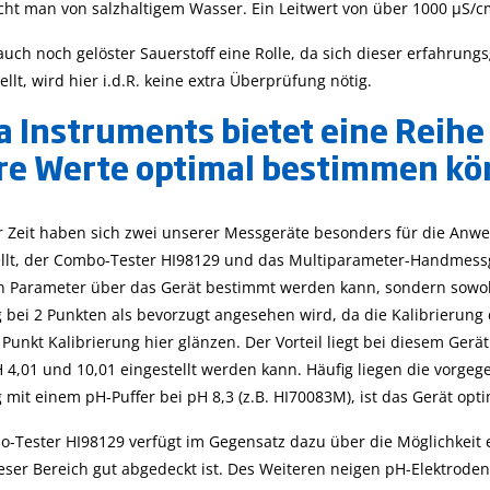
cht man von salzhaltigem Wasser. Ein Leitwert von über 1000 µS/c
 auch noch gelöster Sauerstoff eine Rolle, da sich dieser erfahru
tellt, wird hier i.d.R. keine extra Überprüfung nötig.
 Instruments bietet eine Reih
hre Werte optimal bestimmen k
r Zeit haben sich zwei unserer Messgeräte besonders für die Anw
llt, der Combo-Tester HI98129 und das Multiparameter-Handmessger
in Parameter über das Gerät bestimmt werden kann, sondern sowohl
g bei 2 Punkten als bevorzugt angesehen wird, da die Kalibrierung
 Punkt Kalibrierung hier glänzen. Der Vorteil liegt bei diesem Ger
 4,01 und 10,01 eingestellt werden kann. Häufig liegen die vorgeg
 mit einem pH-Puffer bei pH 8,3 (z.B. HI70083M), ist das Gerät opt
-Tester HI98129 verfügt im Gegensatz dazu über die Möglichkeit e
ieser Bereich gut abgedeckt ist. Des Weiteren neigen pH-Elektrode