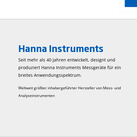
einen
verwe
wiede
ermög
gegen
von a
Messge
Hanna Instruments
sicher
jedes
Seit mehr als 40 Jahren entwickelt, designt und
den H
produziert Hanna Instruments Mess­geräte für ein
Primä
Durch
breites Anwendungs­spektrum.
und G
Regen
Weltweit größter inhabergeführter Hersteller von Mess- und
auf. 
Analyseinstrumenten
Vorha
Magne
Härte
Ablag
beispi
Wärme