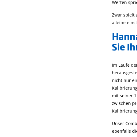
Werten spri
Zwar spielt
alleine eins
Hanna
Sie I
Im Laufe de
herausgeste
nicht nur e
Kalibrierun
mit seiner 1
zwischen pH
Kalibrierung
Unser Combo
ebenfalls d