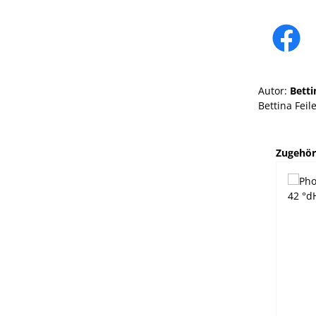
Autor:
Betti
Bettina Feil
Produktg
Zugehör