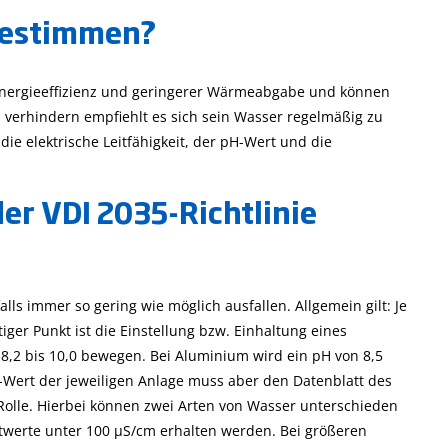
aft
Leitfähigkeit und sein
ist die hier
bestimmen?
Messung
beschriebene
Unterscheidung von
Honigsorten
Energieeffizienz und geringerer Wärmeabgabe und können
verhindern empfiehlt es sich sein Wasser regelmäßig zu
ie elektrische Leitfähigkeit, der pH-Wert und die
er VDI 2035-Richtlinie
ls immer so gering wie möglich ausfallen. Allgemein gilt: Je
iger Punkt ist die Einstellung bzw. Einhaltung eines
H 8,2 bis 10,0 bewegen. Bei Aluminium wird ein pH von 8,5
Wert der jeweiligen Anlage muss aber den Datenblatt des
 Rolle. Hierbei können zwei Arten von Wasser unterschieden
Mehr...
Mehr...
twerte unter 100 µS/cm erhalten werden. Bei größeren