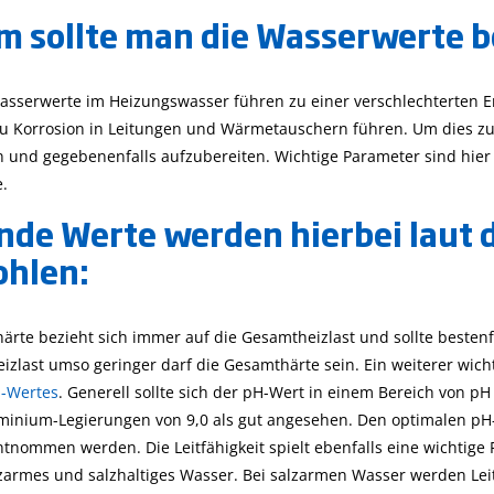
für die Agrarwirtsch
HI96xxx-Serie und
(CSB)
 sollte man die Wasserwerte 
zusammen
Checker HC zu
validieren und
kalibrieren.
asserwerte im Heizungswasser führen zu einer verschlechterten 
 Korrosion in Leitungen und Wärmetauschern führen. Um dies zu 
n und gegebenenfalls aufzubereiten. Wichtige Parameter sind hier d
.
nde Werte werden hierbei laut d
hlen:
rte bezieht sich immer auf die Gesamtheizlast und sollte bestenfal
izlast umso geringer darf die Gesamthärte sein. Ein weiterer wicht
-Wertes
. Generell sollte sich der pH-Wert in einem Bereich von p
minium-Legierungen von 9,0 als gut angesehen. Den optimalen pH-
ntnommen werden. Die Leitfähigkeit spielt ebenfalls eine wichtige
Mehr...
Mehr...
zarmes und salzhaltiges Wasser. Bei salzarmen Wasser werden Lei