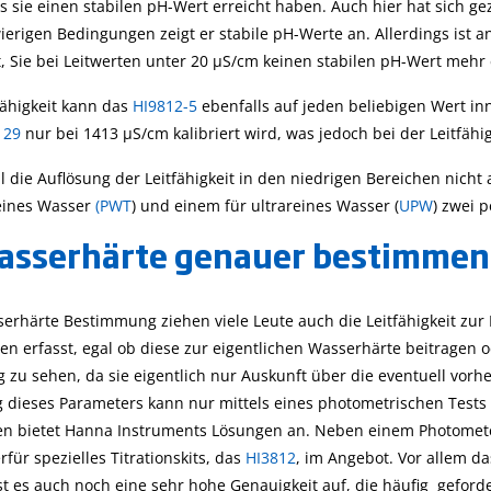
 sie einen stabilen pH-Wert erreicht haben. Auch hier hat sich ge
erigen Bedingungen zeigt er stabile pH-Werte an. Allerdings ist an
t, Sie bei Leitwerten unter 20 µS/cm keinen stabilen pH-Wert mehr
fähigkeit kann das
HI9812-5
ebenfalls auf jeden beliebigen Wert i
129
nur bei 1413 µS/cm kalibriert wird, was jedoch bei der Leitfähig
l die Auflösung der Leitfähigkeit in den niedrigen Bereichen nich
reines Wasser
(PWT
) und einem für ultrareines Wasser (
UPW
) zwei 
asserhärte genauer bestimmen
serhärte Bestimmung ziehen viele Leute auch die Leitfähigkeit zur 
nen erfasst, egal ob diese zur eigentlichen Wasserhärte beitragen 
g zu sehen, da sie eigentlich nur Auskunft über die eventuell vo
dieses Parameters kann nur mittels eines photometrischen Tests b
en bietet Hanna Instruments Lösungen an. Neben einem Photomete
rfür spezielles Titrationskits, das
HI3812
, im Angebot. Vor allem da
t es auch noch eine sehr hohe Genauigkeit auf, die häufig geforde