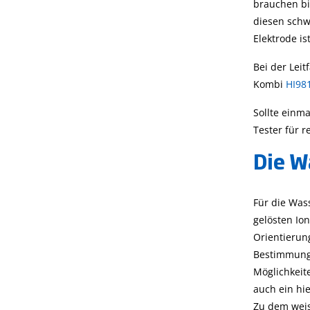
brauchen bis
diesen schwi
Elektrode is
Bei der Leit
Kombi
HI98
Sollte einma
Tester für 
Die W
Für die Was
gelösten Io
Orientierun
Bestimmung 
Möglichkeit
auch ein hie
Zu dem weis