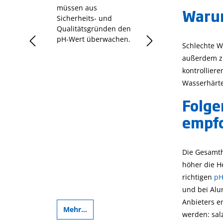
müssen aus
Sauerstoffbedarf 
Warum
Sicherheits- und
einfach erklärt
Qualitätsgründen den
tration
pH-Wert überwachen.
Schlechte W
sein.
außerdem zu
kontrolliere
Wasserhärte
Folge
empfo
Die Gesamthä
höher die He
richtigen
pH
und bei Alu
Anbieters e
Mehr...
Mehr...
werden: sal