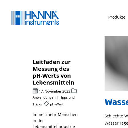
springen
Zur Hauptnavigation springen
Produkte
Leitfaden zur
Chemischer
für
Messung des
Sauerstoff
pH-Werts von
rf CSB –
sche
Lebensmitteln
photometri
er-
bestimmt
17. November 2023
Anwendungen | Tipps und
Wasse
27. April 2023
Tricks
pH-Wert
 2022
Messparameter
Abwasser
Immer mehr Menschen
Schlechte W
in der
Messparameter
Wasser rege
metik,
Lebensmittelindustrie
chemischer