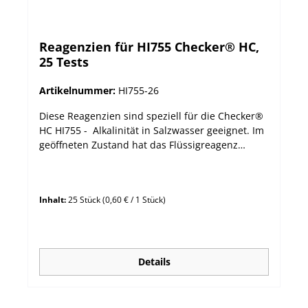
Reagenzien für HI755 Checker® HC,
25 Tests
Artikelnummer:
HI755-26
Diese Reagenzien sind speziell für die Checker®
HC HI755 - Alkalinität in Salzwasser geeignet. Im
geöffneten Zustand hat das Flüssigreagenz
HI755S und HI755-26 eine Haltbarkeit von 3
Monaten. Empfohlene Lagerungstemperatur
20°C. Höhere Lagerungstemperaturen sind zu
Inhalt:
25 Stück
(0,60 € / 1 Stück)
vermeiden. vorgefertigte und -dosierte
Reagenzien für eine einfache Anwendung HI755-
26 besteht aus einer Flasche mit HI755S-Reagenz
(30 mL) für 25 Tests und einer Spritze für die
optinale Dosierung. mit Ablaufdatum und
Details
Chargennummer versehen Verpackungseinheit:
Flasche Menge: für 25 Tests Methode:
Kolorimetrische Methode