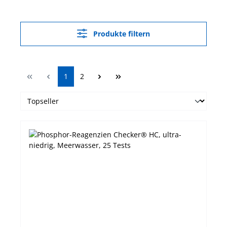
Produkte filtern
Seite
Seite
1
2