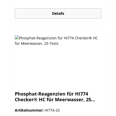
26 besteht aus einer lichtdichten Flasche mit
HI772S-Reagenz (30 mL) für 25 Tests und einer
Spritze für die optinale Dosierung. mit
Details
Ablaufdatum und Chargennummer versehen
Verpackungseinheit: Flasche Menge: für 25 Tests
Methode: Kolorimetrische Methode
Phosphat-Reagenzien für HI774
Checker® HC für Meerwasser, 25
Tests
Artikelnummer:
HI774-25