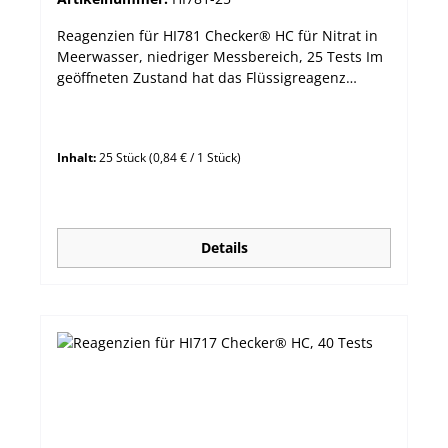
Reagenzien für HI781 Checker® HC für Nitrat in
Meerwasser, niedriger Messbereich, 25 Tests Im
geöffneten Zustand hat das Flüssigreagenz
HI781A-0 des Kits HI781-25 eine Haltbarkeit von
bis zu 3-6 Monaten. Lieferumfang: Reagenz für
25 Tests, 25 Filter
Inhalt:
25 Stück
(0,84 € / 1 Stück)
Details