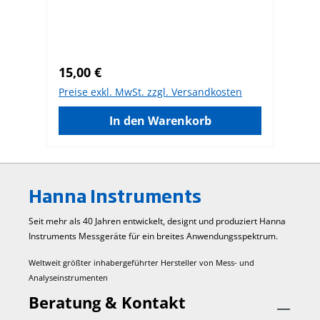
mit 230 mL Die Konzentration entspricht
mi
dem Salzgehalt des Meerwassers, was
de
nicht gleich 100 % NaCl ist.
ni
Regulärer Preis:
Re
15,00 €
22
Preise exkl. MwSt. zzgl. Versandkosten
Pr
In den Warenkorb
Hanna Instruments
Seit mehr als 40 Jahren entwickelt, designt und produziert Hanna
Instruments Mess­geräte für ein breites Anwendungs­spektrum.
Weltweit größter inhabergeführter Hersteller von Mess- und
Analyseinstrumenten
Beratung & Kontakt