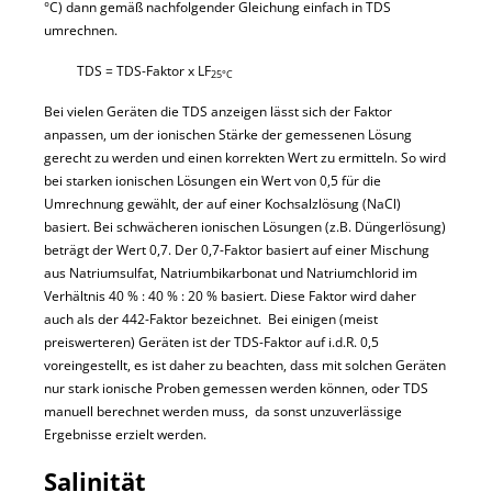
°C) dann gemäß nachfolgender Gleichung einfach in TDS
umrechnen.
TDS = TDS-Faktor x LF
25°C
Bei vielen Geräten die TDS anzeigen lässt sich der Faktor
anpassen, um der ionischen Stärke der gemessenen Lösung
gerecht zu werden und einen korrekten Wert zu ermitteln. So wird
bei starken ionischen Lösungen ein Wert von 0,5 für die
Umrechnung gewählt, der auf einer Kochsalzlösung (NaCl)
basiert. Bei schwächeren ionischen Lösungen (z.B. Düngerlösung)
beträgt der Wert 0,7. Der 0,7-Faktor basiert auf einer Mischung
aus Natriumsulfat, Natriumbikarbonat und Natriumchlorid im
Verhältnis 40 % : 40 % : 20 % basiert. Diese Faktor wird daher
auch als der 442-Faktor bezeichnet. Bei einigen (meist
preiswerteren) Geräten ist der TDS-Faktor auf i.d.R. 0,5
voreingestellt, es ist daher zu beachten, dass mit solchen Geräten
nur stark ionische Proben gemessen werden können, oder TDS
manuell berechnet werden muss, da sonst unzuverlässige
Ergebnisse erzielt werden.
Salinität