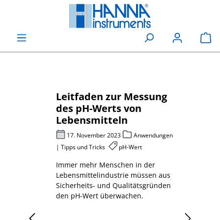
alt springen
Wa
ür
Leitfaden zur Messung
Che
 Karl-
des pH-Werts von
Sau
Lebensmitteln
pho
be
s und
17. November 2023
Anwendungen
27
nsmittel,
| Tipps und Tricks
pH-Wert
Abwas
Immer mehr Menschen in der
Mess
 muss
Lebensmittelindustrie müssen aus
Sauer
Sicherheits- und Qualitätsgründen
erklä
den pH-Wert überwachen.