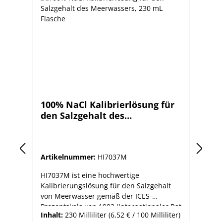
100% NaCl Kalibrierlösung für
1
den Salzgehalt des
d
Meerwassers, 230 mL Flasche
M
Artikelnummer:
HI7037M
Ar
HI7037M ist eine hochwertige
HI
Kalibrierungslösung für den Salzgehalt
Ka
von Meerwasser gemäß der ICES-
vo
Prozentskala von 1902 (Internationaler Rat
Pr
Inhalt:
230 Milliliter
(6,52 € / 100 Milliliter)
In
für Meeresforschung). Kunststoffflasche
fü