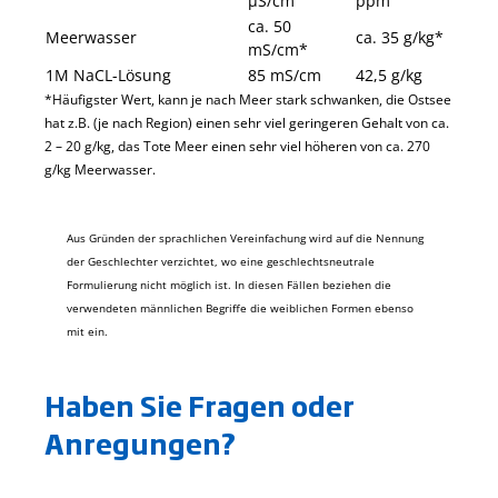
µS/cm
ppm
ca. 50
Meerwasser
ca. 35 g/kg*
mS/cm*
1M NaCL-Lösung
85 mS/cm
42,5 g/kg
*Häufigster Wert, kann je nach Meer stark schwanken, die Ostsee
hat z.B. (je nach Region) einen sehr viel geringeren Gehalt von ca.
2 – 20 g/kg, das Tote Meer einen sehr viel höheren von ca. 270
g/kg Meerwasser.
Aus Gründen der sprachlichen Vereinfachung wird auf die Nennung
der Geschlechter verzichtet, wo eine geschlechtsneutrale
Formulierung nicht möglich ist. In diesen Fällen beziehen die
verwendeten männlichen Begriffe die weiblichen Formen ebenso
mit ein.
Haben Sie Fragen oder
Anregungen?