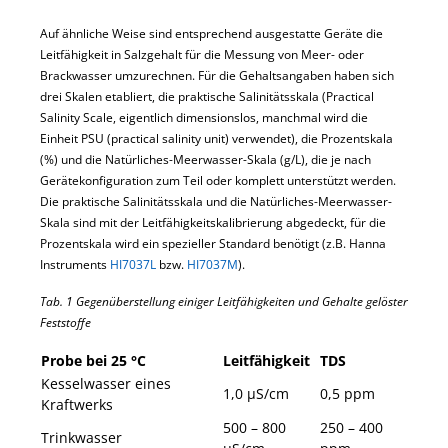
Auf ähnliche Weise sind entsprechend ausgestatte Geräte die
Leitfähigkeit in Salzgehalt für die Messung von Meer- oder
Brackwasser umzurechnen. Für die Gehaltsangaben haben sich
drei Skalen etabliert, die praktische Salinitätsskala (Practical
Salinity Scale, eigentlich dimensionslos, manchmal wird die
Einheit PSU (practical salinity unit) verwendet), die Prozentskala
(%) und die Natürliches-Meerwasser-Skala (g/L), die je nach
Gerätekonfiguration zum Teil oder komplett unterstützt werden.
Die praktische Salinitätsskala und die Natürliches-Meerwasser-
Skala sind mit der Leitfähigkeitskalibrierung abgedeckt, für die
Prozentskala wird ein spezieller Standard benötigt (z.B. Hanna
Instruments
HI7037L
bzw.
HI7037M
).
Tab. 1 Gegenüberstellung einiger Leitfähigkeiten und Gehalte gelöster
Feststoffe
Probe bei 25 °C
Leitfähigkeit
TDS
Kesselwasser eines
1,0 µS/cm
0,5 ppm
Kraftwerks
500 – 800
250 – 400
Trinkwasser