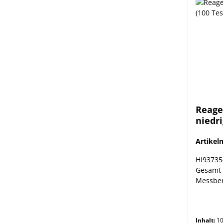
Reage
niedri
Artike
HI93735
Gesamt N
Messber
Inhalt:
10