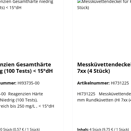
nzien Gesamthärte
Messküvettendeckel
g (100 Tests) < 15°dH
7xx (4 Stück)
lnummer:
HI93735-00
Artikelnummer:
HI731225
-00 Reagenzien Härte
HI731225 Messküvettendec
iedrig (100 Tests),
mm Rundküvetten (HI 7xx (4
eich bis 250 mg/L , < 15°dH
0 Stück
(0,57 € / 1 Stück)
Inhalt:
4 Stück
(9,75 € / 1 Stück)