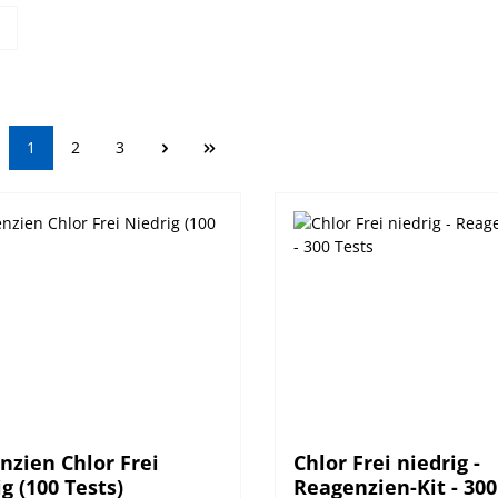
Seite
Seite
Seite
1
2
3
nzien Chlor Frei
Chlor Frei niedrig -
g (100 Tests)
Reagenzien-Kit - 300