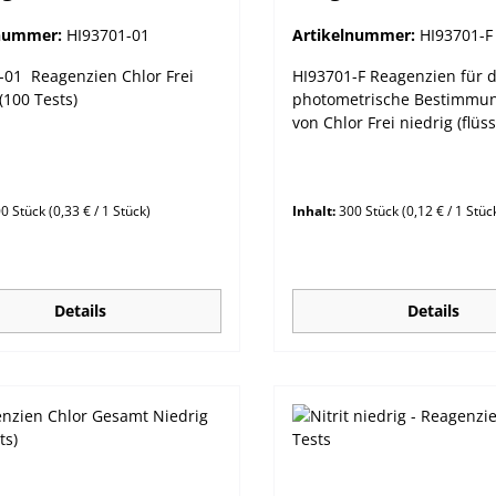
lnummer:
HI93701-01
Artikelnummer:
HI93701-F
-01 Reagenzien Chlor Frei
HI93701-F Reagenzien für d
(100 Tests)
photometrische Bestimmu
von Chlor Frei niedrig (flüs
Methode. Bitte beachten S
Hinweise zur Verwendung f
Reagenzien für Chlor. Wir 
0 Stück
(0,33 € / 1 Stück)
Inhalt:
300 Stück
(0,12 € / 1 Stüc
von 3 Flaschen A+B á 20 ml
Flaschen A+B á 30 ml. Die
Reagenzienmenge und Anz
Test sind in beiden Fällen 
Details
Details