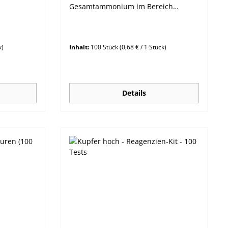
Gesamtammonium im Bereich
e
bis 3,00 mg/L.Nessler-Methode Bitte
beachten Sie unsere Produkthinweise
zu diesem Reagenz.
k)
Inhalt:
100 Stück
(0,68 € / 1 Stück)
Details