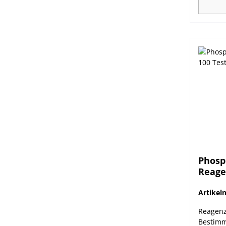
Phosph
Reagen
Artike
Reagenz
Bestimm