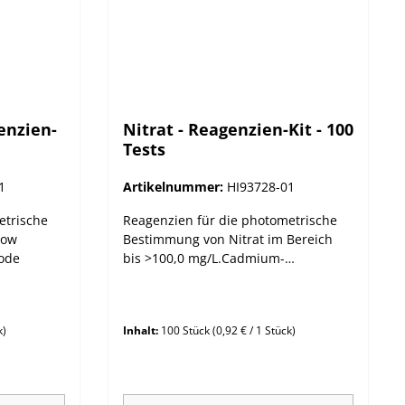
genzien-
Nitrat - Reagenzien-Kit - 100
Tests
1
Artikelnummer:
HI93728-01
etrische
Reagenzien für die photometrische
Low
Bestimmung von Nitrat im Bereich
hode
bis >100,0 mg/L.Cadmium-
Reduktions-Methode.
k)
Inhalt:
100 Stück
(0,92 € / 1 Stück)