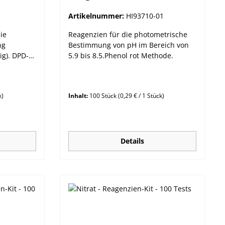
Artikelnummer:
HI93710-01
ie
Reagenzien für die photometrische
ng
Bestimmung von pH im Bereich von
sig). DPD-
5.9 bis 8.5.Phenol rot Methode.
ie unsere
lüssiger
stellen um
k)
Inhalt:
100 Stück
(0,29 € / 1 Stück)
 auf 2
ahl der
identisch.
Details