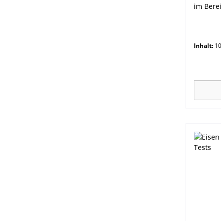
im Berei
mg/L.As
Inhalt:
10