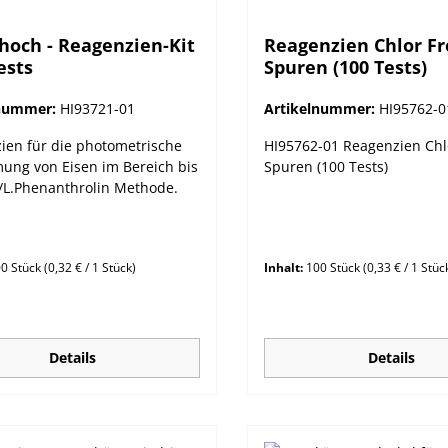
 hoch - Reagenzien-Kit
Reagenzien Chlor Fr
ests
Spuren (100 Tests)
lnummer:
HI93721-01
Artikelnummer:
HI95762-0
ien für die photometrische
HI95762-01 Reagenzien Chlo
ung von Eisen im Bereich bis
Spuren (100 Tests)
/L.Phenanthrolin Methode.
0 Stück
(0,32 € / 1 Stück)
Inhalt:
100 Stück
(0,33 € / 1 Stüc
Details
Details