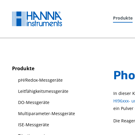
springen
Zur Hauptnavigation springen
Produkte
Produkte
Pho
pH/Redox-Messgeräte
Leitfähigkeitsmessgeräte
In dieser 
HI96xxx- u
DO-Messgeräte
ein Pulver
Multiparameter-Messgeräte
Die Reagen
ISE-Messgeräte