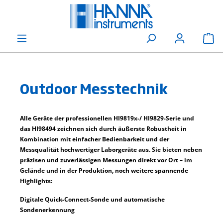
alt springen
Wa
Outdoor Messtechnik
Alle Geräte der professionellen HI9819x-/ HI9829-Serie und
das HI98494 zeichnen sich durch äußerste Robustheit in
Kombination mit einfacher Bedienbarkeit und der
Messqualität hochwertiger Laborgeräte aus. Sie bieten neben
präzisen und zuverlässigen Messungen direkt vor Ort – im
Gelände und in der Produktion, noch weitere spannende
Highlights:
Digitale Quick-Connect-Sonde und automatische
Sondenerkennung