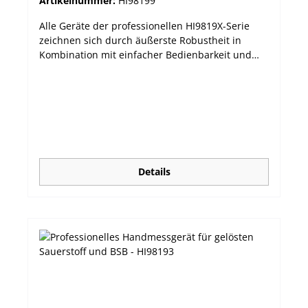
Artikelnummer:
HI98199
Alle Geräte der professionellen HI9819X-Serie
zeichnen sich durch äußerste Robustheit in
Kombination mit einfacher Bedienbarkeit und
der Messqualität hochwertiger Laborgeräte aus.
Sie bieten präzise und zuverlässige Messungen
direkt vor Ort – im Gelände oder in der
Produktion. Das HI98199 ist ein vielseitiges
Messgerät, dass den pH-, Leitwert und den
gelösten Sauerstoff überwachen kann, wenn es
mit der entsprechenden Sonde gekoppelt wird.
Das HI98199 wird standardmäßig mit der pH-
Details
Sonde geliefert. Die Sonden für gelösten
Sauerstoff (HI764103) und Leitfähigkeit (HI763093)
müssen separat bestellt werden. Die digitalen
Sonden verfügen über Hannas Quick-Connect-
DIN-Stecker und können somit ohne schrauben
schnell und wasserdicht mit dem Messgerät
verbunden werden. Das Messgerät wird in einem
stabilen Transportkoffer inklusive Zubehör
geliefert. Die Software steht Ihnen hier zum