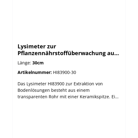
Lysimeter zur
Pflanzennährstoffüberwachung auf
Wurzelniveau
Länge:
30cm
Artikelnummer:
HI83900-30
Das Lysimeter HI83900 zur Extraktion von
Bodenlösungen besteht aus einem
transparenten Rohr mit einer Keramikspitze. Ein
Gummischlauch ist durch einen Gummistopfen
im Rohr geführt und reicht bis zur Keramikspitze.
Das HI83900 ist ideal zur Sammlung von
Bodenlösungen zur quantitativen Nähr- oder
Schadstoffbestimmung. So können Anwender mit
seiner Hilfe z.B. die Konzentrationen von