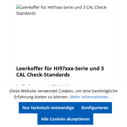
Leerkoffer für HI97xxx-Serie und 3
CAL Check-Standards
Artikelnummer:
HI7101413
Diese Website verwendet Cookies, um eine bestmögliche
stabiler Koffer in blau, für Photometer der Serien
Erfahrung bieten zu können.
Mehr Informationen ...
HI97xxx. Mit Aussparung für Gerät und 3 CAL
Nur technisch notwendige
Konfigurieren
Check-Standards.
Alle Cookies akzeptieren