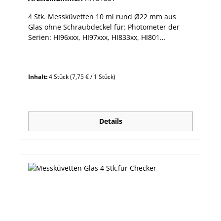
4 Stk. Messküvetten 10 ml rund Ø22 mm aus
Glas ohne Schraubdeckel für: Photometer der
Serien: HI96xxx, HI97xxx, HI833xx, HI801
Trübungsmessgeräte: HI987xx, HI88703 , sowie
des Modells HI93414
Inhalt:
4 Stück
(7,75 € / 1 Stück)
Details