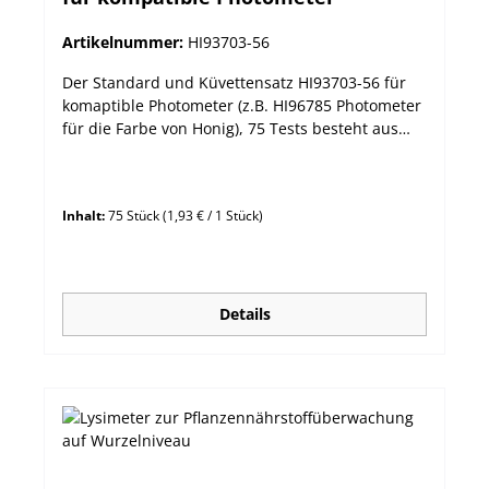
Artikelnummer:
HI93703-56
Der Standard und Küvettensatz HI93703-56 für
komaptible Photometer (z.B. HI96785 Photometer
für die Farbe von Honig), 75 Tests besteht aus
folgenden Einzelteilen: 75 Abgeglichene
Einmalküvetten aus klarem Kunststoff,
quadratischer Querschnitt, 10 mm Pfadlänge
Inhalt:
75 Stück
(1,93 € / 1 Stück)
Glyzerin p.a. als Kalibrierstandard, 30 mL 2 Stk.
5ml-Spritzen
Details