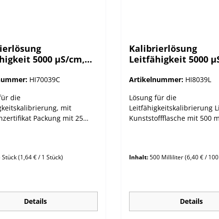
rierlösung
Kalibrierlösung
higkeit 5000 µS/cm,
Leitfähigkeit 5000 µ
alysenzertifikat, 25 x
500mL-FDA-Flasche
Beutel
lnummer:
HI70039C
Artikelnummer:
HI8039L
für die
Lösung für die
gkeitskalibrierung, mit
Leitfähigkeitskalibrierung L
zertifikat Packung mit 25
Kunststoffflasche mit 500 
zu 20mL Leitfähigkeitswert:
Standard) Leitfähigkeitswer
/cm (5,000 mS/cm)
µS/cm (5,00 mS/cm)
 Stück
(1,64 € / 1 Stück)
Inhalt:
500 Milliliter
(6,40 € / 100 
Details
Details