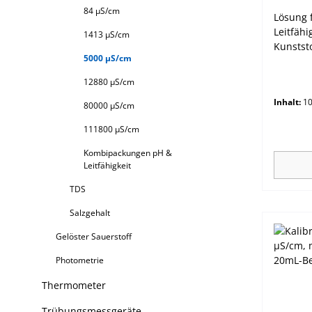
84 µS/cm
Lösung 
Leitfähi
1413 µS/cm
Kunstst
5000 µS/cm
Leitfähi
mS/cm)
12880 µS/cm
Inhalt:
10
80000 µS/cm
111800 µS/cm
Kombipackungen pH &
Leitfähigkeit
TDS
Salzgehalt
Gelöster Sauerstoff
Photometrie
Thermometer
Trübungsmessgeräte