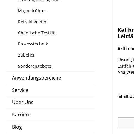
Magnetrührer
Refraktometer
Kalib
Chemische Testkits
Leitfä
mit An
Prozesstechnik
20mL-
Artike
Zubehör
Lösung 
Sonderangebote
Leitfähi
Analysen
Anwendungsbereiche
Beuteln 
5000 µS
Service
Inhalt:
25
Über Uns
Karriere
Blog