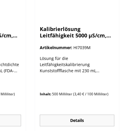
Kalibrierlösung
S/cm,
Leitfähigkeit 5000 µS/cm,
230mL-Flasche
Artikelnummer:
HI7039M
Lösung für die
ichtdichte
Leitfähigkeitskalibrierung
mL (FDA-
Kunststoffflasche mit 230 mL
t: 5000
Leitfähigkeitswert: 5000 µS/cm (5,00
mS/cm)
Milliliter)
Inhalt:
500 Milliliter
(3,40 € / 100 Milliliter)
Details