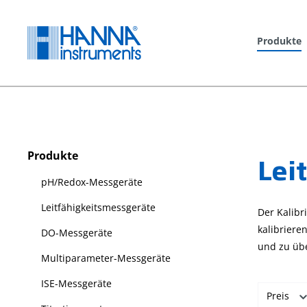
springen
Zur Hauptnavigation springen
Produkte
Produkte
Lei
pH/Redox-Messgeräte
Leitfähigkeitsmessgeräte
Der Kalibr
kalibriere
DO-Messgeräte
und zu übe
Multiparameter-Messgeräte
ISE-Messgeräte
Preis