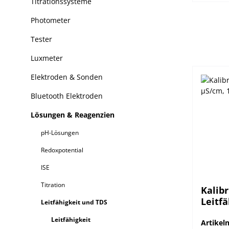
Titrationssysteme
Photometer
Tester
Luxmeter
Elektroden & Sonden
Bluetooth Elektroden
Lösungen & Reagenzien
pH-Lösungen
Redoxpotential
ISE
Titration
Kalib
Leitfä
Leitfähigkeit und TDS
1L-Fl
Leitfähigkeit
Artike