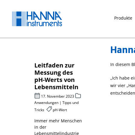
springen
Zur Hauptnavigation springen
Produkte
Hann
Leitfaden zur
Chemischer
In diesem B
für
Messung des
Sauerstoff
„Ich habe e
pH-Werts von
rf CSB –
wir vier „H
sche
Lebensmitteln
photometri
er-
bestimmt
entscheiden
17. November 2023
Anwendungen | Tipps und
27. April 2023
Tricks
pH-Wert
 2022
Messparameter
Abwasser
Immer mehr Menschen
in der
Messparameter
metik,
Lebensmittelindustrie
chemischer