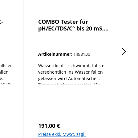
-
COMBO Tester für
C
pH/EC/TDS/C° bis 20 mS,
p
wasserdicht
w
Artikelnummer:
HI98130
Ar
lls er
Wasserdicht – schwimmt, falls er
Wa
allen
versehentlich ins Wasser fallen
ve
e
gelassen wird Automatische
ge
 HOLD-
Temperaturkompensation Alle
Te
gten
Werte werden automatisch in
We
Bezug auf
Be
nn
Temperaturschwankungen
Te
kompensiert Die Temperatur wird
ko
Gerät
gemeinsam mit dem gemessenen
ge
Regulärer Preis:
Re
en
pH-Wert in °C oder °F angezeigt
pH
191,00 €
19
iestrom
Stabilitätsindikator – es wird ein
St
Preise exkl. MwSt. zzgl.
Pr
Sanduhrsymbol angezeigt das
Sa