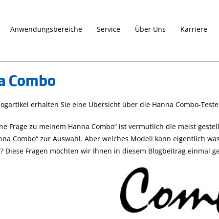
Anwendungsbereiche
Service
Über Uns
Karriere
a Combo
Die CAL Check-
Die Gro Line-
logartikel erhalten Sie eine Übersicht über die Hanna Combo-Teste
beda
Funktion für
Serie
ine Frage zu meinem Hanna Combo“ ist vermutlich die meist gestell
Photometer
27. April 2023
anna Combo“ zur Auswahl. Aber welches Modell kann eigentlich was? 
sch
richtig nutzen
Produktvorstellungen
? Diese Fragen möchten wir Ihnen in diesem Blogbeitrag einmal g
pH-Wert, Agrar und
27. April 2023
Tipps
Gartenbau, Leitfähigkeit
und Tricks
Photometer
Gro Line
Nutzen Sie die CAL
Die Gro Line-Serie f
Check-Funktion, um Ihr
dedizierte Produkte
Photometer der
von Hanna Instrum
HI833xx-Serie, der