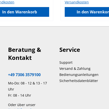
ndkosten
Versandkosten
28 einfach und sicher
wasserdichter Tester, der 
hselt werden.
Wert und das Redoxpotenti
In den Warenkorb
In den Warenko
dungsbereich: allgemein
hoher Genauigkeit misst. 
m Gelände. Technische Daten
wasserdichte und schwim
Gerät verfügt über ein gut
ablesbares LCD und eine
automatische Abschaltfunk
Messwerte werden automa
temperaturkompensiert. D
Beratung &
Service
HI98121 verfügt über eine
auswechselbare pH-Elektr
Kontakt
einem ausziehbaren
Support
Textildiaphragma. Sobald 
Versand & Zahlung
Diaphragma durch den Ge
+49 7306 3579100
Bedienungsanleitungen
so verschmutzt ist, dass de
Sicherheitsdatenblätter
langsam misst oder Messw
Mo-Do: 08 - 12 & 13 - 17
stark driften, kann das D
Uhr
ein Stück (ca. 2-3 mm)
Fr: 08 - 14 Uhr
herausgezogen werden, so
frisches Stück exponiert wi
Oder über unser
wird die Lebensdauer der 