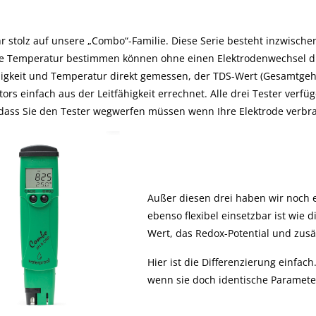
für die Agrarwirtsch
HI96xxx-Serie und
(CSB)
zusammen
Checker HC zu
hr stolz auf unsere „Combo“-Familie. Diese Serie besteht inzwische
validieren und
kalibrieren.
e Temperatur bestimmen können ohne einen Elektrodenwechsel d
igkeit und Temperatur direkt gemessen, der TDS-Wert (Gesamtgehalt 
ors einfach aus der Leitfähigkeit errechnet. Alle drei Tester ver
 dass Sie den Tester wegwerfen müssen wenn Ihre Elektrode verbra
Außer diesen drei haben wir noch e
ebenso flexibel einsetzbar ist wie 
Wert, das Redox-Potential und zusä
Hier ist die Differenzierung einfac
wenn sie doch identische Paramet
Mehr...
Mehr...