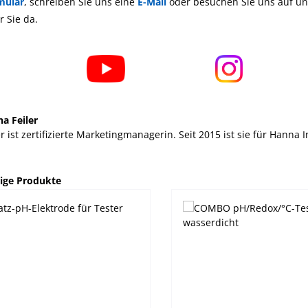
mular
, schreiben Sie uns eine
E-Mail
oder besuchen Sie uns auf uns
r Sie da.
na Feiler
er ist zertifizierte Marketingmanagerin. Seit 2015 ist sie für Hanna
alerie überspringen
ige Produkte