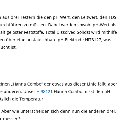
aft
Leitfähigkeit und sein
ist die hier
Messung
beschriebene
n aus drei Testern die den pH-Wert, den Leitwert, den TDS-
Unterscheidung von
Honigsorten
urchführen zu müssen. Dabei werden sowohl pH-Wert als
gelöster Feststoffe, Total Dissolved Solids) wird mithilfe
fügen über eine austauschbare pH-Elektrode HI73127, was
ucht ist.
inen „Hanna Combo“ der etwas aus dieser Linie fällt, aber
die anderen. Unser
HI98121
Hanna Combo misst den pH-
tzlich die Temperatur.
h. Aber wie unterscheiden sich denn nun die anderen drei,
er messen?
Mehr...
Mehr...