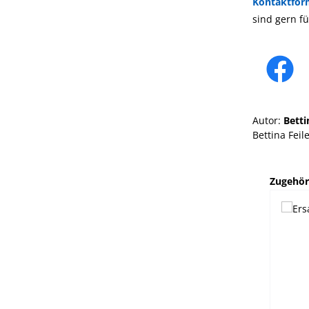
Kontaktfor
sind gern fü
Autor:
Betti
Bettina Feil
Produktg
Zugehör