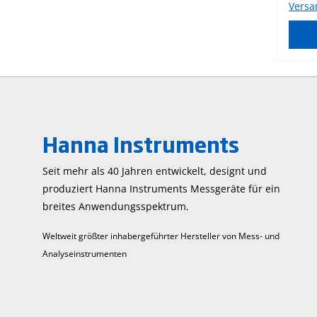
Versa
HI731
gewec
Anwen
und i
Hanna Instruments
Seit mehr als 40 Jahren entwickelt, designt und
produziert Hanna Instruments Mess­geräte für ein
breites Anwendungs­spektrum.
Weltweit größter inhabergeführter Hersteller von Mess- und
Analyseinstrumenten