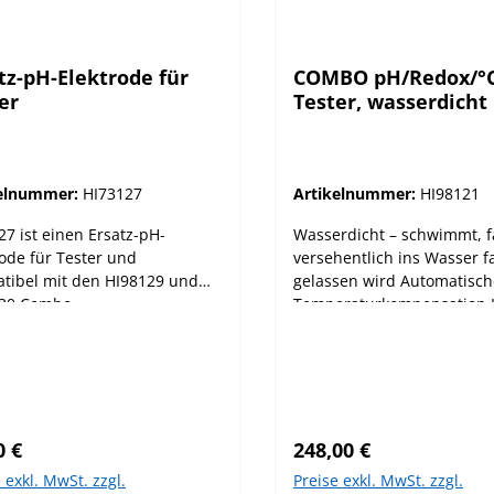
tz-pH-Elektrode für
COMBO pH/Redox/°C
er
Tester, wasserdicht
kelnummer:
HI73127
Artikelnummer:
HI98121
27 ist einen Ersatz-pH-
Wasserdicht – schwimmt, fa
rode für Tester und
versehentlich ins Wasser f
tibel mit den HI98129 und
gelassen wird Automatisch
130 Combo
Temperaturkompensation
parametertestern, sowie den
Taste – fixiert den angezei
27 und HI98128 pHep®-
Wert, damit er einfach
rn und dem HI98121
aufgeschrieben werden ka
potential-Tester. Die
Batteriestandanzeige beim
rode hat einen runden
Anschalten Auto-off – das 
lärer Preis:
Regulärer Preis:
tahlkontaktstift und eine
schaltet sich nach 8 Minut
0 €
248,00 €
ehbares Textildiaphragma. Sie
automatisch ab um Batter
 exkl. MwSt. zzgl.
Preise exkl. MwSt. zzgl.
mit dem passenden Werkzeug
zu sparen Der HI98121 ist ein