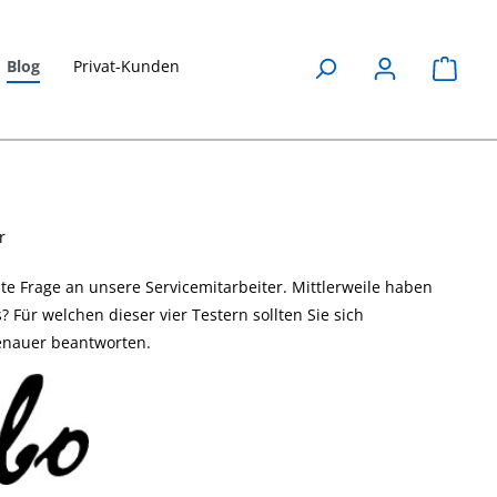
Blog
Privat-Kunden
Waren
Honigsorten
Leitfähigkeit
r
anhand ihrer
erklärt
te Frage an unsere Servicemitarbeiter. Mittlerweile haben
Leitfähigkeit
27. April 2023
Für welchen dieser vier Testern sollten Sie sich
unterscheiden
Messparameter
enauer beantworten.
Wasser, Leitfähigkeit
27. April 2023
,
Anwendungen
Die Leitfähigkeit ist ei
Leitfähigkeit
wichtiger
ast
wasserchemischer
Eine praktische
Parameter, erfahren
Anwendung für die
ents
Sie hier mehr über
Leitfähigkeitsmessung