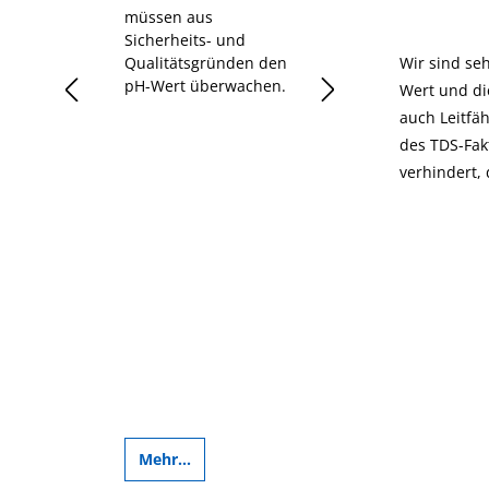
müssen aus
Sauerstoffbedarf 
Sicherheits- und
einfach erklärt
Wir sind se
Qualitätsgründen den
tration
pH-Wert überwachen.
Wert und di
sein.
auch Leitfäh
des TDS-Fakt
verhindert,
Mehr...
Mehr...