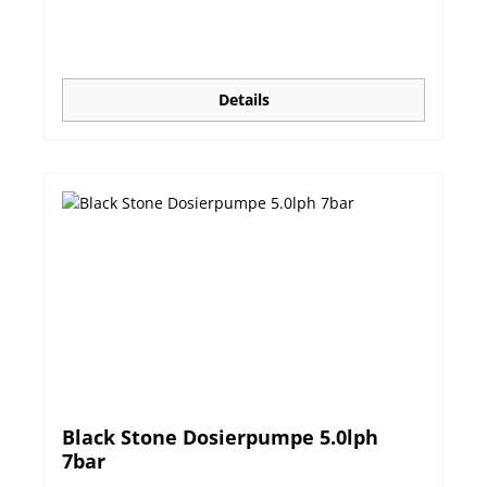
vielseitigen Einsatz. Lieferumfang: Dosierpumpe
mit 7m Schlauch, Einspritz- und Ansaugventil,
Keramikgewicht Robustes spritzwasserfestes
(IP65) Gehäuse Teile aus chemikalienresistentem
PTFE und PVDF Präzise, frei einstellbare
Details
Dosierung Kontrolle aus der Entfernung durch
frontseitige LED Einfache Bedienung Leichte
Montage auf Arbeitsfläche oder an der Wand
durch Vorbohrungen Minimale Wartung
Ausgezeichnete Preis/Leistung! Technische
Daten:
Black Stone Dosierpumpe 5.0lph
7bar