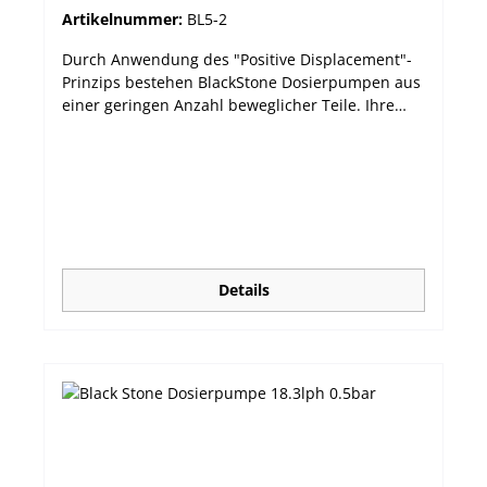
Artikelnummer:
BL5-2
Durch Anwendung des "Positive Displacement"-
Prinzips bestehen BlackStone Dosierpumpen aus
einer geringen Anzahl beweglicher Teile. Ihre
Widerstandsfähigkeit wird dadurch erhöht, die
Wartung minimiert. Zur Wahl stehen 7 Modelle
unterschiedlicher Förderleistung für den
vielseitigen Einsatz. Lieferumfang: Dosierpumpe
mit 7m Schlauch, Einspritz- und Ansaugventil,
Keramikgewicht. Robustes spritzwasserfestes
(IP65) Gehäuse Teile aus chemikalienresistentem
PTFE und PVDF Präzise, frei einstellbare
Details
Dosierung Kontrolle aus der Entfernung durch
frontseitige LED Einfache Bedienung Leichte
Montage auf Arbeitsfläche oder an der Wand
durch Vorbohrungen Minimale Wartung
Ausgezeichnete Preis/Leistung! Technische
Daten: