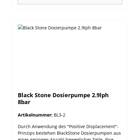
Dosierung Kontrolle aus der Entfernung durch
frontseitige LED Einfache Bedienung Leichte
Montage auf Arbeitsfläche oder an der Wand
durch Vorbohrungen Minimale Wartung
Ausgezeichnete Preis/Leistung! Technische
Daten:
Black Stone Dosierpumpe 2.9lph
8bar
Artikelnummer:
BL3-2
Durch Anwendung des "Positive Displacement"-
Prinzips bestehen BlackStone Dosierpumpen aus
einer geringen Anzahl beweglicher Teile. Ihre