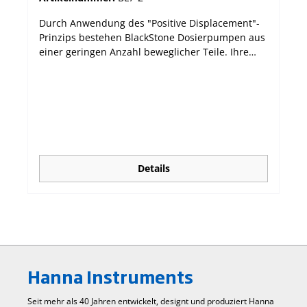
Durch Anwendung des "Positive Displacement"-
Prinzips bestehen BlackStone Dosierpumpen aus
einer geringen Anzahl beweglicher Teile. Ihre
Widerstandsfähigkeit wird dadurch erhöht, die
Wartung minimiert. Zur Wahl stehen 7 Modelle
unterschiedlicher Förderleistung für den
vielseitigen Einsatz. Lieferumfang: Dosierpumpe
mit 7m Schlauch, Einspritz- und Ansaugventil,
Keramikgewicht. Robustes spritzwasserfestes
(IP65) Gehäuse Teile aus chemikalienresistentem
PTFE und PVDF Präzise, frei einstellbare
Details
Dosierung Kontrolle aus der Entfernung durch
frontseitige LED Einfache Bedienung Leichte
Montage auf Arbeitsfläche oder an der Wand
durch Vorbohrungen Minimale Wartung
Ausgezeichnete Preis/Leistung! Technische
Daten:
Hanna Instruments
Seit mehr als 40 Jahren entwickelt, designt und produziert Hanna