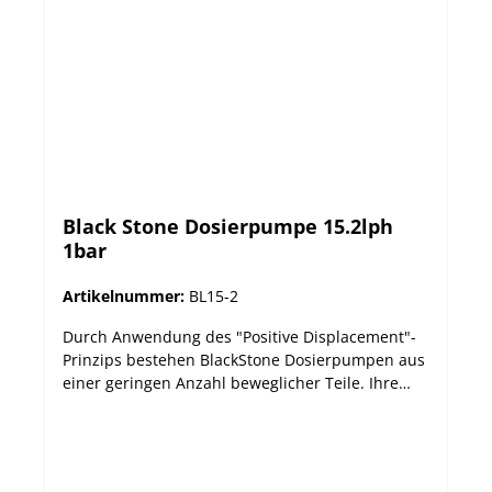
Daten:
Black Stone Dosierpumpe 15.2lph
1bar
Artikelnummer:
BL15-2
Durch Anwendung des "Positive Displacement"-
Prinzips bestehen BlackStone Dosierpumpen aus
einer geringen Anzahl beweglicher Teile. Ihre
Widerstandsfähigkeit wird dadurch erhöht, die
Wartung minimiert. Zur Wahl stehen 7 Modelle
unterschiedlicher Förderleistung für den
vielseitigen Einsatz. Lieferumfang: Dosierpumpe