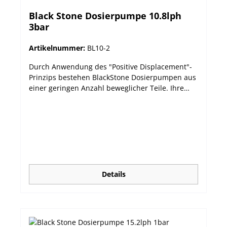
Black Stone Dosierpumpe 10.8lph
3bar
Artikelnummer:
BL10-2
Durch Anwendung des "Positive Displacement"-
Prinzips bestehen BlackStone Dosierpumpen aus
einer geringen Anzahl beweglicher Teile. Ihre
Widerstandsfähigkeit wird dadurch erhöht, die
Wartung minimiert. Zur Wahl stehen 7 Modelle
unterschiedlicher Förderleistung für den
vielseitigen Einsatz. Lieferumfang: Dosierpumpe
mit 7m Schlauch, Einspritz- und Ansaugventil,
Keramikgewicht. Robustes spritzwasserfestes
(IP65) Gehäuse Teile aus chemikalienresistentem
PTFE und PVDF Präzise, frei einstellbare
Details
Dosierung Kontrolle aus der Entfernung durch
frontseitige LED Einfache Bedienung Leichte
Montage auf Arbeitsfläche oder an der Wand
durch Vorbohrungen Minimale Wartung
Ausgezeichnete Preis/Leistung! Technische