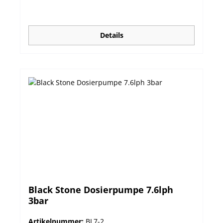
mit 7m Schlauch, Einspritz- und Ansaugventil,
Keramikgewicht. Robustes spritzwasserfestes
(IP65) Gehäuse Teile aus chemikalienresistentem
PTFE und PVDF Präzise, frei einstellbare
Details
Dosierung Kontrolle aus der Entfernung durch
frontseitige LED Einfache Bedienung Leichte
Montage auf Arbeitsfläche oder an der Wand
durch Vorbohrungen Minimale Wartung
Ausgezeichnete Preis/Leistung! Technische Daten
:
Black Stone Dosierpumpe 7.6lph
3bar
Artikelnummer:
BL7-2