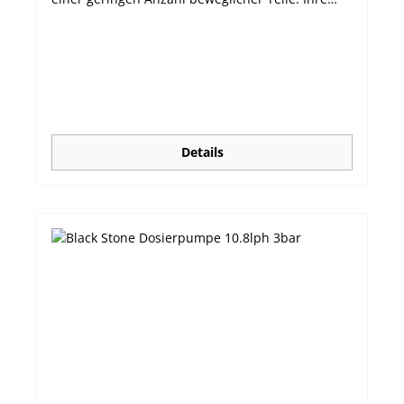
Widerstandsfähigkeit wird dadurch erhöht, die
Wartung minimiert. Zur Wahl stehen 7 Modelle
unterschiedlicher Förderleistung für den
vielseitigen Einsatz. Lieferumfang: Dosierpumpe
mit 7m Schlauch, Einspritz- und Ansaugventil,
Keramikgewicht. Robustes spritzwasserfestes
(IP65) Gehäuse Teile aus chemikalienresistentem
PTFE und PVDF Präzise, frei einstellbare
Details
Dosierung Kontrolle aus der Entfernung durch
frontseitige LED Einfache Bedienung Leichte
Montage auf Arbeitsfläche oder an der Wand
durch Vorbohrungen Minimale Wartung
Ausgezeichnete Preis/Leistung! Spezifikationen: