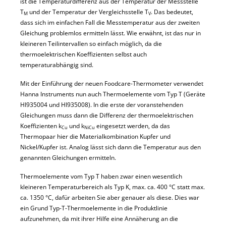
ist die Temperaturdifferenz aus der Temperatur der Messstelle
T
und der Temperatur der Vergleichsstelle T
. Das bedeutet,
M
V
dass sich im einfachen Fall die Messtemperatur aus der zweiten
Gleichung problemlos ermitteln lässt. Wie erwähnt, ist das nur in
kleineren Teilintervallen so einfach möglich, da die
thermoelektrischen Koeffizienten selbst auch
temperaturabhängig sind.
Mit der Einführung der neuen Foodcare-Thermometer verwendet
Hanna Instruments nun auch Thermoelemente vom Typ T (Geräte
HI935004 und HI935008). In die erste der voranstehenden
Gleichungen muss dann die Differenz der thermoelektrischen
Koeffizienten k
und k
eingesetzt werden, da das
Cu
NiCu
Thermopaar hier die Materialkombination Kupfer und
Nickel/Kupfer ist. Analog lässt sich dann die Temperatur aus den
genannten Gleichungen ermitteln.
Thermoelemente vom Typ T haben zwar einen wesentlich
kleineren Temperaturbereich als Typ K, max. ca. 400 °C statt max.
ca. 1350 °C, dafür arbeiten Sie aber genauer als diese. Dies war
ein Grund Typ-T-Thermoelemente in die Produktlinie
aufzunehmen, da mit ihrer Hilfe eine Annäherung an die