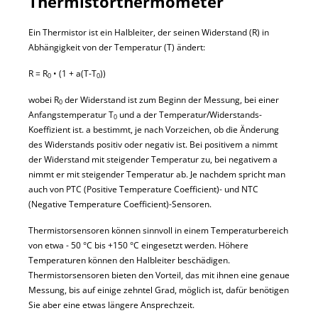
Thermistorthermometer
Ein Thermistor ist ein Halbleiter, der seinen Widerstand (R) in
Abhängigkeit von der Temperatur (T) ändert:
R = R
• (1 + a(T-T
))
0
0
wobei R
der Widerstand ist zum Beginn der Messung, bei einer
0
Anfangstemperatur T
und a der Temperatur/Widerstands-
0
Koeffizient ist. a bestimmt, je nach Vorzeichen, ob die Änderung
des Widerstands positiv oder negativ ist. Bei positivem a nimmt
der Widerstand mit steigender Temperatur zu, bei negativem a
nimmt er mit steigender Temperatur ab. Je nachdem spricht man
auch von PTC (Positive Temperature Coefficient)- und NTC
(Negative Temperature Coefficient)-Sensoren.
Thermistorsensoren können sinnvoll in einem Temperaturbereich
von etwa - 50 °C bis +150 °C eingesetzt werden. Höhere
Temperaturen können den Halbleiter beschädigen.
Thermistorsensoren bieten den Vorteil, das mit ihnen eine genaue
Messung, bis auf einige zehntel Grad, möglich ist, dafür benötigen
Sie aber eine etwas längere Ansprechzeit.