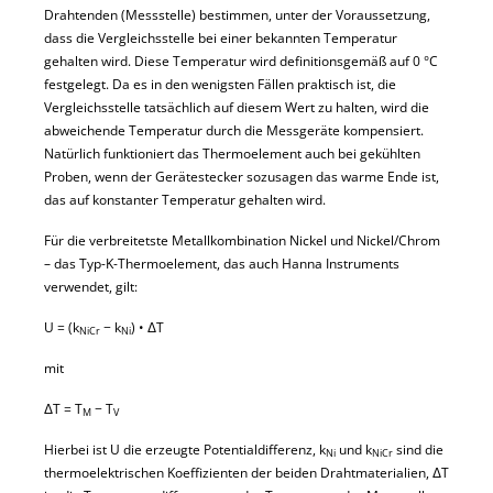
Drahtenden (Messstelle) bestimmen, unter der Voraussetzung,
dass die Vergleichsstelle bei einer bekannten Temperatur
gehalten wird. Diese Temperatur wird definitionsgemäß auf 0 °C
festgelegt. Da es in den wenigsten Fällen praktisch ist, die
Vergleichsstelle tatsächlich auf diesem Wert zu halten, wird die
abweichende Temperatur durch die Messgeräte kompensiert.
Natürlich funktioniert das Thermoelement auch bei gekühlten
Proben, wenn der Gerätestecker sozusagen das warme Ende ist,
das auf konstanter Temperatur gehalten wird.
Für die verbreitetste Metallkombination Nickel und Nickel/Chrom
– das Typ-K-Thermoelement, das auch Hanna Instruments
verwendet, gilt:
U = (k
− k
) • ΔT
NiCr
Ni
mit
ΔT = T
− T
M
V
Hierbei ist U die erzeugte Potentialdifferenz, k
und k
sind die
Ni
NiCr
thermoelektrischen Koeffizienten der beiden Drahtmaterialien, ΔT