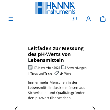
alt springen
Wa
ür
Leitfaden zur Messung
Che
 Karl-
des pH-Werts von
Sau
Lebensmitteln
pho
be
s und
17. November 2023
Anwendungen
27
nsmittel,
| Tipps und Tricks
pH-Wert
Abwas
Immer mehr Menschen in der
Mess
 muss
Lebensmittelindustrie müssen aus
Sauer
Sicherheits- und Qualitätsgründen
erklä
den pH-Wert überwachen.