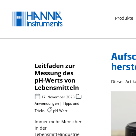
springen
Zur Hauptnavigation springen
Produkte
Aufsc
herst
Leitfaden zur
Chemischer
für
Messung des
Sauerstoff
pH-Werts von
rf CSB –
Dieser Arti
sche
Lebensmitteln
photometri
er-
bestimmt
17. November 2023
Anwendungen | Tipps und
27. April 2023
Tricks
pH-Wert
 2022
Messparameter
Abwasser
Immer mehr Menschen
in der
Messparameter
metik,
Lebensmittelindustrie
chemischer