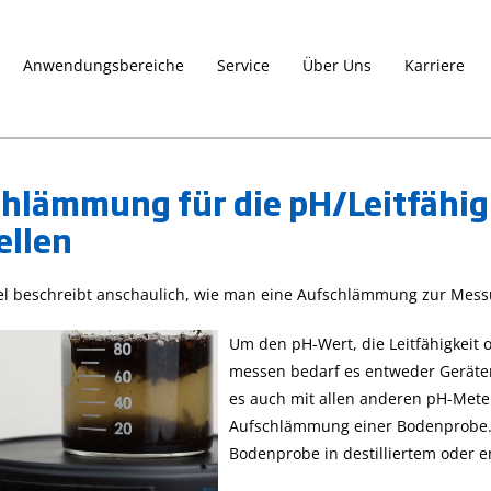
Anwendungsbereiche
Service
Über Uns
Karriere
hlämmung für die pH/Leitfähi
ellen
Die CAL Check-
Die Gro Line-
beda
Funktion für
Serie
Photometer
kel beschreibt anschaulich, wie man eine Aufschlämmung zur Messu
27. April 2023
sch
richtig nutzen
Produktvorstellungen
Um den pH-Wert, die Leitfähigkeit 
pH-Wert, Agrar und
27. April 2023
Tipps
messen bedarf es entweder Geräten
Gartenbau, Leitfähigkeit
und Tricks
Photometer
Gro Line
es auch mit allen anderen pH-Meter
Nutzen Sie die CAL
Aufschlämmung einer Bodenprobe.
Die Gro Line-Serie f
Check-Funktion, um Ihr
Bodenprobe in destilliertem oder e
dedizierte Produkte
Photometer der
von Hanna Instrum
HI833xx-Serie, der