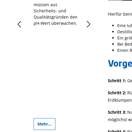
müssen aus
Sauerstoffbedarf 
Sicherheits- und
einfach erklärt
Hierfür benö
Qualitätsgründen den
tration
pH-Wert überwachen.
Eine l
sein.
Destill
Ein grö
Bei Be
Einen 
Vorg
Schritt 1:
Ge
Schritt 2:
Rü
Erdklumpen
Schritt 3:
Na
möglichst w
Mehr...
Mehr...
Schritt 4:
Fü