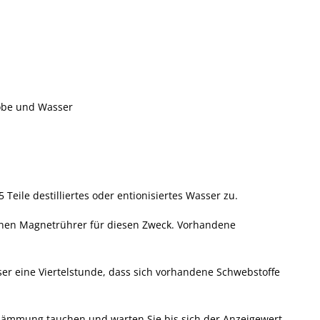
aft
Leitfähigkeit und sein
ist die hier
Messung
beschriebene
Unterscheidung von
Honigsorten
obe und Wasser
Teile destilliertes oder entionisiertes Wasser zu.
inen Magnetrührer für diesen Zweck. Vorhandene
er eine Viertelstunde, dass sich vorhandene Schwebstoffe
Mehr...
Mehr...
hlämmung tauchen und warten Sie bis sich der Anzeigewert