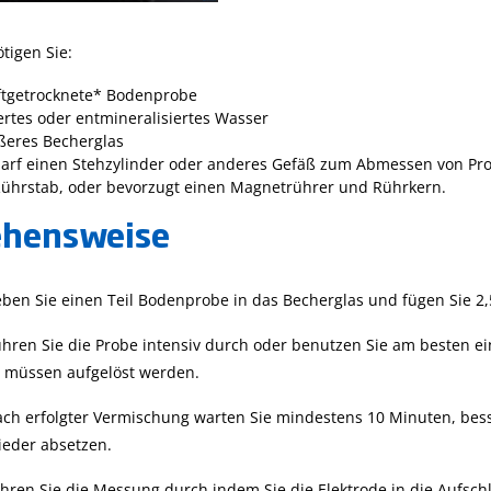
für die Agrarwirtsch
HI96xxx-Serie und
(CSB)
zusammen
Checker HC zu
tigen Sie:
validieren und
kalibrieren.
uftgetrocknete* Bodenprobe
iertes oder entmineralisiertes Wasser
ßeres Becherglas
darf einen Stehzylinder oder anderes Gefäß zum Abmessen von Pr
Rührstab, oder bevorzugt einen Magnetrührer und Rührkern.
ehensweise
ben Sie einen Teil Bodenprobe in das Becherglas und fügen Sie 2,5 
hren Sie die Probe intensiv durch oder benutzen Sie am besten e
 müssen aufgelöst werden.
ch erfolgter Vermischung warten Sie mindestens 10 Minuten, bess
ieder absetzen.
Mehr...
Mehr...
hren Sie die Messung durch indem Sie die Elektrode in die Aufsc