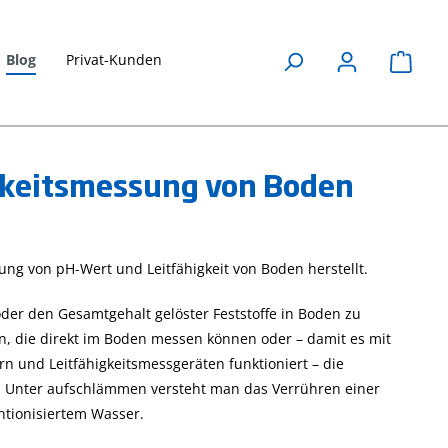
Blog
Privat-Kunden
Waren
gkeitsmessung von Boden
Honigsorten
Leitfähigkeit
anhand ihrer
erklärt
Leitfähigkeit
ng von pH-Wert und Leitfähigkeit von Boden herstellt.
27. April 2023
unterscheiden
Messparameter
oder den Gesamtgehalt gelöster Feststoffe in Boden zu
Wasser, Leitfähigkeit
27. April 2023
, die direkt im Boden messen können oder – damit es mit
,
Anwendungen
Die Leitfähigkeit ist ei
n und Leitfähigkeitsmessgeräten funktioniert – die
Leitfähigkeit
wichtiger
 Unter aufschlämmen versteht man das Verrühren einer
ast
wasserchemischer
Eine praktische
ntionisiertem Wasser.
Parameter, erfahren
Anwendung für die
ents
Sie hier mehr über
Leitfähigkeitsmessung