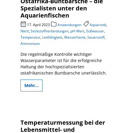
Ostafrika-Buntbarsche – die
Spezialisten unter den
Aquarienfischen
17. April 2023
Anwendungen
Aquaristik
,
Nitrit
,
Stickstoffverbindungen
,
pH-Wert
,
Süßwasser
,
Temperatur
,
Leitfähigkeit
,
Wasserhärte
,
Sauerstoff
,
Ammonium
Die regelmäßige Kontrolle wichtiger
Wasserparameter ist für die erfolgreiche
Haltung der hochspezialisierten
ostafrikanischen Buntbarsche unerlässlich.
Mehr...
Temperaturmessung bei der
Lebensmittel- und