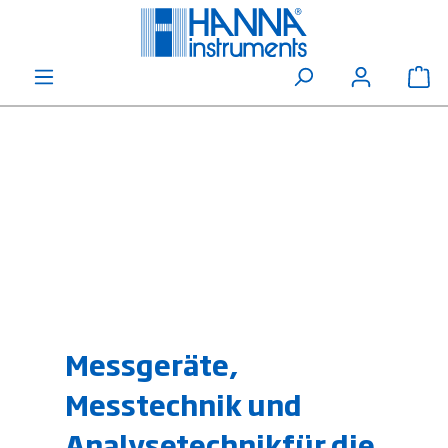
alt springen
Wa
Messgeräte,
Messtechnik und
Analysetechnikfür die