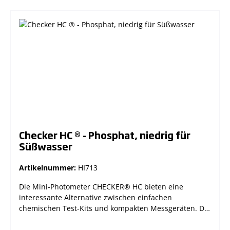
Messküvetten mit Deckel, Reagenzien für 20 Tests,
Batterie und Bedienungsanleitung. HI713-11 - CAL
Check™-Standards und Reagenzien für Phosphat
sind separat zu bestellen, Sie finden sie
im Zubehörbereich zu diesem Gerät. Technische
Daten: Messbereich 0,0 bis 30,0 mg/L (ppm) Auflösung
0,1 mg/L (ppm) Genauigkeit ±1,0 mg/L ±5% der Anzeige
Methode Aminosäure Methode Lichtquelle LED @ 525
nm LED @ 525 nm Silizium-Photozelle Batterie 1 x 1,5 V
AAA Abschaltautomatik Abschaltung nach 10 Minuten
bei Inaktivität Abmessungen 86 x 61 x 37,5 mm Gewicht
64 g
Checker HC ® - Phosphat, niedrig für
Süßwasser
Artikelnummer:
HI713
Die Mini-Photometer CHECKER® HC bieten eine
interessante Alternative zwischen einfachen
chemischen Test-Kits und kompakten Messgeräten. Die
handlichen Photometer verbinden Präzision mit einem
erschwinglichen Preis und lassen sich durch ihr großes