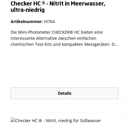
Checker HC ® - Nitrit in Meerwasser,
ultra-niedrig
Artikelnummer:
HI764
Die Mini-Photometer CHECKER® HC bieten eine
interessante Alternative zwischen einfachen
chemischen Test-Kits und kompakten Messgeräten. Die
handlichen Photometer verbinden Präzision mit einem
erschwinglichen Preis und lassen sich durch ihr großes
LCD und nur einem Knopf sehr leicht bedienen. Die
automatische Abschaltfunktion sorgt für eine möglichst
lange Batterielebensdauer. Das Modell HI764 misst
Nitrit in Salzwasser als Nitrit-Stickstoff (NO2-N) im
Bereich von 0 bis 200 µg/L. Lesen Sie mehr zu diesem
wichtigen Parameter in unserem Blog: Nitrit im
Details
Salzwasseraquarium bestimmen leichtes (64 g)
Gehäuse, handliche Größe sehr einfache Bedienung
über nur eine Taste schnelle und präzise
Messergebnisse großes, leicht ablesbares LCD
Abschaltautomatik guter Preis Bitte beachten Sie auch
unsere Hinweise zu diesem Photometer.