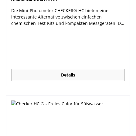
g
Die Mini-Photometer CHECKER® HC bieten eine
interessante Alternative zwischen einfachen
chemischen Test-Kits und kompakten Messgeräten. Die
handlichen Photometer verbinden Präzision mit einem
erschwinglichen Preis und lassen sich durch ihr großes
LCD und nur einem Knopf sehr leicht bedienen. Die
automatische Abschaltfunktion sorgt für eine möglichst
lange Batterielebensdauer. leichtes (64 g) Gehäuse,
handliche Größe sehr einfache Bedienung über nur
eine Taste schnelle und präzise Messergebnisse
großes, leicht ablesbares LCD Abschaltautomatik guter
Details
Preis Das Modell HI721 misst Eisen im Bereich von 0,00
bis 5,00 mg/L. Lieferumfang: Gerät inkl. 2 Messküvetten
mit Deckel, Reagenzien für 6 Tests, Batterie und
Bedienungsanleitung. HI721-11 - CAL Check™-
Standards und Reagenzien für Eisen sind separat zu
bestellen, Sie finden sie im Zubehörbereich zu diesem
Gerät. Technische Daten: Messbereich 0,00 bis 5,00
mg/L (ppm) Auflösung 0,01 mg/L (ppm) Genauigkeit
±0,04 mg/L (ppm) ±2% der Anzeige Methode EPA