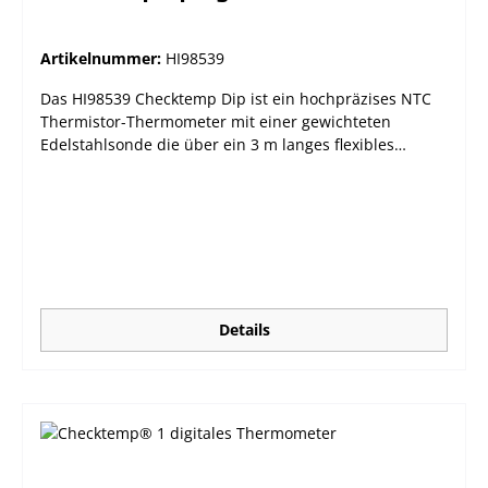
Abschaltung nach 2 Minuten bei Inaktivität
Abmessungen 86 x 61 x 37,5 mm Gewicht 64 g
Artikelnummer:
HI98539
Das HI98539 Checktemp Dip ist ein hochpräzises NTC
Thermistor-Thermometer mit einer gewichteten
Edelstahlsonde die über ein 3 m langes flexibles
Silikonkabel mit dem Gerät verbunden ist.Die
beschwerte Edelstahlsonde prädestiniert das Gerät zur
Temperaturmessung in (auch großen) Aquarien,
Fässern, Bächen und Seen. Die Kabelllänge von 3 m
sorgt dafür, dass Messwerte in verschiedenen Tiefen
genommen werden können. Die Sonde besteht aus AISI
316 (1.4401) Edelstahl und ist daher einfach zu
reinigen, was für Anwendungen im
Details
Lebensmittelbereich ideal ist, wie z.B. Messungen in
Weinfässern oder Milchvorratstanks, Das HI98539
Checktemp Dip ist mit Hannas exklusiver CAL Check™-
Technologie für genaue und zuverlässige Messungen
ausgestattet. CAL Check™ führt beim Einschalten einen
automatischen Selbsttest durch und prüft die interne
Elektronik auf Drift. Das Checktemp Dip meldet dann