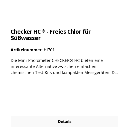
Phenantrolin-Methode 315B. Lichtquelle LED @ 525 nm
LED @ 525 nm Silizium-Photozelle Batterie 1 x 1,5 V AAA
Abschaltautomatik Abschaltung nach 2 Minuten bei
Inaktivität Abmessungen 86 x 61 x 37,5 mm Gewicht 64
g
Checker HC ® - Freies Chlor für
Süßwasser
Artikelnummer:
HI701
Die Mini-Photometer CHECKER® HC bieten eine
interessante Alternative zwischen einfachen
chemischen Test-Kits und kompakten Messgeräten. Die
handlichen Photometer verbinden Präzision mit einem
erschwinglichen Preis und lassen sich durch ihr großes
LCD und nur einem Knopf sehr leicht bedienen. Die
automatische Abschaltfunktion sorgt für eine möglichst
lange Batterielebensdauer. leichtes (64 g) Gehäuse,
handliche Größe sehr einfache Bedienung über nur
eine Taste schnelle und präzise Messergebnisse
großes, leicht ablesbares LCD Abschaltautomatik guter
Details
Preis Das Modell HI701 misst freies Chlor im Bereich