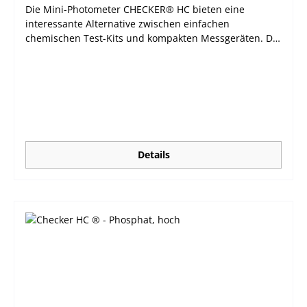
Die Mini-Photometer CHECKER® HC bieten eine
interessante Alternative zwischen einfachen
chemischen Test-Kits und kompakten Messgeräten. Die
handlichen Photometer verbinden Präzision mit einem
erschwinglichen Preis und lassen sich durch ihr großes
LCD und nur einem Knopf sehr leicht bedienen. Die
automatische Abschaltfunktion sorgt für eine möglichst
lange Batterielebensdauer. Highlights: leichtes (64 g)
Gehäuse, handliche Größe sehr einfache Bedienung
über nur eine Taste schnelle und präzise
Messergebnisse einfache Überprüfung mittels CAL-
Details
Check-Standards großes, leicht ablesbares LCD
Abschaltautomatik guter Preis Das Modell HI774 misst
Phosphat im Meerwasser in einem Bereich von 0,00 bis
0,90 ppm. Phosphat ist ein wichtiger Parameter in der
Aquaristik. Zu hohe Phosphat-Werte führen zu
ausgedehntem Algenwachstum und verringern den
Sauerstoffgehalt, was für Fische und andere
Wasserlebewesen gefährlich werden kann.
Lieferumfang: HI774 wird in einer praktischen
Plastikbox inklusive 2 Küvetten, 6 Beutelchen