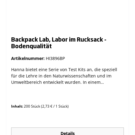
Backpack Lab, Labor im Rucksack -
Bodenqualität
Artikelnummer:
HI3896BP
Hanna bietet eine Serie von Test Kits an, die speziell
für die Lehre in den Naturwissenschaften und im
Umweltbereich entwickelt wurden. In einem
praktischen Rucksack organsiert finden Sie hier viele
nützliche Komponenten für Unterrichtseinheiten im
Gelände in den genannten Fächern. Hannas Backpack
Inhalt:
200 Stück
(2,73 € / 1 Stück)
Labs® enthalten Lehrmaterialien und die notwendigen
chemischen Test Kits und Messgeräte, die es Ihnen als
Lehrer ermöglichen einen spannenden Ausflug mit
Ihren Schülern zu unternehmen und eigentlich
spröden Stoff auf unterhaltsame und effektive Weise zu
Details