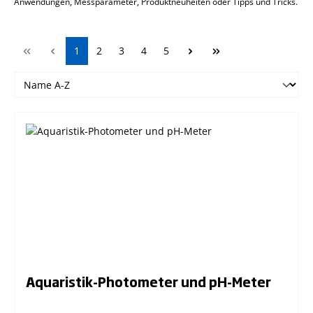
Anwendungen, Messparameter, Produktneuheiten oder Tipps und Tricks.
Seite
Seite
Seite
Seite
Seite
1
2
3
4
5
Aquaristik-Photometer und pH-Meter