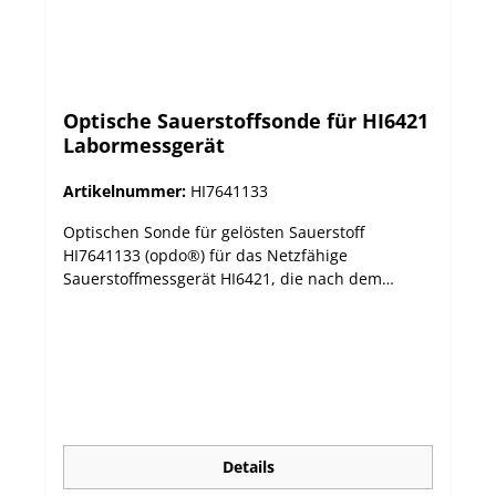
Optische Sauerstoffsonde für HI6421
Labormessgerät
Artikelnummer:
HI7641133
Optischen Sonde für gelösten Sauerstoff
HI7641133 (opdo®) für das Netzfähige
Sauerstoffmessgerät HI6421, die nach dem
Prinzip der Fluoreszenzauslöschung arbeitet. Ein
immobilisierter Pt-basierter Luminophor wird
durch das Licht einer blauen LED angeregt und
emittiert rotes Licht. Durch die Wechselwirkung
von Sauerstoff mit dem Luminophor reduziert er
die Intensität und Lebensdauer der
Lumineszenz. Dies wird von einem Photodetektor
gemessen und dient der Berechnung der
Details
Konzentration des gelösten Sauerstoffs.Die