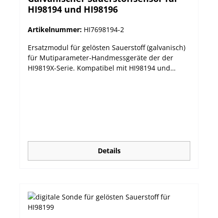
HI98194 und HI98196
Artikelnummer:
HI7698194-2
Ersatzmodul für gelösten Sauerstoff (galvanisch)
für Mutiparameter-Handmessgeräte der der
HI9819X-Serie. Kompatibel mit HI98194 und
HI98196. Technische Daten Parameter Gelöster
Sauerstoff (% Sättigung und Konzentration)
Messbereich 0,0 bis 500,0 %; 0,00 bis 50,00 mg/L
Temperaturbereich -5 bis 55 °C Maximale
Eintauchtiefe 20 m Farbcode weiß Materialien
Kathode: Silber; Anode: Zink; Membran: HDPE;
Korpus: ABS weiß Wartungslösung HI7042S
(Elektrolyt für gelösten Sauersstoff) Maße 99 mm
Details
x 17 mm