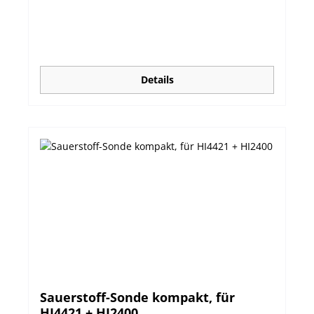
Sauerstoffkonzentration an der Trägeroberfläche.
Mit der optischen Dissolved Oxygen (DO) Sonde
HI764113 ist die Messung in Süß- und Salzwasser
super einfach und hat klare Vorteile gegenüber
dem klassischen, potentiometrischen
Messverfahren mit Clark-Sensoren.
Details
Eigenschaften Sonde: Lange Standzeiten ohne
erneute Kalibrierung Kein Sauerstoffverbrauch
und keine Strömungsabhängigkeit Geringer
Wartungsaufwand Messung gegenüber
Probenmatrix relativ unempfindlich Keine
Membrane, kein Elektrolyt Technische Daten:
Sauerstoff-Sonde kompakt, für
HI4421 + HI2400