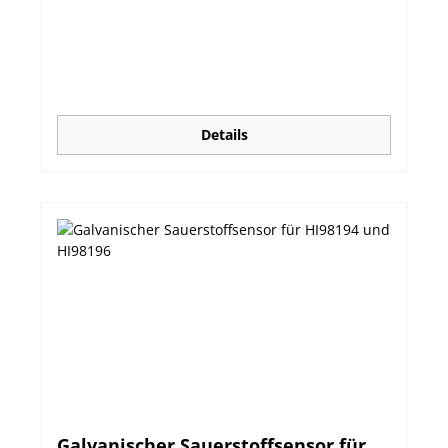
Kalibrierkoeffizienten, die automatisch an die
Sonde weitergeleitet werden. Die Daten sind in
einem RFID-Chip gespeichert. Wird die Smart Cap
mit einer anderen Sonde verwendet, bleiben die
Kalibrierdaten erhalten. • Die Smart Cap sollte
mindestens ein Mal im Jahr ausgetauscht
werden. • Das Installationsdatum einer Smart
Details
Cap wird in den Sondeninformationen
gespeichert.
Galvanischer Sauerstoffsensor für