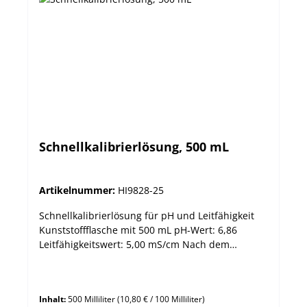
Schnellkalibrierlösung, 500 mL
Artikelnummer:
HI9828-25
Schnellkalibrierlösung für pH und Leitfähigkeit
Kunststoffflasche mit 500 mL pH-Wert: 6,86
Leitfähigkeitswert: 5,00 mS/cm Nach dem
Einschrauben des Kalibrierbecherglases mit der
Kalibrierlösung, wählt der Benutzer die „Quick
Calibration“-Option. Das Gerät führt dann eine
Inhalt:
500 Milliliter
(10,80 € / 100 Milliliter)
Kalibrierung des pH und des Leitfähigkeitswertes