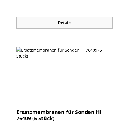
durch. Optional kann auch eine individuelle
Multi-Punkt-Kalibrierung ausgewählt werden.
Geeignet für HI9828, HI9829 und HI98194-6.
Details
Ersatzmembranen für Sonden HI
76409 (5 Stück)