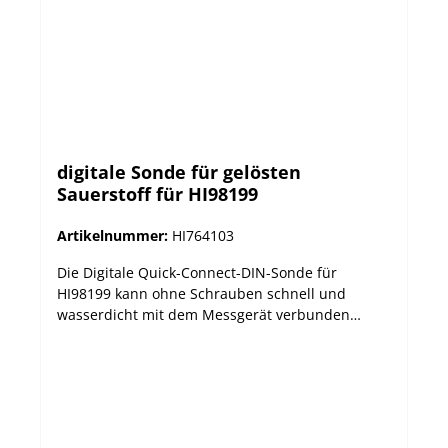
digitale Sonde für gelösten
Sauerstoff für HI98199
Artikelnummer:
HI764103
Die Digitale Quick-Connect-DIN-Sonde für
HI98199 kann ohne Schrauben schnell und
wasserdicht mit dem Messgerät verbunden
werden und misst gelösten Sauertoff,
barometrischen Druck und Temperatur.
Highlights der Sonde in Verbindung mit HI98199:
Ein-Punkt-Kalibrierung, wählbar aus 6 Standard-
Punkten Temperaturkompensation automatische
Temperaturkompensation einstellbarer