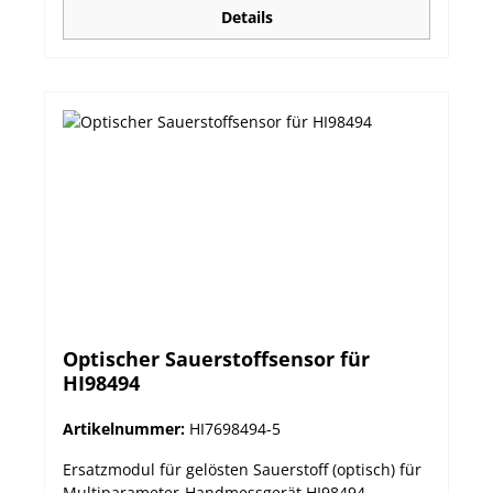
Nullpunkt-/Steigung Eigenschaften der Elektrode.
Details
Leitfähigkeits-Kalibration Informationen:
kalibrierte Leitfähigkeit-Standards, Datum,
Uhrzeit und Zellkonstante des Sensors. Gelöster
Sauerstoff-Kalibrierung Informationen: Standards
für die Kalibrierung, Datum, Zeit, Höhe und
Salzgehalt Korrektur. easyPlug in 3.5 mm-
Anschluss.
Optischer Sauerstoffsensor für
HI98494
Artikelnummer:
HI7698494-5
Ersatzmodul für gelösten Sauerstoff (optisch) für
Multiparameter-Handmessgerät HI98494