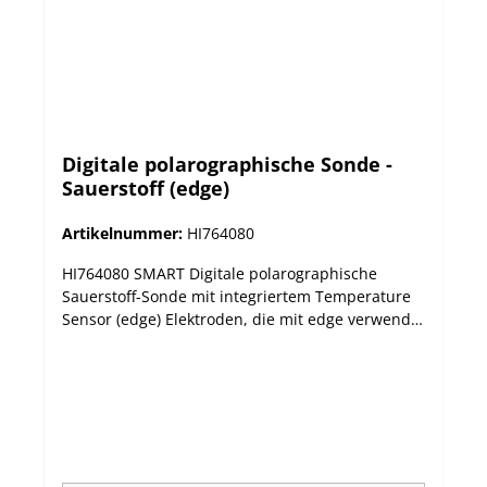
Digitale polarographische Sonde -
Sauerstoff (edge)
Artikelnummer:
HI764080
HI764080 SMART Digitale polarographische
Sauerstoff-Sonde mit integriertem Temperature
Sensor (edge) Elektroden, die mit edge verwendet
werden können, sind so fortgeschritten wie die
edge selbst: mit einem eingebauten Mikrochip.
CHip speichert Sensor-Typ, ID und Kalibrierung
Informationen, die automatisch durch edge
abgerufen werden, sobald die Elektrode
angeschlossen ist.Gespeicherte pH-Kalibrierung
Informationen: Puffer, Datum, Uhrzeit,