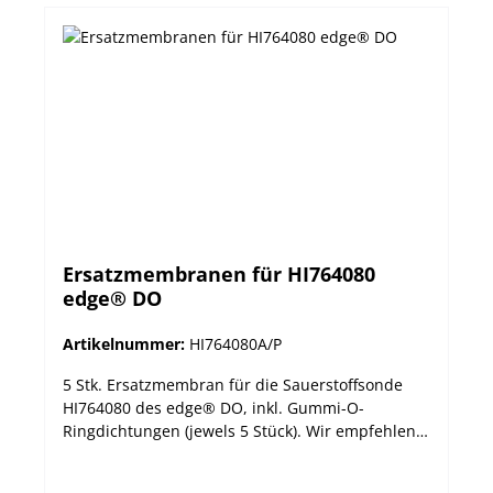
Ersatzmembranen für HI764080
edge® DO
Artikelnummer:
HI764080A/P
5 Stk. Ersatzmembran für die Sauerstoffsonde
HI764080 des edge® DO, inkl. Gummi-O-
Ringdichtungen (jewels 5 Stück). Wir empfehlen
die O-Ring-Dichtunegn bei jedem
Membranwechsel mit auszutauschen.