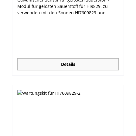
Modul für gelösten Sauerstoff für HI9829, zu
verwenden mit den Sonden HI7609829 und
HI7629829 Technische Daten Parameter Gelöster
Sauerstoff (% Sättigung und Konzentration)
Messbereich 0,0 bis 500,0 %; 0,00 bis 50,00 mg/L
Temperaturbereich -5 bis 55 °C Maximale
Eintauchtiefe 20 m Farbcode weiß Materialien
Kathode: Silber; Anode: Zink; Membran: HDPE;
Korpus: ABS weiß Wartungslösung HI7042S
(Elektrolyt für gelösten Sauersstoff) Maße 99 mm
Details
x 17 mm