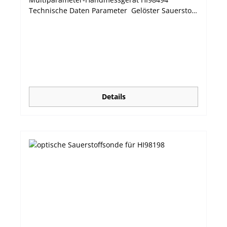
Technische Daten Parameter Gelöster Sauerstoff,
optisch (% Sättigung und Konzentration)
Messbereich 0,0 bis 500,0 %; 0,00 bis 50,00 mg/L
Temperaturbereich -5 bis 55 °C Maximale
Eintauchtiefe 20 m Farbcode grün Materialien
Kathode: Silber; Anode: Zink; Membran: HDPE;
Korpus: ABS grün Maße 99 x 17mm
Details