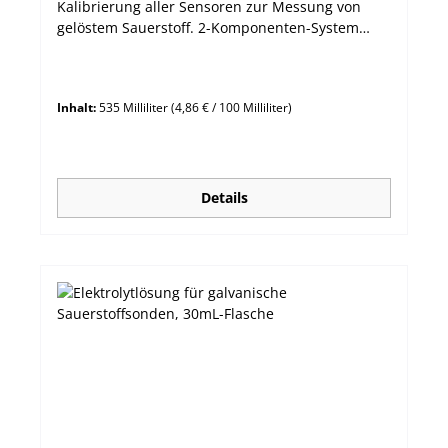
Kalibrierung aller Sensoren zur Messung von
gelöstem Sauerstoff. 2-Komponenten-System
bestehend aus Basislösung und Reagenz, die
hinzugegeben werden muss. Hanna empfiehlt
die fertige Mischung innerhalb eines Monats
Inhalt:
535 Milliliter
(4,86 € / 100 Milliliter)
aufzubrauchen. Kunststoffflasche 35 mL mit
Komponente I
(Natriummetabisulfit)Kunststoffflasche 500 mL
mit Komponente II (entionisiertes Wasser)
Details