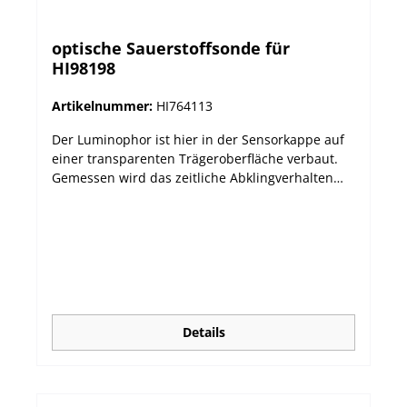
optische Sauerstoffsonde für
HI98198
Artikelnummer:
HI764113
Der Luminophor ist hier in der Sensorkappe auf
einer transparenten Trägeroberfläche verbaut.
Gemessen wird das zeitliche Abklingverhalten
nach Anregung in Bezug auf eine Referenz-LED.
Dieses steht im direkten Zusammenhang mit der
Sauerstoffkonzentration an der Trägeroberfläche.
Mit der optischen Dissolved Oxygen (DO) Sonde
HI764113 ist die Messung in Süß- und Salzwasser
super einfach und hat klare Vorteile gegenüber
dem klassischen, potentiometrischen
Messverfahren mit Clark-Sensoren.
Details
Eigenschaften Sonde: Lange Standzeiten ohne
erneute Kalibrierung Kein Sauerstoffverbrauch
und keine Strömungsabhängigkeit Geringer
Wartungsaufwand Messung gegenüber