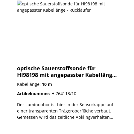
Probenmatrix relativ unempfindlich Keine
Membrane, kein Elektrolyt Technische Daten:
optische Sauerstoffsonde für
HI98198 mit angepasster Kabellänge
- Rückläufer
Kabellänge:
10 m
Artikelnummer:
HI764113/10
Der Luminophor ist hier in der Sensorkappe auf
einer transparenten Trägeroberfläche verbaut.
Gemessen wird das zeitliche Abklingverhalten
nach Anregung in Bezug auf eine Referenz-LED.
Dieses steht im direkten Zusammenhang mit der