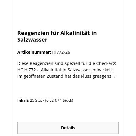
Reagenzien für Alkalinität in
Salzwasser
Artikelnummer:
HI772-26
Diese Reagenzien sind speziell für die Checker®
HC HI772 - Alkalinität in Salzwasser entwickelt.
Im geöffneten Zustand hat das Flüssigreagenz
HI772S des Kits HI772-26 eine Haltbarkeit von 3
Monaten. Empfohlene Lagerungstemperatur
20°C. Höhere Lagerungstemperaturen sind zu
Inhalt:
25 Stück
(0,52 € / 1 Stück)
vermeiden. vorgefertigte und -dosierte
Reagenzien für eine einfache Anwendung HI772-
26 besteht aus einer lichtdichten Flasche mit
HI772S-Reagenz (30 mL) für 25 Tests und einer
Spritze für die optinale Dosierung. mit
Details
Ablaufdatum und Chargennummer versehen