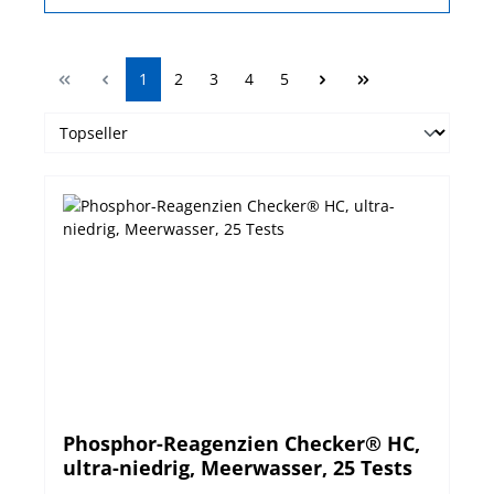
Seite
Seite
Seite
Seite
Seite
1
2
3
4
5
Phosphor-Reagenzien Checker® HC,
ultra-niedrig, Meerwasser, 25 Tests