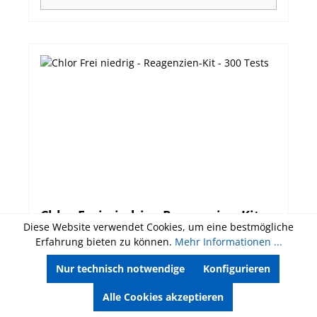
Chlor Frei niedrig - Reagenzien-Kit -
Diese Website verwendet Cookies, um eine bestmögliche
300 Tests
Erfahrung bieten zu können.
Mehr Informationen ...
Artikelnummer:
HI93701-F
Nur technisch notwendige
Konfigurieren
HI93701-F Reagenzien für die photometrische
Alle Cookies akzeptieren
Bestimmung von Chlor Frei niedrig (flüssig). DPD-
Methode. Bitte beachten Sie unsere Hinweise zur