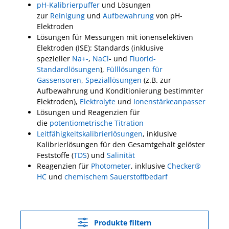
pH-Kalibrierpuffer
und Lösungen
zur
Reinigung
und
Aufbewahrung
von pH-
Elektroden
Lösungen für Messungen mit ionenselektiven
Elektroden (ISE): Standards (inklusive
spezieller
Na+-
,
NaCl
- und
Fluorid-
Standardlösungen
),
Fülllösungen für
Gassensoren
,
Speziallösungen
(z.B. zur
Aufbewahrung und Konditionierung bestimmter
Elektroden),
Elektrolyte
und
Ionenstärkeanpasser
Lösungen und Reagenzien für
die
potentiometrische Titration
Leitfähigkeitskalibrierlösungen
, inklusive
Kalibrierlösungen für den Gesamtgehalt gelöster
Feststoffe (
TDS
) und
Salinität
Reagenzien für
Photometer
, inklusive
Checker®
HC
und
chemischem Sauerstoffbedarf
Produkte filtern