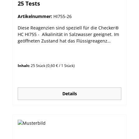
25 Tests
Artikelnummer:
HI755-26
Diese Reagenzien sind speziell für die Checker®
HC HI755 - Alkalinität in Salzwasser geeignet. Im
geöffneten Zustand hat das Flüssigreagenz
HI755S und HI755-26 eine Haltbarkeit von 3
Monaten. Empfohlene Lagerungstemperatur
20°C. Höhere Lagerungstemperaturen sind zu
Inhalt:
25 Stück
(0,60 € / 1 Stück)
vermeiden. vorgefertigte und -dosierte
Reagenzien für eine einfache Anwendung HI755-
26 besteht aus einer Flasche mit HI755S-Reagenz
(30 mL) für 25 Tests und einer Spritze für die
optinale Dosierung. mit Ablaufdatum und
Details
Chargennummer versehen Verpackungseinheit:
Flasche Menge: für 25 Tests Methode:
Kolorimetrische Methode