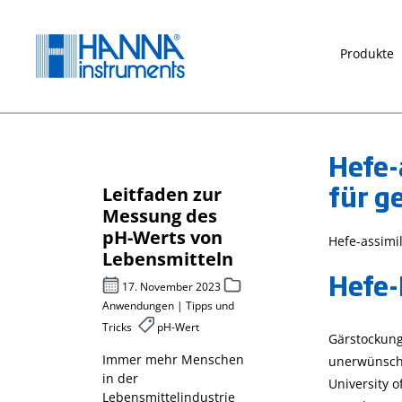
springen
Zur Hauptnavigation springen
Produkte
Hefe-
für g
Leitfaden zur
Chemischer
für
Messung des
Sauerstoff
pH-Werts von
rf CSB –
Hefe-assimil
sche
Lebensmitteln
photometri
Hefe-
er-
bestimmt
17. November 2023
Anwendungen | Tipps und
27. April 2023
Tricks
pH-Wert
 2022
Messparameter
Gärstockung
Abwasser
Immer mehr Menschen
unerwünscht
in der
Messparameter
University 
metik,
Lebensmittelindustrie
chemischer