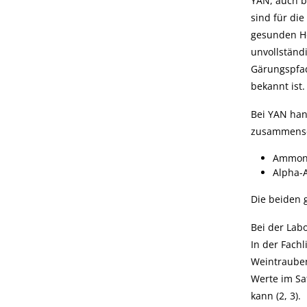
YAN, auch b
sind für di
gesunden He
unvollständ
Gärungspfad
bekannt ist.
Bei YAN han
zusammense
Ammon
Alpha-
Die beiden 
Bei der Lab
In der Fach
Weintrauben
Werte im Sa
kann (2, 3).