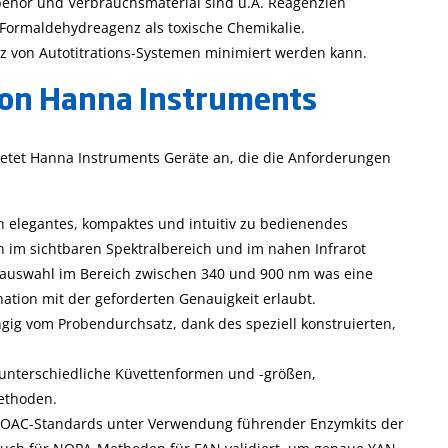
ubehör und Verbrauchsmaterial sind u.A. Reagenzien
s Formaldehydreagenz als toxische Chemikalie.
satz von Autotitrations-Systemen minimiert werden kann.
on Hanna Instruments
ietet Hanna Instruments Geräte an, die die Anforderungen
in elegantes, kompaktes und intuitiv zu bedienendes
n im sichtbaren Spektralbereich und im nahen Infrarot
enauswahl im Bereich zwischen 340 und 900 nm was eine
tion mit der geforderten Genauigkeit erlaubt.
ig vom Probendurchsatz, dank des speziell konstruierten,
unterschiedliche Küvettenformen und -größen,
ethoden.
 AOAC-Standards unter Verwendung führender Enzymkits der