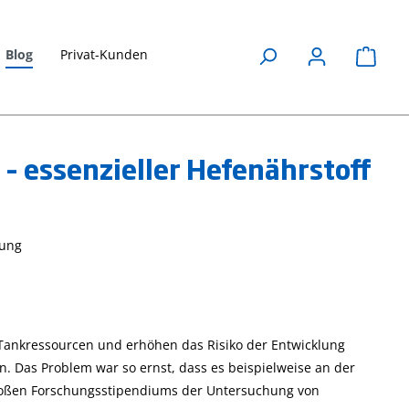
Blog
Privat-Kunden
Waren
 – essenzieller Hefenährstoff
Honigsorten
Leitfähigkeit
anhand ihrer
erklärt
Leitfähigkeit
lung
27. April 2023
unterscheiden
Messparameter
Wasser, Leitfähigkeit
27. April 2023
,
Anwendungen
Die Leitfähigkeit ist ei
Leitfähigkeit
wichtiger
 Tankressourcen und erhöhen das Risiko der Entwicklung
ast
wasserchemischer
Eine praktische
 Das Problem war so ernst, dass es beispielweise an der
Parameter, erfahren
Anwendung für die
 großen Forschungsstipendiums der Untersuchung von
ents
Sie hier mehr über
Leitfähigkeitsmessung