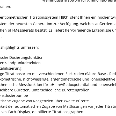
Weinindustrie sowohl für Ammoniak- als 
halten.
entiometrischen Titrationssystem
HI931
steht Ihnen ein hochentwi
ystem der neuesten Generation zur Verfügung, welches außerdem al
ichen pH-Messgeräts besitzt. Es liefert hervorragende Ergebnisse u
t.
nshighlights umfassen:
sche Dosierungsfunktion
lenz-Endpunktdetektion
tabilisierung
tige Titrationsarten mit verschiedenen Elektroden (Säure-Base-, Red
ometrische, nicht-wässrige, argentometrische und ionenselektive 
chemische Messfunktion für pH, mV/Redoxpotential und ionenselekt
schbare Büretten, unterschiedliche Bürettengrößen
ionsdosierpumpe
tische Zugabe von Reagenzien über zweite Bürette.
keit der automatischen Zugabe von Maßlösungen vor jeder Titrati
tives Farb-Display, detaillierte Titrationsgraphen: