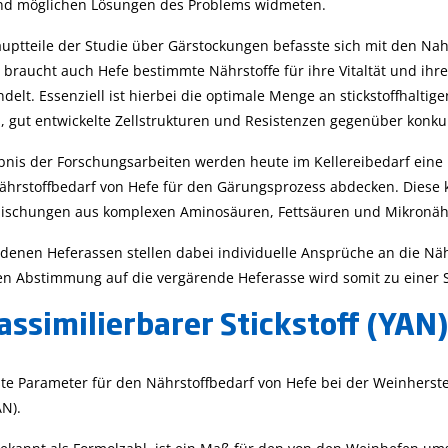
nd möglichen Lösungen des Problems widmeten.
für die Agrarwirtsch
HI96xxx-Serie und
(CSB)
zusammen
Checker HC zu
auptteile der Studie über Gärstockungen befasste sich mit den N
validieren und
braucht auch Hefe bestimmte Nährstoffe für ihre Vitaltät und ihre
kalibrieren.
delt. Essenziell ist hierbei die optimale Menge an stickstoffhalti
gut entwickelte Zellstrukturen und Resistenzen gegenüber konk
ebnis der Forschungsarbeiten werden heute im Kellereibedarf eine
hrstoffbedarf von Hefe für den Gärungsprozess abdecken. Dies
Mischungen aus komplexen Aminosäuren, Fettsäuren und Mikronähr
edenen Heferassen stellen dabei individuelle Ansprüche an die N
en Abstimmung auf die vergärende Heferasse wird somit zu einer 
assimilierbarer Stickstoff (YAN)
te Parameter für den Nährstoffbedarf von Hefe bei der Weinherstell
AN).
Mehr...
Mehr...