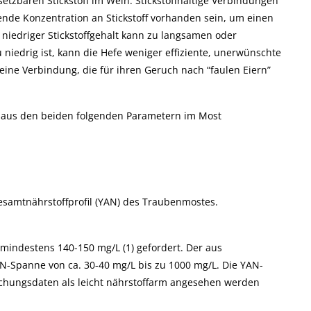
tzbaren Stickstoff im Wein. Stickstoffhaltige Verbindungen
ende Konzentration an Stickstoff vorhanden sein, um einen
niedriger Stickstoffgehalt kann zu langsamen oder
niedrig ist, kann die Hefe weniger effiziente, unerwünschte
ine Verbindung, die für ihren Geruch nach “faulen Eiern”
h aus den beiden folgenden Parametern im Most
samtnährstoffprofil (YAN) des Traubenmostes.
mindestens 140-150 mg/L (1) gefordert. Der aus
-Spanne von ca. 30-40 mg/L bis zu 1000 mg/L. Die YAN-
schungsdaten als leicht nährstoffarm angesehen werden