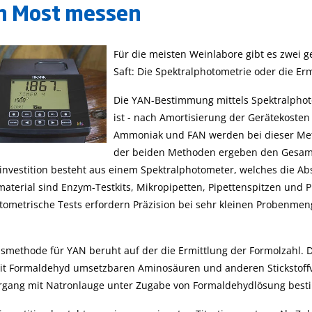
n Most messen
Für die meisten Weinlabore gibt es zwei
Saft: Die Spektralphotometrie oder die Erm
Die YAN-Bestimmung mittels Spektralphoto
ist - nach Amortisierung der Gerätekosten
Ammoniak und FAN werden bei dieser Meth
der beiden Methoden ergeben den Gesam
investition besteht aus einem Spektralphotometer, welches die Ab
aterial sind Enzym-Testkits, Mikropipetten, Pipettenspitzen und P
tometrische Tests erfordern Präzision bei sehr kleinen Probenmeng
onsmethode für YAN beruht auf der die Ermittlung der Formolzahl. D
it Formaldehyd umsetzbaren Aminosäuren und anderen Stickstoffv
organg mit Natronlauge unter Zugabe von Formaldehydlösung best