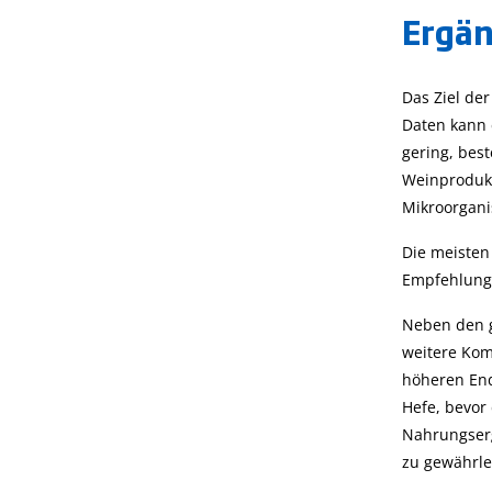
Ergän
Das Ziel de
Daten kann 
gering, bes
Weinprodukt
Mikroorgan
Die meisten
Empfehlung 
Neben den g
weitere Kom
höheren End
Hefe, bevor
Nahrungser
zu gewährle