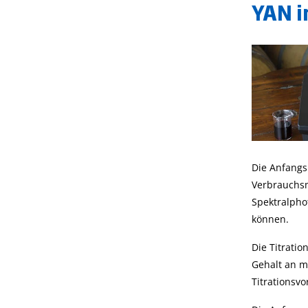
YAN i
Die Anfangs
Verbrauchsm
Spektralpho
können.
Die Titrati
Gehalt an m
Titrationsv