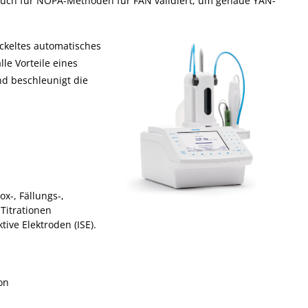
auch für NOPA-Methoden für FAN validiert, um genaue YAN-
ckeltes automatisches
le Vorteile eines
nd beschleunigt die
ox-, Fällungs-,
Titrationen
ive Elektroden (ISE).
on