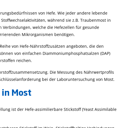
aft
Leitfähigkeit und sein
ist die hier
Messung
beschriebene
ahrungsbedürfnissen von Hefe. Wie jeder andere lebende
Unterscheidung von
 Stoffwechselaktivitäten, während sie z.B. Traubenmost in
Honigsorten
gen Verbindungen, welche die Hefezellen für gesunde
urrierenden Mikrorganismen benötigen.
 Reihe von Hefe-Nährstoffzusätzen angeboten, die den
e können von einfachen Diammoniumphosphatsalzen (DAP)
stoffen reichen.
ährstoffzusammensetzung. Die Messung des Nährwertprofils
Schlüsselanforderung bei der Laboruntersuchung von Most.
 in Most
ung ist der Hefe-assimilierbare Stickstoff (Yeast Assimilable
Mehr...
Mehr...