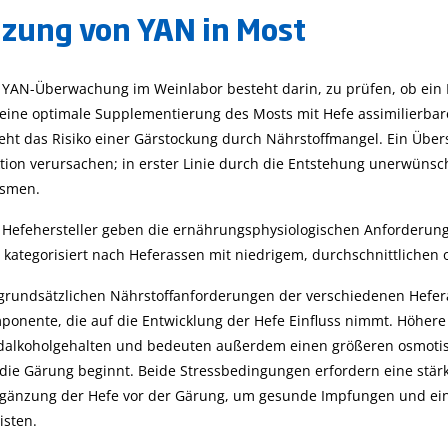
zung von YAN in Most
r YAN-Überwachung im Weinlabor besteht darin, zu prüfen, ob ein 
eine optimale Supplementierung des Mosts mit Hefe assimilierbarem
teht das Risiko einer Gärstockung durch Nährstoffmangel. Ein Übe
ion verursachen; in erster Linie durch die Entstehung unerwünsc
ismen.
 Hefehersteller geben die ernährungsphysiologischen Anforderungen
kategorisiert nach Heferassen mit niedrigem, durchschnittliche
rundsätzlichen Nährstoffanforderungen der verschiedenen Hefera
ponente, die auf die Entwicklung der Hefe Einfluss nimmt. Höhere
alkoholgehalten und bedeuten außerdem einen größeren osmotis
 die Gärung beginnt. Beide Stressbedingungen erfordern eine stär
gänzung der Hefe vor der Gärung, um gesunde Impfungen und ein
isten.