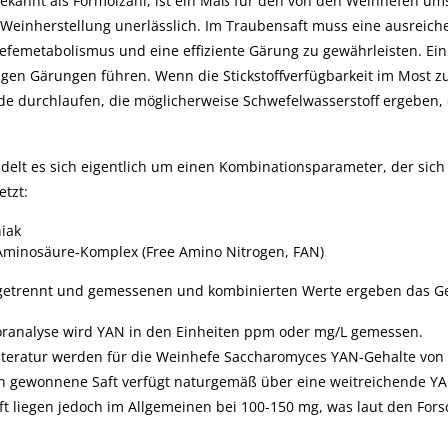
ekannt als Formolzahl, ist ein Maß für den von den Weinhefen umse
e Weinherstellung unerlässlich. Im Traubensaft muss eine ausreich
femetabolismus und eine effiziente Gärung zu gewährleisten. Ein 
igen Gärungen führen. Wenn die Stickstoffverfügbarkeit im Most zu 
e durchlaufen, die möglicherweise Schwefelwasserstoff ergeben, e
delt es sich eigentlich um einen Kombinationsparameter, der sic
tzt:
iak
Aminosäure-Komplex (Free Amino Nitrogen, FAN)
getrennt und gemessenen und kombinierten Werte ergeben das Ge
oranalyse wird YAN in den Einheiten ppm oder mg/L gemessen.
literatur werden für die Weinhefe Saccharomyces YAN-Gehalte von 
 gewonnene Saft verfügt naturgemäß über eine weitreichende YAN
ft liegen jedoch im Allgemeinen bei 100-150 mg, was laut den For