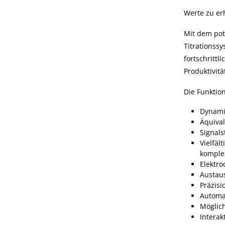
Werte zu er
Mit dem pot
Titrationss
fortschrittl
Produktivitä
Die Funktio
Dynami
Äquiva
Signals
Vielfäl
komplex
Elektro
Austau
Präzis
Automa
Möglich
Interak