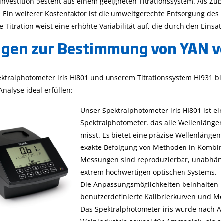
investition besteht aus einem geeigneten Titrationssystem. Als Z
h. Ein weiterer Kostenfaktor ist die umweltgerechte Entsorgung de
 Titration weist eine erhöhte Variabilität auf, die durch den Ein
gen zur Bestimmung von YAN v
ktralphotometer iris HI801 und unserem Titrationssystem HI931 b
nalyse ideal erfüllen:
Unser Spektralphotometer iris HI8
01 ist e
Spektralphotometer, das alle Wellenlänge
misst. Es bietet eine präzise Wellenläng
exakte Befolgung von Methoden in Kombina
Messungen sind reproduzierbar, unabhäng
extrem hochwertigen optischen Systems.
Die Anpassungsmöglichkeiten beinhalten 
benutzerdefinierte Kalibrierkurven und M
Das Spektralphotometer iris wurde nach