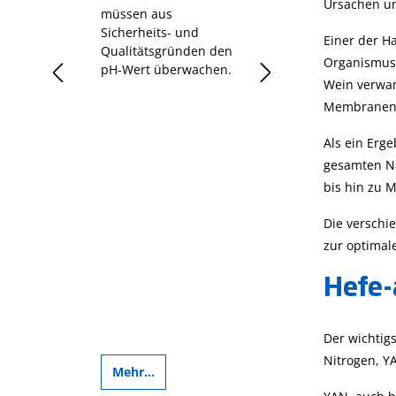
Ursachen u
müssen aus
Sauerstoffbedarf 
Sicherheits- und
einfach erklärt
Einer der H
Qualitätsgründen den
tration
Organismus 
pH-Wert überwachen.
Wein verwan
sein.
Membranen, 
Als ein Erg
gesamten Nä
bis hin zu 
Die verschi
zur optimal
Hefe-
Der wichtigs
Nitrogen, Y
Mehr...
Mehr...