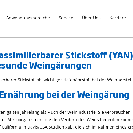
Anwendungsbereiche
Service
Über Uns
Karriere
assimilierbarer Stickstoff (YAN)
esunde Weingärungen
Die CAL Check-
Die Gro Line-
beda
Funktion für
Serie
Photometer
ierbarer Stickstoff als wichtiger Hefenährstoff bei der Weinherstel
27. April 2023
sch
richtig nutzen
Produktvorstellungen
Ernährung bei der Weingärung
pH-Wert, Agrar und
27. April 2023
Tipps
Gartenbau, Leitfähigkeit
und Tricks
Photometer
Gro Line
en galten jahrelang als Fluch der Weinindustrie. Sie verbrauchen
Nutzen Sie die CAL
Die Gro Line-Serie f
Check-Funktion, um Ihr
er Mikroorganismen, die den Verderb des Weins bedeuten können.
dedizierte Produkte
Photometer der
of California in Davis/USA Studien gab, die sich im Rahmen eines
von Hanna Instrum
HI833xx-Serie, der