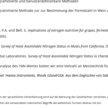
grammierte und benutzerdefinierbare Methoden
grammierte Methode zur zur Bestimmung der Formolzahl in Wein u
 P.A. and Bell, S
. Implications of nitrogen nutrition for grapes, fermen
005).
.
Survey of Yeast Assimilable Nitrogen Status in Musts from California,
tial Laboratories.
Survey of Yeast Assimilable Nitrogen Status in Char
nalyse des YAN-Wertes bieten wir eine Vielzahl an Messtechnik fü
ikel: Hanna Instruments, Rhode Island/USA. Aus dem Englischen von Sa
 der sprachlichen Vereinfachung wird auf die Nennung der Geschlechter verzichtet, wo
ehen die verwendeten männlichen Begriffe die weiblichen Formen ebenso mit ein.