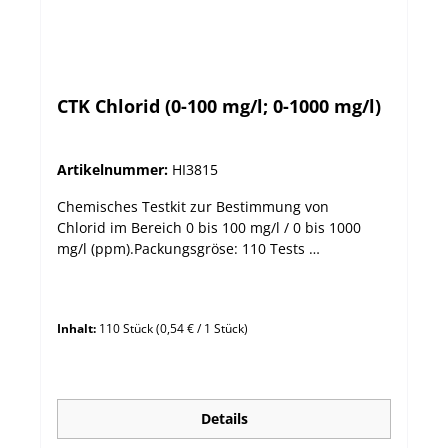
CTK Chlorid (0-100 mg/l; 0-1000 mg/l)
Artikelnummer:
HI3815
Chemisches Testkit zur Bestimmung von
Chlorid im Bereich 0 bis 100 mg/l / 0 bis 1000
mg/l (ppm).Packungsgröse: 110 Tests
Messbereich 0 bis 100 mg/l / 0 bis 1000 mg/l
Auflösung 1 mg/l / 10 mg/l Methode
Titrimetrisch - Quecksilbernitrat
Inhalt:
110 Stück
(0,54 € / 1 Stück)
Details