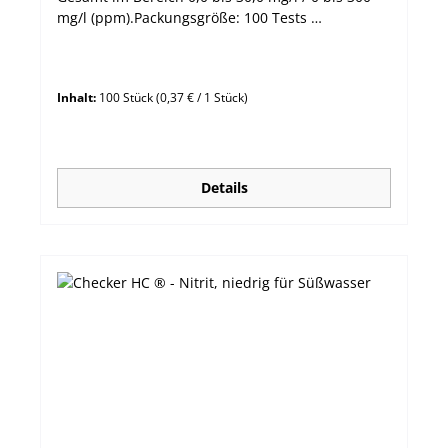
mg/l (ppm).Packungsgröße: 100 Tests
Messbereich 0,0 bis 30,0 mg/L / 0 bis 300 mg/L
Auflösung 0,3 mg/L / 3 mg/L Methode Titration -
EDTA
Inhalt:
100 Stück
(0,37 € / 1 Stück)
Details