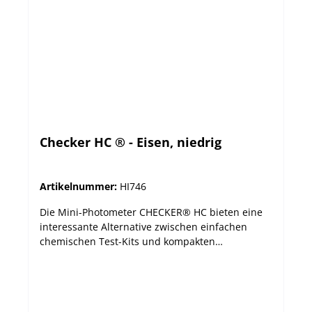
Checker HC ® - Eisen, niedrig
Artikelnummer:
HI746
Die Mini-Photometer CHECKER® HC bieten eine
interessante Alternative zwischen einfachen
chemischen Test-Kits und kompakten
Messgeräten. Die handlichen Photometer
verbinden Präzision mit einem erschwinglichen
Preis und lassen sich durch ihr großes LCD und
nur einem Knopf sehr leicht bedienen. Die