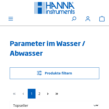
alt springen
Wa
Parameter im Wasser /
Abwasser
Produkte filtern
Seite
Seite
1
2