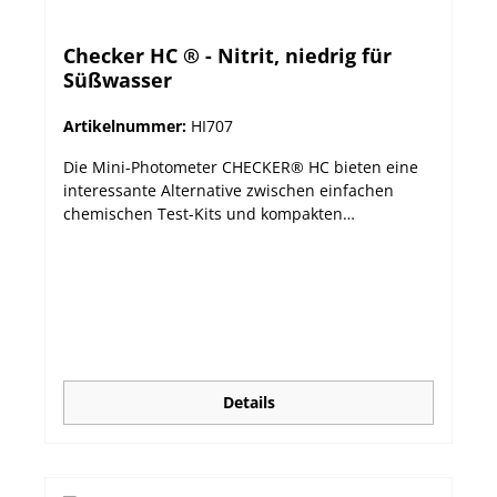
Checker HC ® - Nitrit, niedrig für
Süßwasser
Artikelnummer:
HI707
Die Mini-Photometer CHECKER® HC bieten eine
interessante Alternative zwischen einfachen
chemischen Test-Kits und kompakten
Messgeräten. Die handlichen Photometer
verbinden Präzision mit einem erschwinglichen
Preis und lassen sich durch ihr großes LCD und
nur einem Knopf sehr leicht bedienen. Die
automatische Abschaltfunktion sorgt für eine
möglichst lange Batterielebensdauer. leichtes (64
g) Gehäuse, handliche Größe sehr einfache
Bedienung über nur eine Taste schnelle und
Details
präzise Messergebnisse großes, leicht
ablesbares LCD Abschaltautomatik guter Preis
Das Modell HI707 misst Nitrit als Nitrit-Stickstoff
(NO2-N) im Bereich von 0 bis 600 ppb. Bitte