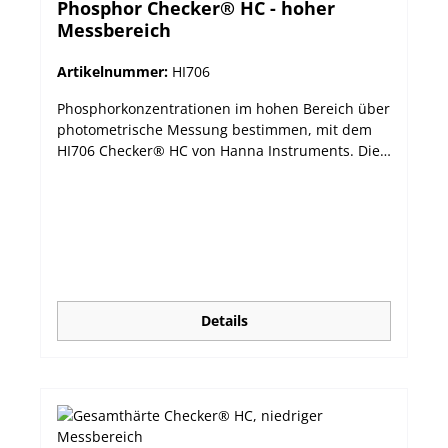
Phosphor Checker® HC - hoher
Messbereich
Artikelnummer:
HI706
Phosphorkonzentrationen im hohen Bereich über
photometrische Messung bestimmen, mit dem
HI706 Checker® HC von Hanna Instruments. Die
Mini-Photometer CHECKER® HC bieten eine
interessante Alternative zwischen einfachen
chemischen Test-Kits und kompakten
Messgeräten. Die handlichen Photometer
verbinden Präzision mit einem erschwinglichen
Preis und lassen sich durch ihr großes LCD und
nur einem Knopf sehr leicht bedienen. Die
automatische Abschaltfunktion sorgt für eine
Details
möglichst lange Batterielebensdauer. leichtes (64
g) Gehäuse, handliche Größe sehr einfache
Bedienung über nur eine Taste schnelle und
präzise Messergebnisse großes, leicht
ablesbares LCD Abschaltautomatik guter Preis
Das Modell HI706 misst Phosphor im Bereich von