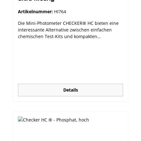
Abmessungen 86 x 61 x 37,5 mm Gewicht 64 g
Artikelnummer:
HI764
Die Mini-Photometer CHECKER® HC bieten eine
interessante Alternative zwischen einfachen
chemischen Test-Kits und kompakten
Messgeräten. Die handlichen Photometer
verbinden Präzision mit einem erschwinglichen
Preis und lassen sich durch ihr großes LCD und
nur einem Knopf sehr leicht bedienen. Die
automatische Abschaltfunktion sorgt für eine
möglichst lange Batterielebensdauer. Das
Modell HI764 misst Nitrit in Salzwasser als Nitrit-
Stickstoff (NO2-N) im Bereich von 0 bis 200 µg/L.
Details
Lesen Sie mehr zu diesem wichtigen Parameter
in unserem Blog: Nitrit im Salzwasseraquarium
bestimmen leichtes (64 g) Gehäuse, handliche
Größe sehr einfache Bedienung über nur eine
Taste schnelle und präzise Messergebnisse
großes, leicht ablesbares LCD Abschaltautomatik
guter Preis Bitte beachten Sie auch unsere