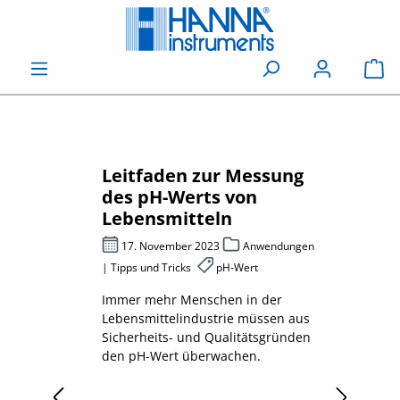
alt springen
Wa
ür
Leitfaden zur Messung
Che
 Karl-
des pH-Werts von
Sau
Lebensmitteln
pho
be
s und
17. November 2023
Anwendungen
27
nsmittel,
| Tipps und Tricks
pH-Wert
Abwas
Immer mehr Menschen in der
Mess
 muss
Lebensmittelindustrie müssen aus
Sauer
Sicherheits- und Qualitätsgründen
erklä
den pH-Wert überwachen.