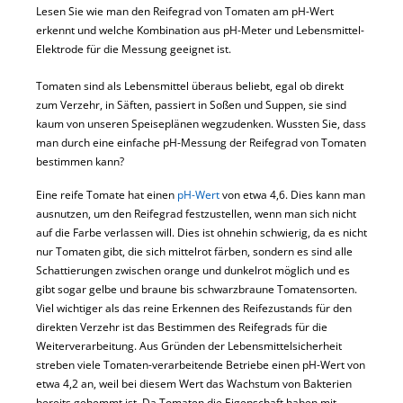
Lesen Sie wie man den Reifegrad von Tomaten am pH-Wert
erkennt und welche Kombination aus pH-Meter und Lebensmittel-
Elektrode für die Messung geeignet ist.
Tomaten sind als Lebensmittel überaus beliebt, egal ob direkt
zum Verzehr, in Säften, passiert in Soßen und Suppen, sie sind
kaum von unseren Speiseplänen wegzudenken. Wussten Sie, dass
man durch eine einfache pH-Messung der Reifegrad von Tomaten
bestimmen kann?
Eine reife Tomate hat einen
pH-Wert
von etwa 4,6. Dies kann man
ausnutzen, um den Reifegrad festzustellen, wenn man sich nicht
auf die Farbe verlassen will. Dies ist ohnehin schwierig, da es nicht
nur Tomaten gibt, die sich mittelrot färben, sondern es sind alle
Schattierungen zwischen orange und dunkelrot möglich und es
gibt sogar gelbe und braune bis schwarzbraune Tomatensorten.
Viel wichtiger als das reine Erkennen des Reifezustands für den
direkten Verzehr ist das Bestimmen des Reifegrads für die
Weiterverarbeitung. Aus Gründen der Lebensmittelsicherheit
streben viele Tomaten-verarbeitende Betriebe einen pH-Wert von
etwa 4,2 an, weil bei diesem Wert das Wachstum von Bakterien
bereits gehemmt ist. Da Tomaten die Eigenschaft haben mit