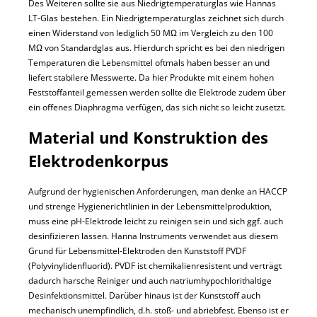
Des Weiteren sollte sie aus Niedrigtemperaturglas wie Hannas
LT-Glas bestehen. Ein Niedrigtemperaturglas zeichnet sich durch
einen Widerstand von lediglich 50 MΩ im Vergleich zu den 100
MΩ von Standardglas aus. Hierdurch spricht es bei den niedrigen
Temperaturen die Lebensmittel oftmals haben besser an und
liefert stabilere Messwerte. Da hier Produkte mit einem hohen
Feststoffanteil gemessen werden sollte die Elektrode zudem über
ein offenes Diaphragma verfügen, das sich nicht so leicht zusetzt.
Material und Konstruktion des
Elektrodenkorpus
Aufgrund der hygienischen Anforderungen, man denke an HACCP
und strenge Hygienerichtlinien in der Lebensmittelproduktion,
muss eine pH-Elektrode leicht zu reinigen sein und sich ggf. auch
desinfizieren lassen. Hanna Instruments verwendet aus diesem
Grund für Lebensmittel-Elektroden den Kunststoff PVDF
(Polyvinylidenfluorid). PVDF ist chemikalienresistent und verträgt
dadurch harsche Reiniger und auch natriumhypochlorithaltige
Desinfektionsmittel. Darüber hinaus ist der Kunststoff auch
mechanisch unempfindlich, d.h. stoß- und abriebfest. Ebenso ist er