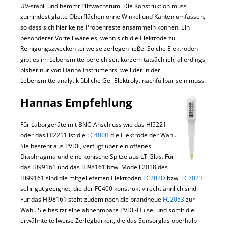
UV-stabil und hemmt Pilzwachstum. Die Konstruktion muss
zumindest glatte Oberflächen ohne Winkel und Kanten umfassen,
so dass sich hier keine Probenreste ansammeln können. Ein
besonderer Vorteil wäre es, wenn sich die Elektrode zu
Reinigungszwecken teilweise zerlegen ließe. Solche Elektroden
gibt es im Lebensmittelbereich seit kurzem tatsächlich, allerdings
bisher nur von Hanna Instruments, weil der in der
Lebensmittelanalytik übliche Gel-Elektrolyt nachfüllbar sein muss.
Hannas Empfehlung
Für Laborgeräte mit BNC-Anschluss wie das HI5221
oder das HI2211 ist die
FC400B
die Elektrode der Wahl.
Sie besteht aus PVDF, verfügt über ein offenes
Diaphragma und eine konische Spitze aus LT-Glas. Für
das HI99161 und das HI98161 bzw. Modell 2018 des
HI99161 sind die mitgelieferten Elektroden
FC202D
bzw.
FC2023
sehr gut geeignet, die der FC400 konstruktiv recht ähnlich sind.
Für das HI98161 steht zudem noch die brandneue
FC2053
zur
Wahl. Sie besitzt eine abnehmbare PVDF-Hülse, und somit die
erwähnte teilweise Zerlegbarkeit, die das Sensorglas oberhalb