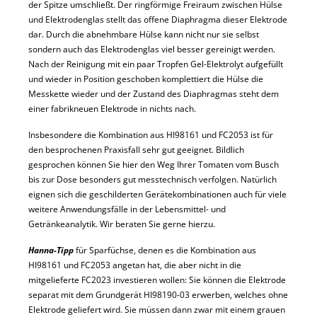
der Spitze umschließt. Der ringförmige Freiraum zwischen Hülse
und Elektrodenglas stellt das offene Diaphragma dieser Elektrode
dar. Durch die abnehmbare Hülse kann nicht nur sie selbst
sondern auch das Elektrodenglas viel besser gereinigt werden.
Nach der Reinigung mit ein paar Tropfen Gel-Elektrolyt aufgefüllt
und wieder in Position geschoben komplettiert die Hülse die
Messkette wieder und der Zustand des Diaphragmas steht dem
einer fabrikneuen Elektrode in nichts nach.
Insbesondere die Kombination aus HI98161 und FC2053 ist für
den besprochenen Praxisfall sehr gut geeignet. Bildlich
gesprochen können Sie hier den Weg Ihrer Tomaten vom Busch
bis zur Dose besonders gut messtechnisch verfolgen. Natürlich
eignen sich die geschilderten Gerätekombinationen auch für viele
weitere Anwendungsfälle in der Lebensmittel- und
Getränkeanalytik. Wir beraten Sie gerne hierzu.
Hanna-Tipp
für Sparfüchse, denen es die Kombination aus
HI98161 und FC2053 angetan hat, die aber nicht in die
mitgelieferte FC2023 investieren wollen: Sie können die Elektrode
separat mit dem Grundgerät HI98190-03 erwerben, welches ohne
Elektrode geliefert wird. Sie müssen dann zwar mit einem grauen