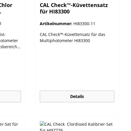
Chlor
CAL Check™-Küvettensatz
für HI83300
97771
1
Artikelnummer:
HI83300-11
st-
CAL Check™-Küvettensatz für das
hotometer
Multiphotometer HI83300
ssbereich
ierung.
eter
n Hanna
idiert
Serie
lichkeit
Validierung
ossen
Details