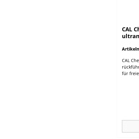
CAL Ch
ultran
für H
Artike
CAL Che
rückfüh
für frei
Validie
Instrum
regelmä
CheckTM
Die neue
automat
Kalibrie
nicht e
werden 