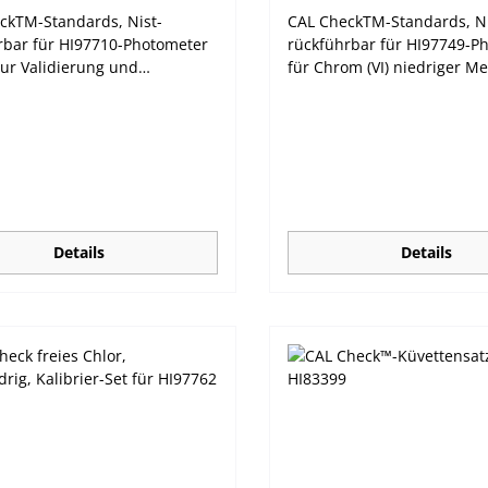
ckTM-Standards, Nist-
CAL CheckTM-Standards, Ni
rbar für HI97710-Photometer
rückführbar für HI97749-P
Zur Validierung und
für Chrom (VI) niedriger M
erung. Hanna Instruments
(LR) Zur Validierung und
ter sollten regelmäßig mit
Kalibrierung. Hanna Instr
na CAL CheckTM-Standards
Photometer sollten regelmä
t werden. Die neue HI97xxx-
den Hanna CAL CheckTM-S
etet automatisch die
validiert werden. Die neue 
eit zur Kalibrierung, falls die
Serie bietet automatisch di
ung nicht erfolgreich
Möglichkeit zur Kalibrierung
lossen werden kann.
Validierung nicht erfolgrei
Details
Details
abgeschlossen werden kan