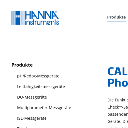
springen
Zur Hauptnavigation springen
Produkte
Produkte
CAL
pH/Redox-Messgeräte
Pho
Leitfähigkeitsmessgeräte
DO-Messgeräte
Die Funkti
Check™-Sta
Multiparameter-Messgeräte
passenden 
ISE-Messgeräte
Geräte. Di