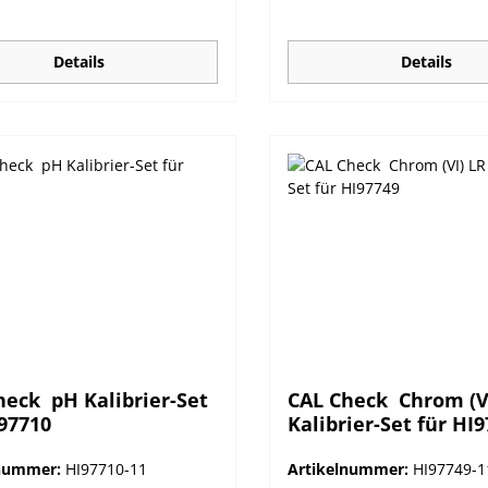
isch die Möglichkeit zur
Möglichkeit zur Kalibrierung
rung, falls die Validierung
Validierung nicht erfolgrei
rfolgreich abgeschlossen
abgeschlossen werden kan
Details
Details
kann.
eck  pH Kalibrier-Set
CAL Check  Chrom (V
I97710
Kalibrier-Set für HI
lnummer:
HI97710-11
Artikelnummer:
HI97749-1