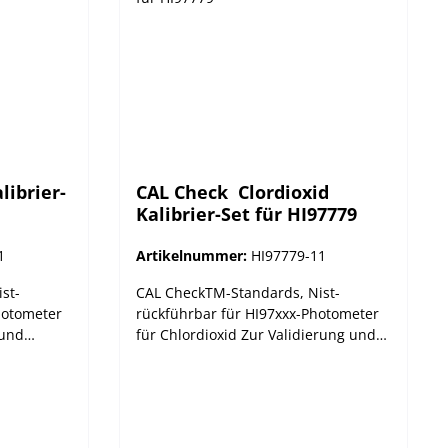
librier-
CAL Check  Clordioxid
Kalibrier-Set für HI97779
1
Artikelnummer:
HI97779-11
st-
CAL CheckTM-Standards, Nist-
hotometer
rückführbar für HI97xxx-Photometer
 und
für Chlordioxid Zur Validierung und
uments
Kalibrierung. Hanna Instruments
ßig mit
Photometer sollten regelmäßig mit
tandards
den Hanna CAL CheckTM-Standards
HI97xxx-
validiert werden. Die neue HI97xxx-
e
Serie bietet automatisch die