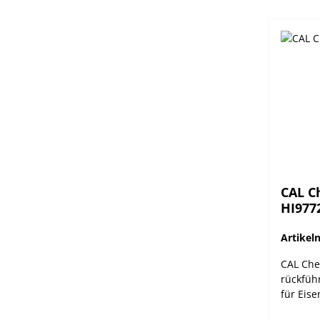
CAL C
HI977
Artike
CAL Che
rückfüh
für Eis
Validie