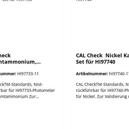
heck
CAL Check  Nickel Ka
mtammonium,
Set für HI97740
ier-Set für HI97733
lnummer:
HI97733-11
Artikelnummer:
hi97740-1
ckTM-Standards, Nist-
CAL CheckTM-Standards, Ni
rbar für HI97733-Photometer
rückführbar für HI97740-P
samtammonium Zur
für Nickel. Zur Validierung
rung und Kalibrierung. Hanna
Kalibrierung. Hanna Instr
ents Photometer sollten
Photometer sollten regelmä
ßig mit den Hanna CAL
den Hanna CAL CheckTM-S
-Standards validiert werden.
validiert werden. Die neue 
 HI97xxx-Serie bietet
Serie bietet automatisch di