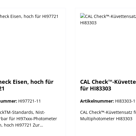
heck Eisen, hoch für
CAL Check™-Küvette
21
für HI83303
lnummer:
HI97721-11
Artikelnummer:
HI83303-1
ckTM-Standards, Nist-
CAL Check™-Küvettensatz f
rbar für HI97xxx-Photometer
Multiphotometer HI83303
en, hoch HI97721 Zur
rung und Kalibrierung. Hanna