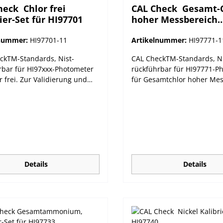
eck  Chlor frei
CAL Check  Gesamt-
ier-Set für HI97701
hoher Messbereich
Kalibrier-Set für HI
lnummer:
HI97701-11
Artikelnummer:
HI97771-1
ckTM-Standards, Nist-
CAL CheckTM-Standards, Ni
rbar für HI97xxx-Photometer
rückführbar für HI97771-P
r frei. Zur Validierung und
für Gesamtchlor hoher Me
erung. Hanna Instruments
Zur Validierung und Kalibr
ter sollten regelmäßig mit
Hanna Instruments Photom
na CAL CheckTM-Standards
sollten regelmäßig mit de
t werden. Die neue HI97xxx-
CAL CheckTM-Standards val
etet automatisch die
werden. Die neue HI97xxx-
eit zur Kalibrierung, falls die
bietet automatisch die Mög
ung nicht erfolgreich
zur Kalibrierung, falls die 
lossen werden kann.
nicht erfolgreich abgeschl
Details
Details
werden kann.