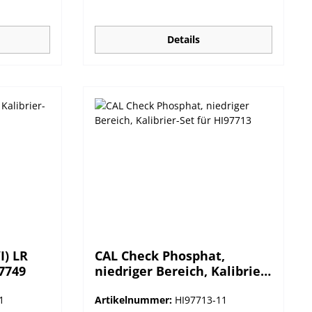
, falls die
Möglichkeit zur Kalibrierung, falls die
ch
Validierung nicht erfolgreich
n.
abgeschlossen werden kann.
Details
I) LR
CAL Check Phosphat,
97749
niedriger Bereich, Kalibrier-
Set für HI97713
1
Artikelnummer:
HI97713-11