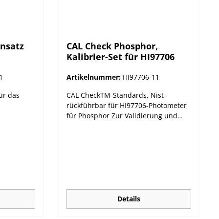
nsatz
CAL Check Phosphor,
Kalibrier-Set für HI97706
1
Artikelnummer:
HI97706-11
ür das
CAL CheckTM-Standards, Nist-
rückführbar für HI97706-Photometer
für Phosphor Zur Validierung und
Kalibrierung. Hanna Instruments
Photometer sollten regelmäßig mit
den Hanna CAL CheckTM-Standards
validiert werden. Die neue HI97xxx-
Serie bietet automatisch die
Möglichkeit zur Kalibrierung, falls die
Validierung nicht erfolgreich
abgeschlossen werden kann.
Details