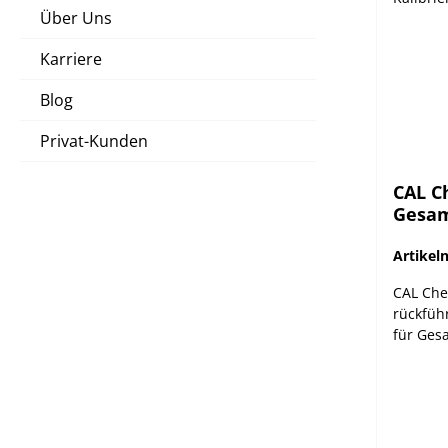
Über Uns
Karriere
Blog
Privat-Kunden
CAL C
Gesa
Kalibr
Artike
CAL Che
rückfüh
für Ge
Validie
Instrum
regelmä
CheckTM
Die neue