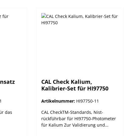
nsatz
CAL Check Kalium,
Kalibrier-Set für HI97750
1
Artikelnummer:
HI97750-11
ür das
CAL CheckTM-Standards, Nist-
rückführbar für HI97750-Photometer
für Kalium Zur Validierung und
Kalibrierung. Hanna Instruments