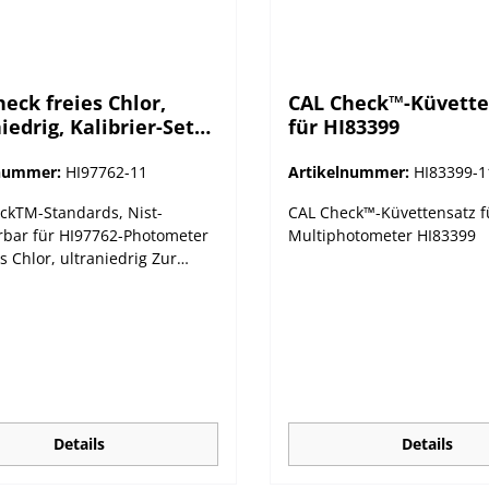
eck freies Chlor,
CAL Check™-Küvette
iedrig, Kalibrier-Set
für HI83399
I97762
lnummer:
HI97762-11
Artikelnummer:
HI83399-1
ckTM-Standards, Nist-
CAL Check™-Küvettensatz f
rbar für HI97762-Photometer
Multiphotometer HI83399
es Chlor, ultraniedrig Zur
rung und Kalibrierung. Hanna
ents Photometer sollten
ßig mit den Hanna CAL
-Standards validiert werden.
 HI97xxx-Serie bietet
isch die Möglichkeit zur
rung, falls die Validierung
rfolgreich abgeschlossen
Details
Details
kann.