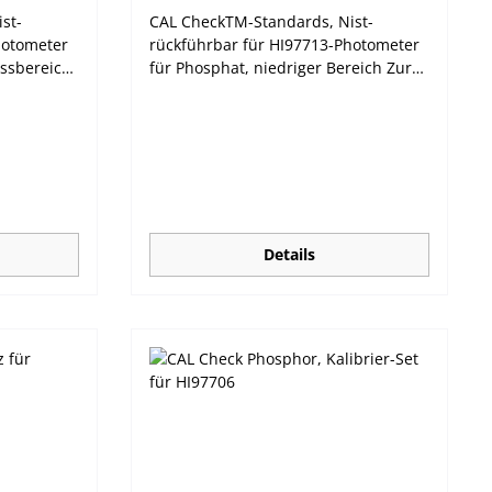
st-
CAL CheckTM-Standards, Nist-
hotometer
rückführbar für HI97713-Photometer
essbereich
für Phosphat, niedriger Bereich Zur
Validierung und Kalibrierung. Hanna
uments
Instruments Photometer sollten
ßig mit
regelmäßig mit den Hanna CAL
tandards
CheckTM-Standards validiert werden.
HI97xxx-
Die neue HI97xxx-Serie bietet
e
automatisch die Möglichkeit zur
, falls die
Kalibrierung, falls die Validierung
ch
nicht erfolgreich abgeschlossen
Details
n.
werden kann.