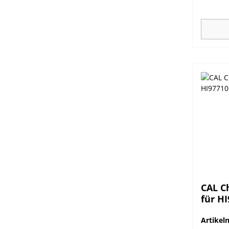
automat
Kalibrie
nicht e
werden 
CAL Ch
für H
Artike