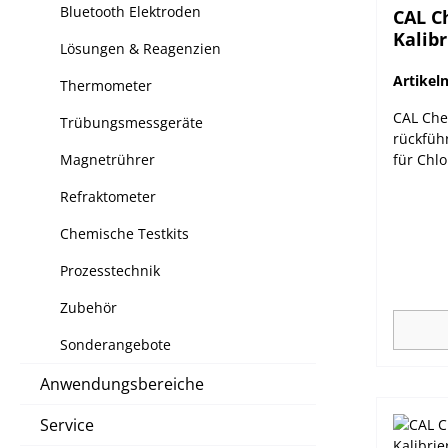
Bluetooth Elektroden
CAL Ch
Kalibr
Lösungen & Reagenzien
Artike
Thermometer
CAL Che
Trübungsmessgeräte
rückfüh
Magnetrührer
für Chlo
Kalibri
Refraktometer
Photome
den Han
Chemische Testkits
validier
Serie bi
Prozesstechnik
Möglichk
Validier
Zubehör
abgesch
Sonderangebote
Anwendungsbereiche
Service