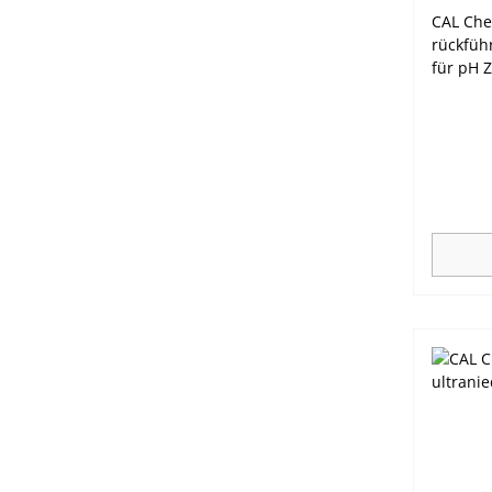
CAL Che
rückfüh
für pH 
Kalibri
Photome
den Han
validier
Serie bi
Möglichk
Validier
abgesch