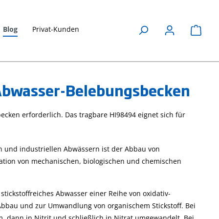
Blog
Privat-Kunden
Waren
 Abwasser-Belebungsbecken
Honigsorten
Leitfähigkeit
cken erforderlich. Das tragbare HI98494 eignet sich für
anhand ihrer
erklärt
Leitfähigkeit
27. April 2023
unterscheiden
Messparameter
n und industriellen Abwässern ist der Abbau von
Wasser, Leitfähigkeit
27. April 2023
nation von mechanischen, biologischen und chemischen
,
Anwendungen
Die Leitfähigkeit ist ei
Leitfähigkeit
wichtiger
ast
wasserchemischer
stickstoffreiches Abwasser einer Reihe von oxidativ-
Eine praktische
Parameter, erfahren
Abbau und zur Umwandlung von organischem Stickstoff. Bei
Anwendung für die
ents
Sie hier mehr über
Leitfähigkeitsmessung
 dann in Nitrit und schließlich in Nitrat umgewandelt. Bei