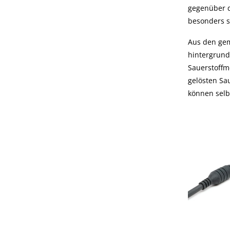
gegenüber d
besonders sc
Aus den gem
hintergrund
Sauerstoff
gelösten Sa
können selb