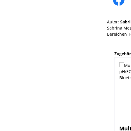
Autor:
Sabri
Sabrina Mest
Bereichen T
Produktg
Zugehör
Mul