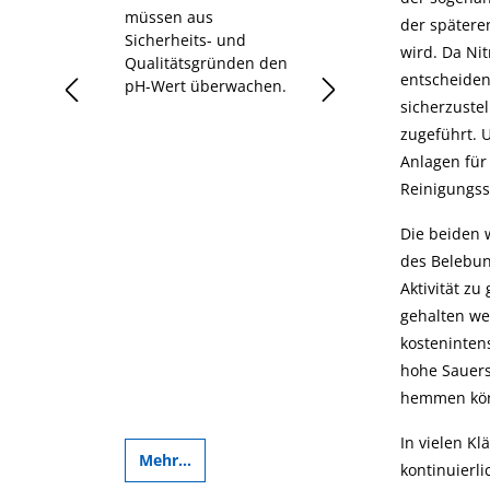
müssen aus
Sauerstoffbedarf 
der spätere
Sicherheits- und
einfach erklärt
wird. Da Ni
Qualitätsgründen den
tration
entscheiden
pH-Wert überwachen.
sicherzuste
sein.
zugeführt. U
Anlagen für
Reinigungss
Die beiden 
des Belebun
Aktivität z
gehalten we
kosteninten
hohe Sauers
hemmen kön
In vielen K
Mehr...
Mehr...
kontinuierli