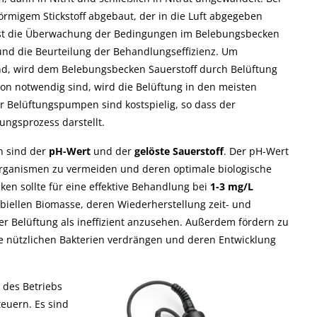
aft
Leitfähigkeit und sein
ist die hier
örmigem Stickstoff abgebaut, der in die Luft abgegeben
Messung
beschriebene
nd, ist die Überwachung der Bedingungen im Belebungsbecken
Unterscheidung von
nd die Beurteilung der Behandlungseffizienz. Um
Honigsorten
sind, wird dem Belebungsbecken Sauerstoff durch Belüftung
tion notwendig sind, wird die Belüftung in den meisten
r Belüftungspumpen sind kostspielig, so dass der
ngsprozess darstellt.
n sind der
pH-Wert
und der
gelöste Sauerstoff
. Der pH-Wert
organismen zu vermeiden und deren optimale biologische
ken sollte für eine effektive Behandlung bei
1-3 mg/L
biellen Biomasse, deren Wiederherstellung zeit- und
der Belüftung als ineffizient anzusehen. Außerdem fördern zu
 nützlichen Bakterien verdrängen und deren Entwicklung
 des Betriebs
Mehr...
Mehr...
teuern. Es sind