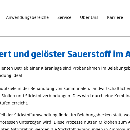
Anwendungsbereiche
Service
Über Uns
Karriere
rt und gelöster Sauerstoff im
Die CAL Check-
Die Gro Line-
izienten Betrieb einer Kläranlage sind Probenahmen im Belebungsbe
beda
Funktion für
Serie
ndung ideal
Photometer
27. April 2023
sch
richtig nutzen
Produktvorstellungen
auptziele in der Behandlung von kommunalen, landwirtschaftliche
pH-Wert, Agrar und
27. April 2023
Tipps
 Stoffen und Stickstoffverbindungen. Dies wird durch eine Kombi
Gartenbau, Leitfähigkeit
und Tricks
Photometer
tufen erreicht.
Gro Line
Nutzen Sie die CAL
Die Gro Line-Serie f
eil der Stickstoffumwandlung findet im Belebungsbecken statt, wo 
Check-Funktion, um Ihr
dedizierte Produkte
Prozessen unterzogen wird. Diese Prozesse nutzen Mikroben zum 
Photometer der
von Hanna Instrum
HI833xx-Serie, der
nten Nitrifikation werden die Stickstoffverbindungen in Ammonium,