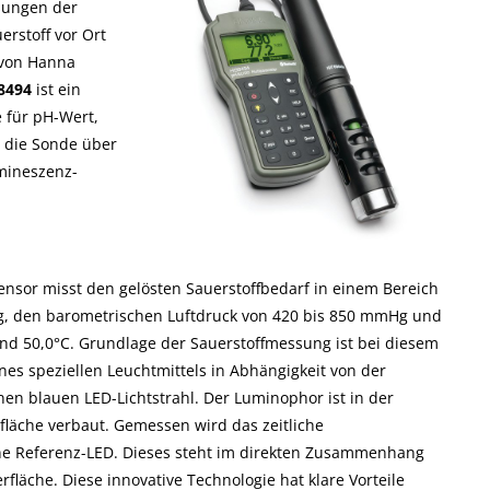
sungen der
rstoff vor Ort
von Hanna
8494
ist ein
 für pH-Wert,
t die Sonde über
mineszenz-
Sensor misst den gelösten Sauerstoffbedarf in einem Bereich
ung, den barometrischen Luftdruck von 420 bis 850 mmHg und
nd 50,0°C. Grundlage der Sauerstoffmessung ist bei diesem
es speziellen Leuchtmittels in Abhängigkeit von der
en blauen LED-Lichtstrahl. Der Luminophor ist in der
läche verbaut. Gemessen wird das zeitliche
ne Referenz-LED. Dieses steht im direkten Zusammenhang
fläche. Diese innovative Technologie hat klare Vorteile