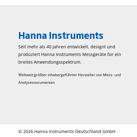
Sauer
barom
Salzge
Messu
Param
Hanna Instruments
kontr
hinte
anzei
Seit mehr als 40 Jahren entwickelt, designt und
Mess
produziert Hanna Instruments Mess­geräte für ein
Temp
breites Anwendungs­spektrum.
autom
Messu
Weltweit größter inhabergeführter Hersteller von Mess- und
Sauer
Analyseinstrumenten
barom
Salzge
Bluet
Techn
die d
auf e
Hanna
könne
©
2026 Hanna Instruments Deutschland GmbH
verse