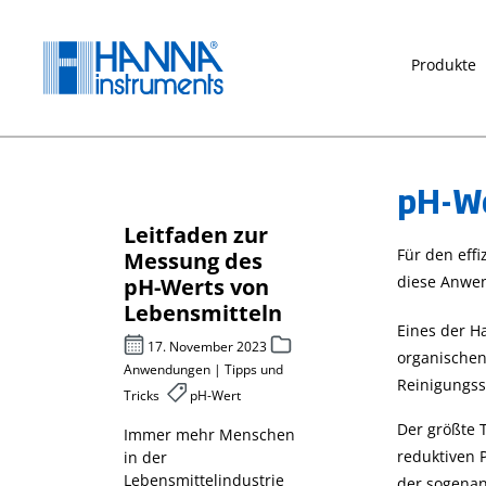
springen
Zur Hauptnavigation springen
Produkte
pH-We
Leitfaden zur
Chemischer
Für den eff
für
Messung des
Sauerstoff
diese Anwe
pH-Werts von
rf CSB –
sche
Lebensmitteln
photometri
Eines der H
er-
bestimmt
17. November 2023
organischen
Anwendungen | Tipps und
27. April 2023
Reinigungss
Tricks
pH-Wert
 2022
Messparameter
Abwasser
Der größte T
Immer mehr Menschen
reduktiven 
in der
Messparameter
metik,
Lebensmittelindustrie
der sogenan
chemischer