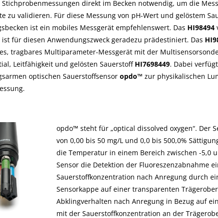
 Stichprobenmessungen direkt im Becken notwendig, um die Mes
te zu validieren. Für diese Messung von pH-Wert und gelöstem Saue
sbecken ist ein mobiles Messgerät empfehlenswert. Das
HI98494
 ist für diesen Anwendungszweck geradezu prädestiniert. Das
HI9
es, tragbares Multiparameter-Messgerät mit der Multisensorsonde
al, Leitfähigkeit und gelösten Sauerstoff
HI7698449
. Dabei verfüg
sarmen optischen Sauerstoffsensor
opdo™
zur physikalischen Lu
essung.
opdo™ steht für „optical dissolved oxygen“. Der 
von 0,00 bis 50 mg/L und 0,0 bis 500,0% Sättig
die Temperatur in einem Bereich zwischen -5,0 u
Sensor die Detektion der Fluoreszenzabnahme ein
Sauerstoffkonzentration nach Anregung durch ein
Sensorkappe auf einer transparenten Trägeroberf
Abklingverhalten nach Anregung in Bezug auf ei
mit der Sauerstoffkonzentration an der Trägerober