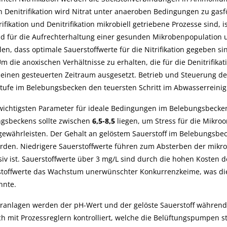
für die Agrarwirtsch
HI96xxx-Serie und
(CSB)
n Denitrifikation wird Nitrat unter anaeroben Bedingungen zu gasf
zusammen
Checker HC zu
trifikation und Denitrifikation mikrobiell getriebene Prozesse si
validieren und
d für die Aufrechterhaltung einer gesunden Mikrobenpopulation u
kalibrieren.
llen, dass optimale Sauerstoffwerte für die Nitrifikation gegeben 
m die anoxischen Verhältnisse zu erhalten, die für die Denitrifika
 einen gesteuerten Zeitraum ausgesetzt. Betrieb und Steuerung de
tufe im Belebungsbecken den teuersten Schritt im Abwasserreinigu
wichtigsten Parameter für ideale Bedingungen im Belebungsbecke
gsbeckens sollte zwischen
6,5-8,5
liegen, um Stress für die Mikro
u gewährleisten. Der Gehalt an gelöstem Sauerstoff im Belebungsbec
rden. Niedrigere Sauerstoffwerte führen zum Absterben der mikro
siv ist. Sauerstoffwerte über 3 mg/L sind durch die hohen Kosten 
toffwerte das Wachstum unerwünschter Konkurrenzkeime, was die
nte.
läranlagen werden der pH-Wert und der gelöste Sauerstoff während
Mehr...
Mehr...
ch mit Prozessreglern kontrolliert, welche die Belüftungspumpen s