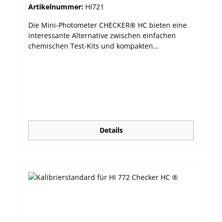
Artikelnummer:
HI721
Die Mini-Photometer CHECKER® HC bieten eine
interessante Alternative zwischen einfachen
chemischen Test-Kits und kompakten
Messgeräten. Die handlichen Photometer
verbinden Präzision mit einem erschwinglichen
Preis und lassen sich durch ihr großes LCD und
nur einem Knopf sehr leicht bedienen. Die
automatische Abschaltfunktion sorgt für eine
möglichst lange Batterielebensdauer. leichtes (64
g) Gehäuse, handliche Größe sehr einfache
Bedienung über nur eine Taste schnelle und
Details
präzise Messergebnisse großes, leicht
ablesbares LCD Abschaltautomatik guter Preis
Das Modell HI721 misst Eisen im Bereich von 0,00
bis 5,00 mg/L. Lieferumfang: Gerät inkl. 2
Messküvetten mit Deckel, Reagenzien für 6 Tests,
Batterie und Bedienungsanleitung. HI721-11 -
CAL Check™-Standards und Reagenzien für Eisen
sind separat zu bestellen, Sie finden sie