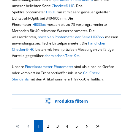
unserer beliebten Serie
Checker® HC
. Das
Spektralphotometer
HI801
misst mit sehr genauer geteilter
Lichtstrahl-Optik bei 340-900 nm. Die
Photometer
HI833xx
messen bis zu 73 vorprogrammierte
Methoden für 40 relevante Wasserparameter. Die
wasserdichten,
portablen Photometer der Serie HI97xxx
messen
anwendungsspezifische Einzelparameter. Die
handlichen
Checker® HC
bieten mit ihren präzisen Messungen vielfältige
Vorteile gegenüber
chemischen Test-Kits.
Unsere
Einzelparameter-Photometer
sind als einzelne Geräte
oder komplett im Transportkoffer inklusive
Cal Check
Standards
mit den Artikelnummern HI97xxx
C
erhältlich.
Produkte filtern
Seite
Seite
Seite
Seite
Seite
1
2
3
4
5