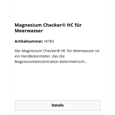
Magnesium Checker® HC für
Meerwasser
Artikelnummer:
HI783
Der Magnesium Checker® HC für Meerwasser ist
ein Handkolorimeter, das die
Magnesiumkonzentration kolorimetrisch
bestimmt. Der Magnesium-Checker wurde
speziell für die Messung in einem
Meerwasseraquarium entwickelt und nutzt
hierfür das Beer-Lambert-Prinzip zur
kolorimetrischen Bestimmung der
Magnesiumkonzentration. Der Bereich von 1000
bis 1800 ppm Magnesium eignet sich für
Riffaquarien, die mit Fischen oder mit Fischen
Details
und Korallen besetzt sind. Magnesium ist das