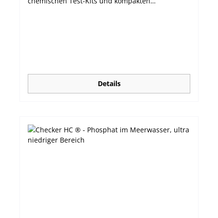
chemischen Test-Kits und kompakten
Messgeräten. Die handlichen Photometer
verbinden Präzision mit einem erschwinglichen
Preis und lassen sich durch ihr großes LCD und
nur einem Knopf sehr leicht bedienen. Die
automatische Abschaltfunktion sorgt für eine
möglichst lange Batterielebensdauer. Das
Modell HI772 misst Alkalität im
Meerwasseraquarium in Kalziumhärte (dKH) im
Details
ultraniedrigen Bereich von 0,0 bis 20,0 dKH.
Lesen Sie mehr zu diesem wichtigen Parameter
im Salzwasseraquarium in unserem
Blog: Alkalität im Salzwasser-/Riffaquarium
messen leichtes (64 g) Gehäuse, handliche Größe
sehr einfache Bedienung über nur eine Taste
schnelle und präzise Messergebnisse großes,
leicht ablesbares LCD Abschaltautomatik
ausgezeichnetes Preis-/Leistungsverhältnis
Lieferumfang: Gerät inkl. 2 Messküvetten mit
Deckel, Reagenzien für 25 Tests, Spritze mit
Spitze, Batterie und Bedienungsanleitung. Im
geöffneten Zustand hat das Flüssigreagenz