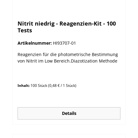
mg/L ±5% der Anzeige Methode Aminosäure
Methode Lichtquelle LED @ 525 nm LED @ 525
nm Silizium-Photozelle Batterie 1 x 1,5 V AAA
Nitrit niedrig - Reagenzien-Kit - 100
Abschaltautomatik Abschaltung nach 10 Minuten
Tests
bei Inaktivität Abmessungen 86 x 61 x 37,5 mm
Gewicht 64 g
Artikelnummer:
HI93707-01
Reagenzien für die photometrische Bestimmung
von Nitrit im Low Bereich.Diazotization Methode
Inhalt:
100 Stück
(0,48 € / 1 Stück)
Details