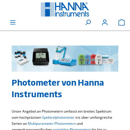
alt springen
Wa
Photometer von Hanna
Instruments
Unser Angebot an Photometern umfasst ein breites Spektrum
vom hochpräzisen
Spektralphotometer
iris über umfangreiche
Serien an
Multiparameter-Photometern
und
anwendungsspezifischen
portablen Photometern
bis hin zu