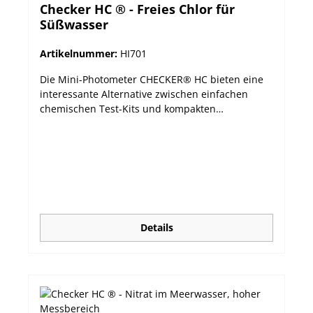
Checker HC ® - Freies Chlor für
Süßwasser
Artikelnummer:
HI701
Die Mini-Photometer CHECKER® HC bieten eine
interessante Alternative zwischen einfachen
chemischen Test-Kits und kompakten
Messgeräten. Die handlichen Photometer
verbinden Präzision mit einem erschwinglichen
Preis und lassen sich durch ihr großes LCD und
nur einem Knopf sehr leicht bedienen. Die
automatische Abschaltfunktion sorgt für eine
möglichst lange Batterielebensdauer. leichtes (64
g) Gehäuse, handliche Größe sehr einfache
Bedienung über nur eine Taste schnelle und
Details
präzise Messergebnisse großes, leicht
ablesbares LCD Abschaltautomatik guter Preis
Das Modell HI701 misst freies Chlor im Bereich
von 0,00 bis 2,50 mg/L. Lieferumfang: Gerät inkl.
2 Messküvetten mit Deckel, Reagenzien für 6