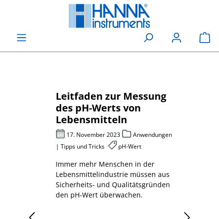
alt springen
Wa
ür
Leitfaden zur Messung
Che
 Karl-
des pH-Werts von
Sau
Lebensmitteln
pho
be
s und
17. November 2023
Anwendungen
27
nsmittel,
| Tipps und Tricks
pH-Wert
Abwas
Immer mehr Menschen in der
Mess
 muss
Lebensmittelindustrie müssen aus
Sauer
Sicherheits- und Qualitätsgründen
erklä
den pH-Wert überwachen.