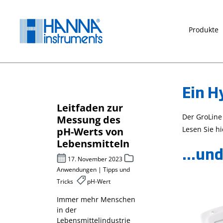
springen
Zur Hauptnavigation springen
Produkte
Ein H
Leitfaden zur
Chemischer
Der GroLine
für
Messung des
Sauerstoff
Lesen Sie h
pH-Werts von
rf CSB –
sche
Lebensmitteln
photometri
...un
er-
bestimmt
17. November 2023
Anwendungen | Tipps und
27. April 2023
Tricks
pH-Wert
 2022
Messparameter
Abwasser
Immer mehr Menschen
in der
Messparameter
metik,
Lebensmittelindustrie
chemischer