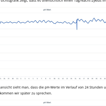
ichtsgrafik zeigt, dass es offensichtlich einen Tag/Nacht-Zyklus i
ilansicht sieht man, dass die pH-Werte im Verlauf von 24 Stunden 
kommen wir später zu sprechen.