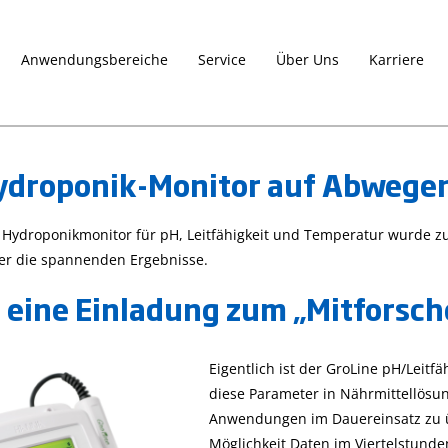
Anwendungsbereiche
Service
Über Uns
Karriere
ydroponik-Monitor auf Abwege
Die CAL Check-
Die Gro Line-
 Hydroponikmonitor für pH, Leitfähigkeit und Temperatur wurde 
beda
Funktion für
Serie
ier die spannenden Ergebnisse.
Photometer
27. April 2023
sch
richtig nutzen
Produktvorstellungen
d eine Einladung zum „Mitforsc
pH-Wert, Agrar und
27. April 2023
Tipps
Gartenbau, Leitfähigkeit
und Tricks
Photometer
Gro Line
Eigentlich ist der GroLine pH/Leit
Nutzen Sie die CAL
diese Parameter in Nährmittellös
Die Gro Line-Serie f
Check-Funktion, um Ihr
dedizierte Produkte
Anwendungen im Dauereinsatz zu üb
Photometer der
von Hanna Instrum
HI833xx-Serie, der
Möglichkeit Daten im Viertelstund