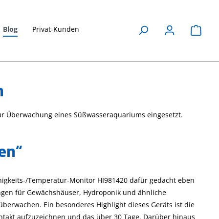
Blog
Privat-Kunden
Waren
n
Honigsorten
Leitfähigkeit
zur Überwachung eines Süßwasseraquariums eingesetzt.
anhand ihrer
erklärt
Leitfähigkeit
27. April 2023
unterscheiden
Messparameter
hen“
Wasser, Leitfähigkeit
27. April 2023
,
Anwendungen
Die Leitfähigkeit ist ei
Leitfähigkeit
fähigkeits-/Temperatur-Monitor HI981420 dafür gedacht eben
wichtiger
ungen für Gewächshäuser, Hydroponik und ähnliche
ast
wasserchemischer
Eine praktische
Parameter, erfahren
erwachen. Ein besonderes Highlight dieses Geräts ist die
Anwendung für die
ents
Sie hier mehr über
Leitfähigkeitsmessung
entakt aufzuzeichnen und das über 30 Tage. Darüber hinaus