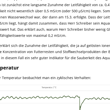
 ist zunächst eine langsame Zunahme der Leitfähigkeit von ca. 0,
igkeit nicht wesentlich über 0,5 mS/cm (oder 500 µS/cm) liegen. So
 einen Wasserwechsel war, der dann am 15.3. erfolgte. Dass der Le
S/cm liegt, hängt damit zusammen, dass Herr Schreiber sein Aquar
tswert hat. Das erklärt auch, warum Herr Schreiber bisher wenig Gl
tfähigkeitswerte von maximal 0,2 mS/cm.
rklärt sich die Zunahme der Leitfähigkeit, die ja auf gelösten Ione
Konzentration von Futterresten und Stoffwechselprodukten der Be
t in diesem Fall ein sehr guter Indikator für die Sauberkeit des Aq
peratur
r Temperatur beobachtet man ein zyklisches Verhalten: