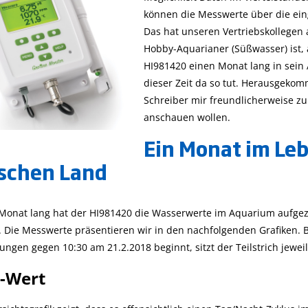
für die Agrarwirtsch
HI96xxx-Serie und
(CSB)
können die Messwerte über die ein
zusammen
Checker HC zu
Das hat unseren Vertriebskollegen 
validieren und
Hobby-Aquarianer (Süßwasser) ist,
kalibrieren.
HI981420 einen Monat lang in sein
dieser Zeit da so tut. Herausgekom
Schreiber mir freundlicherweise zu
anschauen wollen.
Ein Monat im Le
schen Land
Monat lang hat der HI981420 die Wasserwerte im Aquarium aufge
 Die Messwerte präsentieren wir in den nachfolgenden Grafiken. Bei
ngen gegen 10:30 am 21.2.2018 beginnt, sitzt der Teilstrich jeweils
-Wert
Mehr...
Mehr...