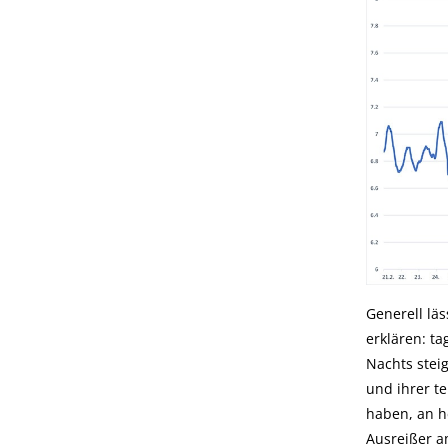
Generell lä
erklären: t
Nachts stei
und ihrer te
haben, an h
Ausreißer a