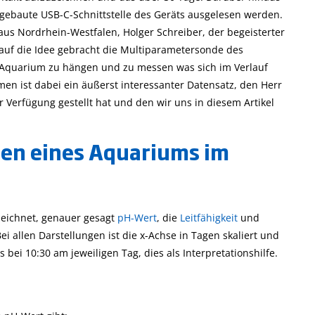
aft
Leitfähigkeit und sein
ist die hier
gebaute USB-C-Schnittstelle des Geräts ausgelesen werden.
Messung
beschriebene
aus Nordrhein-Westfalen, Holger Schreiber, der begeisterter
Unterscheidung von
 auf die Idee gebracht die Multiparametersonde des
Honigsorten
 Aquarium zu hängen und zu messen was sich im Verlauf
men ist dabei ein äußerst interessanter Datensatz, den Herr
r Verfügung gestellt hat und den wir uns in diesem Artikel
ben eines Aquariums im
zeichnet, genauer gesagt
pH-Wert
, die
Leitfähigkeit
und
 allen Darstellungen ist die x-Achse in Tagen skaliert und
 bei 10:30 am jeweiligen Tag, dies als Interpretationshilfe.
Mehr...
Mehr...