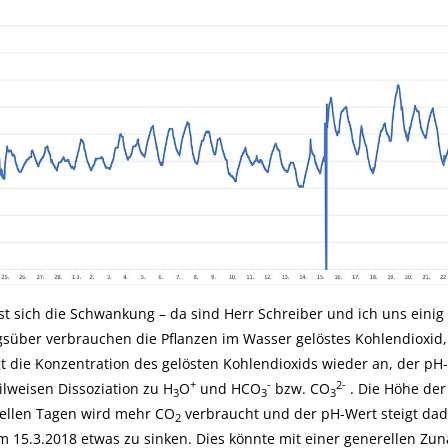
sst sich die Schwankung – da sind Herr Schreiber und ich uns ein
agsüber verbrauchen die Pflanzen im Wasser gelöstes Kohlendioxid,
gt die Konzentration des gelösten Kohlendioxids wieder an, der pH
+
-
2-
ilweisen Dissoziation zu H
O
und HCO
bzw. CO
. Die Höhe der
3
3
3
ellen Tagen wird mehr CO
verbraucht und der pH-Wert steigt dadu
2
m 15.3.2018 etwas zu sinken. Dies könnte mit einer generellen Zu