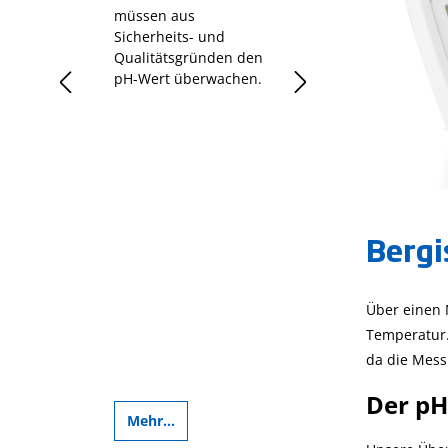
müssen aus
Sauerstoffbedarf 
Sicherheits- und
einfach erklärt
Qualitätsgründen den
tration
pH-Wert überwachen.
sein.
Bergi
Über einen 
Temperatur.
da die Messu
Der pH
Mehr...
Mehr...