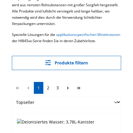
wird aus reinsten Rohsubstanzen mit großer Sorgfalt hergestellt.
Alle Produkte sind luftdicht versiegelt und lange haltbar, wo
notwendig wird dies durch die Verwendung lichtdichter
Verpackungen unterstützt.
Spezielle Lösungen für die
applikationsspezifischen Minititratoren
der HI845xx-Serie finden Sie in deren Zubehörliste.
Produkte filtern
Seite
Seite
Seite
1
2
3