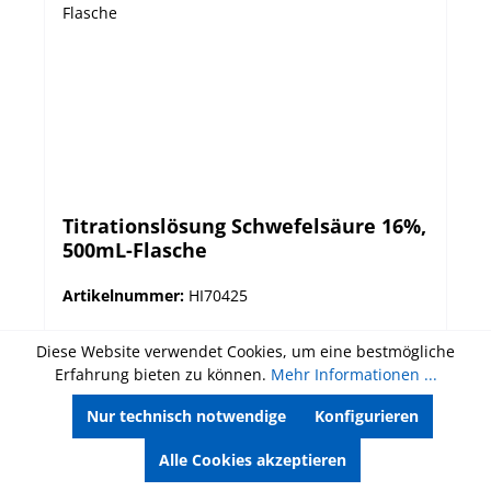
Titrationslösung Schwefelsäure 16%,
500mL-Flasche
Artikelnummer:
HI70425
Titrationslösung für die Säure-Base-Titration
Diese Website verwendet Cookies, um eine bestmögliche
Kunststoffflasche mit 500 mL Zusammensetzung:
Erfahrung bieten zu können.
Mehr Informationen ...
Schwefelsäure 16%
Nur technisch notwendige
Konfigurieren
Alle Cookies akzeptieren
Inhalt:
500 Milliliter
(4,80 € / 100 Milliliter)