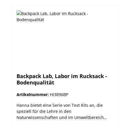
50.0 mg/L / 0-100 mg/L (ppm) Härte: 0.0-30.0 mg/L
(ppm) / 0-300 mg/L (ppm) Gelöster Sauerstoff: 0.0-
10.0 mg/L (ppm) pH: 0.0-14.0 pH Methode
Titration / Titration / Titration / Titration
/ Titration / Elektronischer Tester
Backpack Lab, Labor im Rucksack -
Bodenqualität
Artikelnummer:
HI3896BP
Hanna bietet eine Serie von Test Kits an, die
speziell für die Lehre in den
Naturwissenschaften und im Umweltbereich
entwickelt wurden. In einem praktischen
Rucksack organsiert finden Sie hier viele