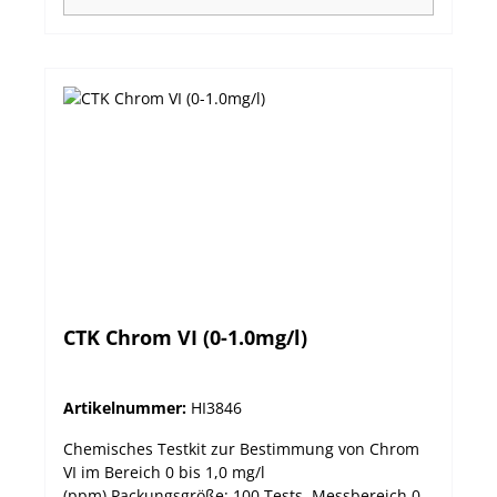
Kalium schützt vor Krankheiten und
Ungezieferbefall. Bonsai und Raumpflanzen Für
Topfpflanzen und Bonsais ist die Auswahl des
Erdgemisches, dessen pH-Wert und Anteil der
anderen Elemente besonders bedeutend. Wann
sollten Sie testen? Tests sollten vor jedem
Aussäen, Umpflanzen und jeder Düngung
durchgeführt werden. Auch bei einer Erde- oder
Kompostzufuhr wäre eine vorab Kontrolle von
Vorteil. Packungsgröße: 25/25/25/25
TestsLieferumfang: 75 Pulver-Reagenzien (je 25
Stück N, P & K); 100mL HI3896 pH-Farbindikator,
120mL Bodenaufschlusslösung, Löffel, Messkarte,
4 Farbskalen, 5 Testbehälter (Messküvetten mit
CTK Chrom VI (0-1.0mg/l)
farbigen Verschlussstopfen), Küvettenhalter, 3
Pipetten, Reinigungsbürste für Messküvetten,
Bedienungsanleitung Technische Daten:
Artikelnummer:
HI3846
Chemisches Testkit zur Bestimmung von Chrom
VI im Bereich 0 bis 1,0 mg/l
(ppm).Packungsgröße: 100 Tests Messbereich 0