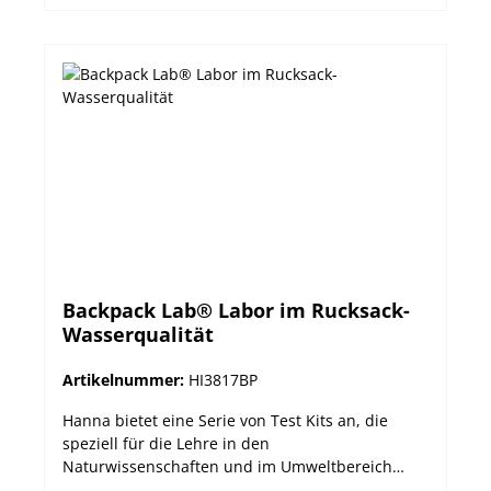
0,0 bis 20,0 mg/l; 0 bis 200 mg/l Auflösung
Alkalinität: 1 mg/l; 3 mg/lChlorid: 1 mg/l; 10
mg/lHärte: 0,3 mg/l; 3 mg/lEisen: 1 mg/lpH: 0,1
pHSulfit : 0,2 mg/; 2 mg/l Methode Alkalinität:
Phenolphtalein / BromphenolblauChlorid :
QuecksilbernitratHärte: EDTAEisen:
PhenanthrolinpH: ---Sulfit: Iodometrisch
Backpack Lab® Labor im Rucksack-
Wasserqualität
Artikelnummer:
HI3817BP
Hanna bietet eine Serie von Test Kits an, die
speziell für die Lehre in den
Naturwissenschaften und im Umweltbereich
entwickelt wurden. In einem praktischen