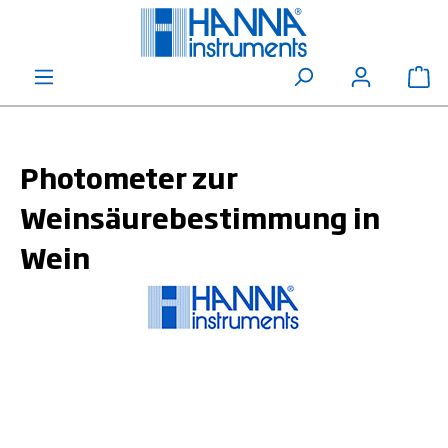
alt springen
Wa
Photometer zur
Weinsäurebestimmung in
Wein
Bildergalerie überspringen