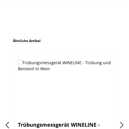
Produktgalerie überspringen
Ähnliche Artikel
Trübungsmessgerät WINELINE -