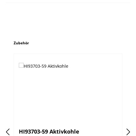
Produktgalerie überspringen
Zubehör
HI93703-59 Aktivkohle