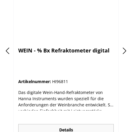
WEIN - % Bx Refraktometer digital
Artikelnummer:
HI96811
Das digitale Wein-Hand-Refraktometer von
Hanna Instruments wurden speziell für die
Anforderungen der Weinbranche entwickelt. Sie
verbinden Einfachheit mit Leistungsstärke.
Basierend auf dem Prinzip der refraktiven
Indexmessung bestimmen sie einfach und
schnell den Zuckergehalt von Trauben und
Details