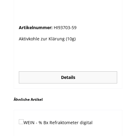
Artikelnummer:
HI93703-59
Aktivkohle zur Klärung (10g)
Details
Produktgalerie überspringen
Ähnliche Artikel