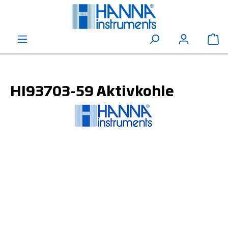
alt springen
Wa
HI93703-59 Aktivkohle
Bildergalerie überspringen