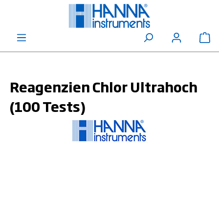
alt springen
Wa
Reagenzien Chlor Ultrahoch
(100 Tests)
Bildergalerie überspringen