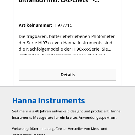
Standards im Koffer
Artikelnummer:
HI97771C
Die tragbaren, batteriebetriebenen Photometer
der Serie HI97xxx von Hanna Instruments sind
die Nachfolgemodelle der HI96xxx-Serie. Sie
verbinden Zuverlässigkeit, Genauigkeit mit
einfacher Bedienung. Die dedizierten
Photometer sind für viele unterschiedliche
Einzelparameter oder für eine Auswahl
Details
verwandter Parameter verfügbar. Die neue
Serie hat ein fortschrittliches optisches System,
das eine Leuchtdiode (LED) und einen
Hanna Instruments
Schmalband-Interferenzfilter verwendet, der
genaue und wiederholbare Messungen
Seit mehr als 40 Jahren entwickelt, designt und produziert Hanna
ermöglicht. Das optische System ist gegen
Instruments Mess­geräte für ein breites Anwendungs­spektrum.
Staub, Schmutz und Wasser von außen
abgedichtet. Das Messgerät ist so konzipiert,
Weltweit größter inhabergeführter Hersteller von Mess- und
dass sichergestellt ist, dass die Küvetten jedes