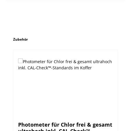
Produktgalerie überspringen
Zubehör
Photometer für Chlor frei & gesamt
ultrahoch inkl. CAL-Check™-