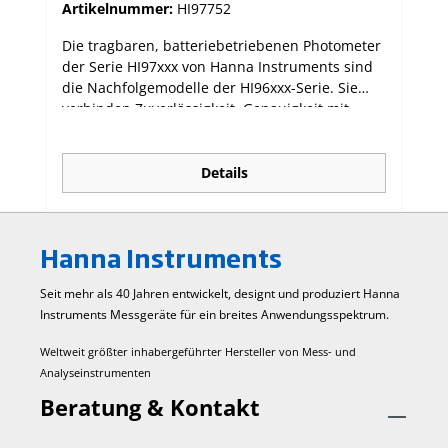
Artikelnummer:
HI97752
Die tragbaren, batteriebetriebenen Photometer
der Serie HI97xxx von Hanna Instruments sind
die Nachfolgemodelle der HI96xxx-Serie. Sie
verbinden Zuverlässigkeit, Genauigkeit mit
einfacher Bedienung. Die dedizierten
Photometer sind für viele unterschiedliche
Einzelparameter oder für eine Auswahl
Details
verwandter Parameter verfügbar. Die neue
Serie hat ein fortschrittliches optisches System,
das eine Leuchtdiode (LED) und einen
Hanna Instruments
Schmalband-Interferenzfilter verwendet, der
genaue und wiederholbare Messungen
Seit mehr als 40 Jahren entwickelt, designt und produziert Hanna
ermöglicht. Das optische System ist gegen
Instruments Mess­geräte für ein breites Anwendungs­spektrum.
Staub, Schmutz und Wasser von außen
abgedichtet. Das Messgerät ist so konzipiert,
Weltweit größter inhabergeführter Hersteller von Mess- und
dass sichergestellt ist, dass die Küvetten jedes
Analyseinstrumenten
Mal an derselben Position in den Halter
eingesetzt werden. HI97752 Photometer für die
Beratung & Kontakt
Bestimmung der Parameter: Calcium
hoch und Magnesium hoch.