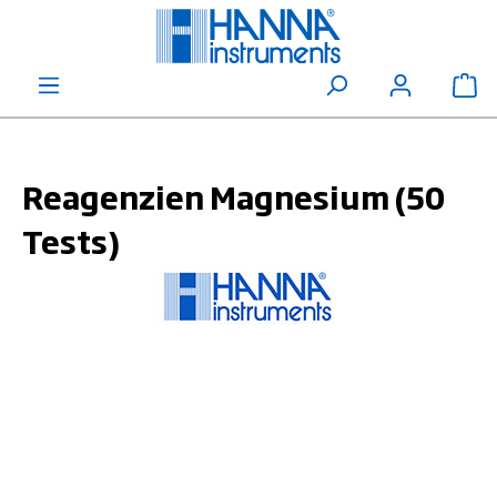
alt springen
Wa
Reagenzien Magnesium (50
Tests)
Bildergalerie überspringen