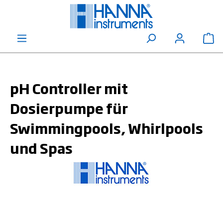
alt springen
Wa
pH Controller mit
Dosierpumpe für
Swimmingpools, Whirlpools
und Spas
Bildergalerie überspringen