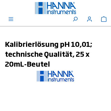
alt springen
Wa
Kalibrierlösung pH 10,01;
technische Qualität, 25 x
20mL-Beutel
Bildergalerie überspringen