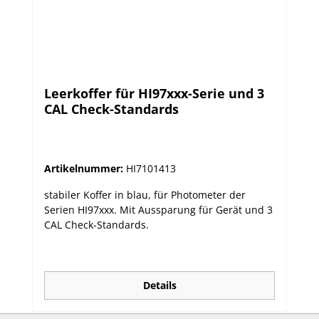
Phosphate sind in einer Reihe von Produkten
des täglichen Bedarfs vorhanden. So verstärken
Phosphate den Geschmack und die Säure von
Cola und werden als pH-Puffer in
Frostschutzmitteln oder als Frischhaltemittel,
die das Braunwerden von Pommes Frites
Leerkoffer für HI97xxx-Serie und 3
verzögern, verwendet. Historisch wurden
CAL Check-Standards
Phosphate auch in großen Mengen in Wasch-
und Reinigungsmitteln eingesetzt aufgrund
ihrer Eigenschaften Wasser weich zu machen
und Verschmutzungen durch Erde zu lösen.
Artikelnummer:
HI7101413
Phosphate sind für das Wachstum und die
Entwicklung von Pflanzenwurzeln von großer
stabiler Koffer in blau, für Photometer der
Bedeutung und daher einer der verbreitetsten
Serien HI97xxx. Mit Aussparung für Gerät und 3
Dünger in der Landwirtschaft. Hohe
CAL Check-Standards.
Konzentrationen in landwirtschaftlichem
Abflusswasser können jedoch
Umweltverschmutzung verursachen, da sie der
primäre Grund für Eutrophierung sind. Daher
Details
wird die Abgabemenge in Gewässer reguliert.
Phosphat ist allgemein ein üblicher Zusatz zu