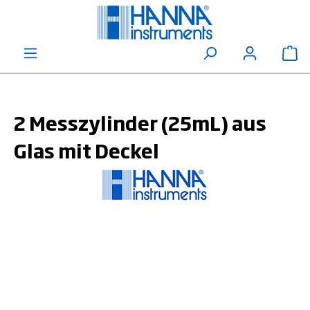
alt springen
Wa
2 Messzylinder (25mL) aus
Glas mit Deckel
Bildergalerie überspringen