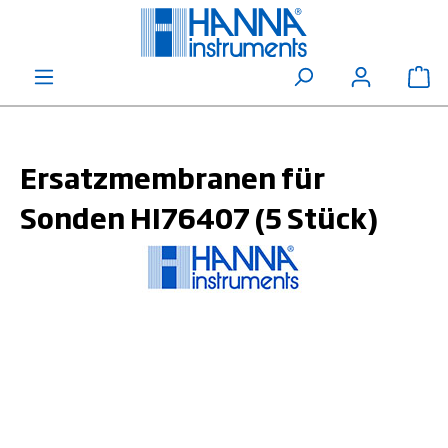
alt springen
Wa
Ersatzmembranen für
Sonden HI76407 (5 Stück)
Bildergalerie überspringen