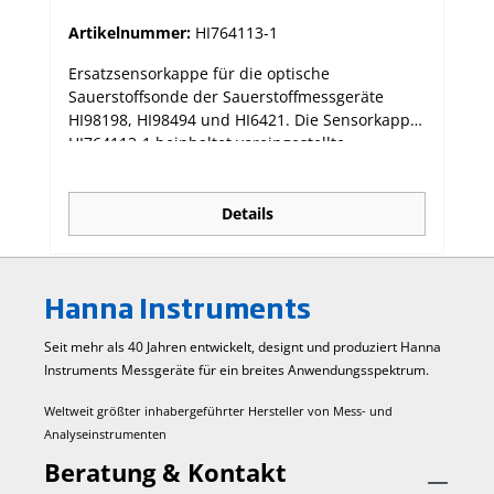
Artikelnummer:
HI764113-1
Ersatzsensorkappe für die optische
Sauerstoffsonde der Sauerstoffmessgeräte
HI98198, HI98494 und HI6421. Die Sensorkappe
HI764113-1 beinhaltet voreingestellte
Kalibrierkoeffizienten, die automatisch an die
Sonde weitergeleitet werden. Die Daten sind in
einem RFID-Chip gespeichert. Wird die Smart
Details
Cap mit einer anderen Sonde verwendet,
bleiben die Kalibrierdaten erhalten. • Die Smart
Cap sollte mindestens ein Mal im Jahr
Hanna Instruments
ausgetauscht werden. • Das Installationsdatum
einer Smart Cap wird in den
Seit mehr als 40 Jahren entwickelt, designt und produziert Hanna
Sondeninformationen gespeichert.
Instruments Mess­geräte für ein breites Anwendungs­spektrum.
Weltweit größter inhabergeführter Hersteller von Mess- und
Analyseinstrumenten
Beratung & Kontakt