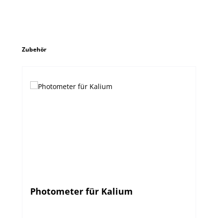
Produktgalerie überspringen
Zubehör
Photometer für Kalium