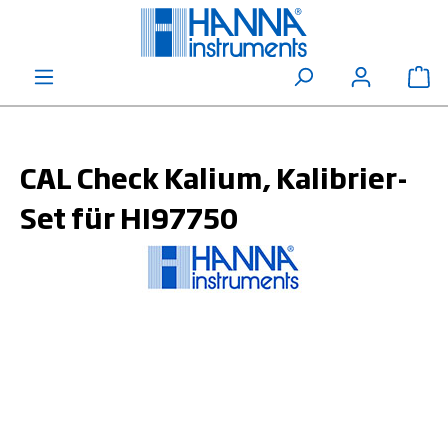
alt springen
Wa
CAL Check Kalium, Kalibrier-
Set für HI97750
Bildergalerie überspringen