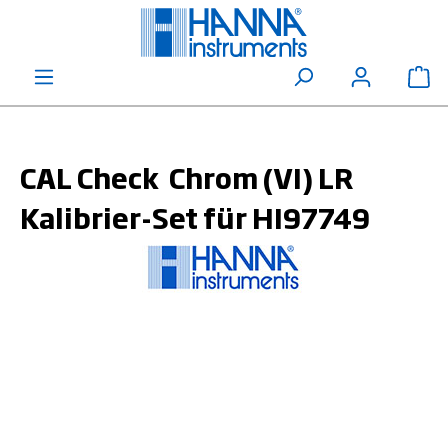
alt springen
Wa
CAL Check  Chrom (VI) LR
Kalibrier-Set für HI97749
Bildergalerie überspringen