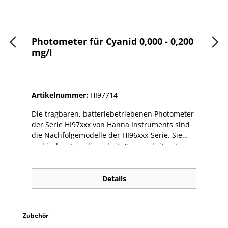
Photometer für Cyanid 0,000 - 0,200
mg/l
Artikelnummer:
HI97714
Die tragbaren, batteriebetriebenen Photometer
der Serie HI97xxx von Hanna Instruments sind
die Nachfolgemodelle der HI96xxx-Serie. Sie
verbinden Zuverlässigkeit, Genauigkeit mit
einfacher Bedienung. Die dedizierten
Photometer sind für viele unterschiedliche
Einzelparameter oder für eine Auswahl
Details
verwandter Parameter verfügbar. Die neue
Serie hat ein fortschrittliches optisches System,
das eine Leuchtdiode (LED) und einen
Produktgalerie überspringen
Zubehör
Schmalband-Interferenzfilter verwendet, der