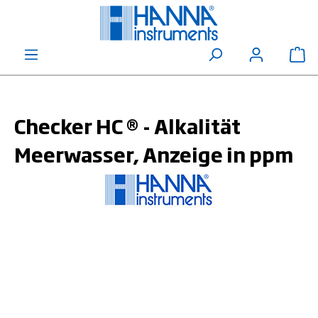
alt springen
Wa
Checker HC ® - Alkalität
Meerwasser, Anzeige in ppm
Bildergalerie überspringen