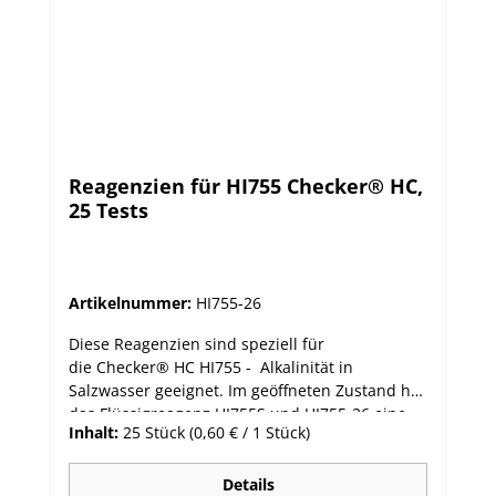
Reagenzien für HI755 Checker® HC,
25 Tests
Artikelnummer:
HI755-26
Diese Reagenzien sind speziell für
die Checker® HC HI755 - Alkalinität in
Salzwasser geeignet. Im geöffneten Zustand hat
das Flüssigreagenz HI755S und HI755-26 eine
Inhalt:
25 Stück
(0,60 € / 1 Stück)
Haltbarkeit von 3 Monaten. Empfohlene
Lagerungstemperatur 20°C. Höhere
Lagerungstemperaturen sind zu vermeiden.
Details