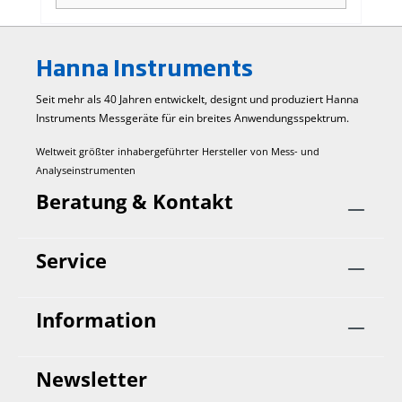
vorgefertigte und -dosierte Reagenzien für eine
einfache Anwendung HI755-26 besteht aus
einer Flasche mit HI755S-Reagenz (30 mL) für 25
Hanna Instruments
Tests und einer Spritze für die optinale
Dosierung. mit Ablaufdatum und
Seit mehr als 40 Jahren entwickelt, designt und produziert Hanna
Chargennummer versehen Verpackungseinheit:
Instruments Mess­geräte für ein breites Anwendungs­spektrum.
Flasche Menge: für 25 Tests Methode:
Kolorimetrische Methode
Weltweit größter inhabergeführter Hersteller von Mess- und
Analyseinstrumenten
Beratung & Kontakt
Service
Information
Newsletter