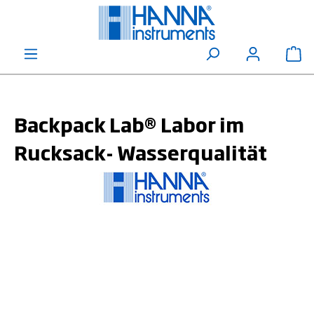
alt springen
Wa
Backpack Lab® Labor im
Rucksack- Wasserqualität
Bildergalerie überspringen