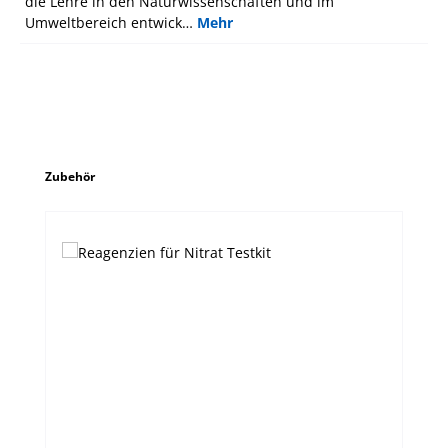
die Lehre in den Naturwissenschaften und im
Umweltbereich entwick…
Mehr
Produktgalerie überspringen
Zubehör