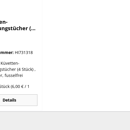
en-
ungstücher (4
nummer:
HI731318
 Küvetten-
stücher (4 Stück) ,
r, fusselfrei
 Stück
(6,00 € / 1
Details