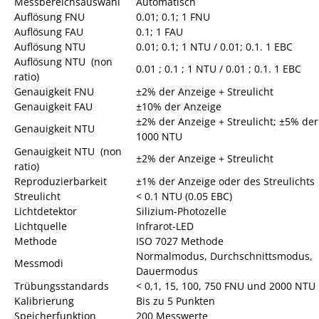
Messbereichsauswahl
Automatisch
Auflösung FNU
0.01; 0.1; 1 FNU
Auflösung FAU
0.1; 1 FAU
Auflösung NTU
0.01; 0.1; 1 NTU / 0.01; 0.1. 1 EBC
Auflösung NTU
(non
0.01 ; 0.1 ; 1 NTU / 0.01 ; 0.1. 1 EBC
ratio)
Genauigkeit FNU
±2% der Anzeige + Streulicht
Genauigkeit FAU
±10% der Anzeige
±2% der Anzeige + Streulicht; ±5% der
Genauigkeit NTU
1000 NTU
Genauigkeit NTU
(non
±2% der Anzeige + Streulicht
ratio)
Reproduzierbarkeit
±1% der Anzeige oder des Streulichts
Streulicht
< 0.1 NTU (0.05 EBC)
Lichtdetektor
Silizium-Photozelle
Lichtquelle
Infrarot-LED
Methode
ISO 7027 Methode
Normalmodus, Durchschnittsmodus,
Messmodi
Dauermodus
Trübungsstandards
< 0,1, 15, 100, 750 FNU und 2000 NTU
Kalibrierung
Bis zu 5 Punkten
Speicherfunktion
200 Messwerte