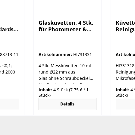
Glasküvetten, 4 Stk.
Küvett
dards
für Photometer &
Reinig
Trübung
Stück)
I88713-11
Artikelnummer:
HI731331
Artikel
 <0,1;
4 Stk. Messküvetten 10 ml
HI731318
nd 2000
rund Ø22 mm aus
Reinigung
Glas ohne Schraubdeckel
Mikrofase
für: Photometer der Serien:
Inhalt:
4 Stück
(7,75 € / 1
Inhalt:
4
üvetten
HI96xxx, HI97xxx, HI833xx,
Stück)
Stück)
HI801 Trübungsmessgeräte:
HI987xx, HI88703 , sowie des
Details
Modells HI93414
üvetten
vetten gut