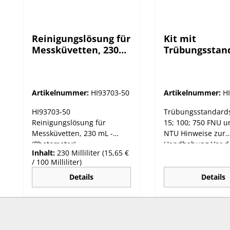
Reinigungslösung für
Kit mit
Messküvetten, 230
Trübungsstan
mL - (Photometer)
für HI 88713
Artikelnummer:
HI93703-50
Artikelnummer:
H
HI93703-50
Trübungsstandards
Reinigungslösung für
15; 100; 750 FNU u
Messküvetten, 230 mL -
NTU Hinweise zur
(Photometer)
Handhabung Vor der
Inhalt:
230 Milliliter
(15,65 €
Kalibrierung die K
/ 100 Milliliter)
ca. 6 Stunden bei
Raumtemperatur
Details
Details
aufbewahren Zur
Vermeidung von
Bläschenbildung K
nicht schütteln Kü