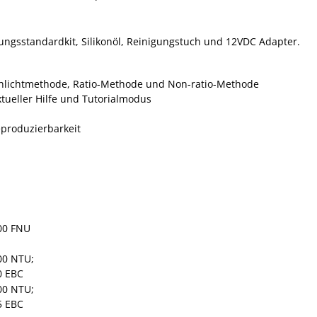
ungsstandardkit, Silikonöl, Reinigungstuch und 12VDC Adapter.
hlichtmethode, Ratio-Methode und Non-ratio-Methode
tueller Hilfe und Tutorialmodus
eproduzierbarkeit
000 FNU
000 NTU;
80 EBC
000 NTU;
45 EBC