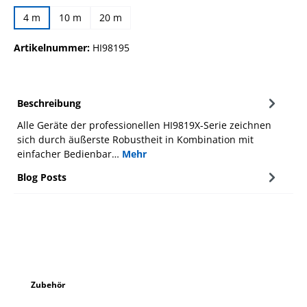
4 m
10 m
20 m
Artikelnummer:
HI98195
Beschreibung
Alle Geräte der professionellen HI9819X-Serie zeichnen
sich durch äußerste Robustheit in Kombination mit
einfacher Bedienbar…
Mehr
Blog Posts
Produktgalerie überspringen
Zubehör