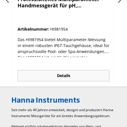
Handmessgerät für pH,
Redoxpotential und Leitfähigkeit
Artikelnummer:
HI981954
Das HI981954 bietet Multiparameter-Messung
in einem robusten IP67-Tauchgehäuse, ideal für
anspruchsvolle Pool- oder Spa-Anwendungen.
Das HI981954 ist ein Multiparameter-
Handmessgerät, das mithilfe seiner
Multisensor-Messsonde in der Lage ist, bis zu 9
wichtige Messwerte zur Wasserqualität zu
Details
generieren. Hierzu zählen pH, Redoxpotential,
Leitfähigkeit und Temperatur. Wobei für den
Bereich Leitfähigkeit eine ganze Reihe
Hanna Instruments
abgeleiteter Parameter angeboten werden,
unter anderem Gesamtgehalt gelöster
Seit mehr als 40 Jahren entwickelt, designt und produziert Hanna
Feststoffe, Widerstand und Salzgehalt in
Instruments Mess­geräte für ein breites Anwendungs­spektrum.
verschiedenen wählbaren Einheiten. Die Sonde
überträgt die Messwerte digital an das
Weltweit größter inhabergeführter Hersteller von Mess- und