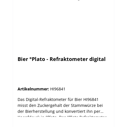
Bier °Plato - Refraktometer digital
Artikelnummer:
HI96841
Das Digital-Refraktometer für Bier HI96841
misst den Zuckergehalt der Stammwürze bei
der Bierherstellung und konvertiert ihn per
Knopfdruck in °Plato. Das °Plato Refraktometer
ist einfach zu bedienen und garantiert