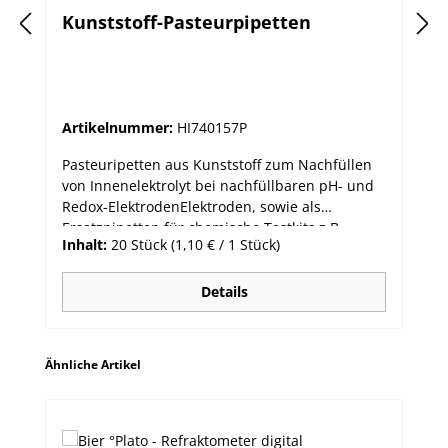
Kunststoff-Pasteurpipetten
Artikelnummer:
HI740157P
Pasteuripetten aus Kunststoff zum Nachfüllen
von Innenelektrolyt bei nachfüllbaren pH- und
Redox-ElektrodenElektroden, sowie als
Ersatzpipetten für chemische Testkits z.B.
Inhalt:
20 Stück
(1,10 € / 1 Stück)
Glykoltestkit HI3859 Packung mit 20 Stück.
Details
Produktgalerie überspringen
Ähnliche Artikel