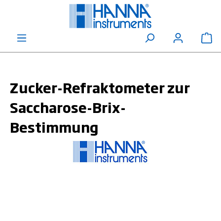
alt springen
Wa
Zucker-Refraktometer zur
Saccharose-Brix-
Bestimmung
Bildergalerie überspringen