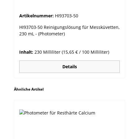
Artikelnummer:
HI93703-50
HI93703-50 Reinigungslösung für Messküvetten,
230 mL - (Photometer)
Inhalt:
230 Milliliter
(15,65 € / 100 Milliliter)
Details
Produktgalerie überspringen
Ähnliche Artikel