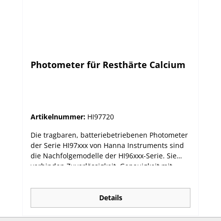
Photometer für Resthärte Calcium
Artikelnummer:
HI97720
Die tragbaren, batteriebetriebenen Photometer
der Serie HI97xxx von Hanna Instruments sind
die Nachfolgemodelle der HI96xxx-Serie. Sie
verbinden Zuverlässigkeit, Genauigkeit mit
einfacher Bedienung. Die dedizierten
Photometer sind für viele unterschiedliche
Einzelparameter oder für eine Auswahl
Details
verwandter Parameter verfügbar. Die neue
Serie hat ein fortschrittliches optisches System,