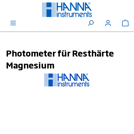
alt springen
Wa
Photometer für Resthärte
Magnesium
Bildergalerie überspringen