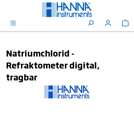
alt springen
Wa
Natriumchlorid -
Refraktometer digital,
tragbar
Bildergalerie überspringen