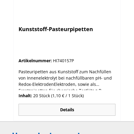
Kunststoff-Pasteurpipetten
Artikelnummer:
HI740157P
Pasteuripetten aus Kunststoff zum Nachfüllen
von Innenelektrolyt bei nachfüllbaren pH- und
Redox-ElektrodenElektroden, sowie als
Ersatzpipetten für chemische Testkits z.B.
Inhalt:
20 Stück
(1,10 € / 1 Stück)
Glykoltestkit HI3859 Packung mit 20 Stück.
Details