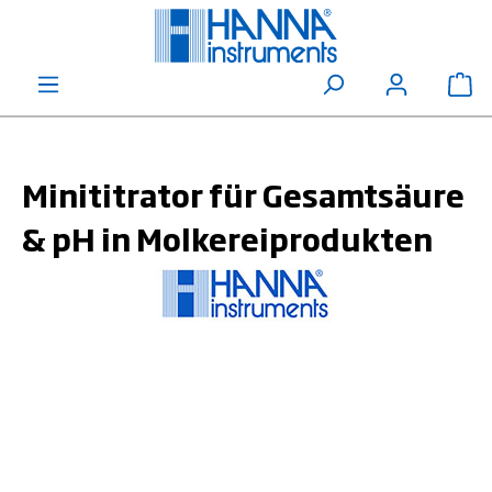
alt springen
Wa
Minititrator für Gesamtsäure
& pH in Molkereiprodukten
Bildergalerie überspringen