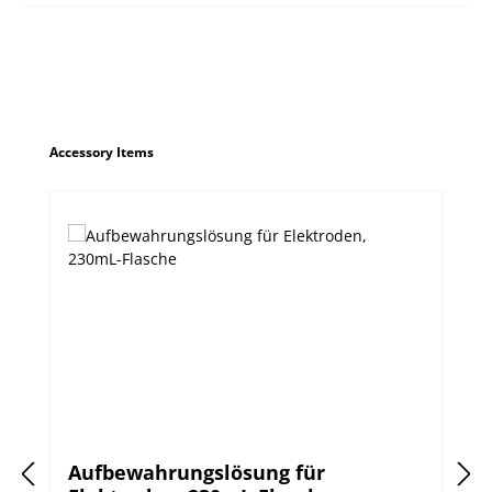
Produktgalerie überspringen
Accessory Items
Aufbewahrungslösung für