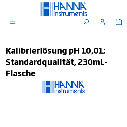
alt springen
Wa
Kalibrierlösung pH 10,01;
Standardqualität, 230mL-
Flasche
Bildergalerie überspringen