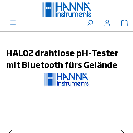
alt springen
Wa
HALO2 drahtlose pH-Tester
mit Bluetooth fürs Gelände
Bildergalerie überspringen