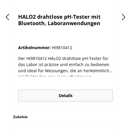
HALO2 drahtlose pH-Tester mit
Bluetooth, Laboranwendungen
Artikelnummer:
HI9810412
Der HI9810412 HALO2 drahtlose pH-Tester für
das Labor ist präzise und einfach zu bedienen
und ideal für Messungen, die an herkömmliche
pH-Elektroden eine Herausforderung
darstellen. Alle Tester der HALO2-Serie können
sowohl als Tester als auch über das integrierte
Bluetooth-Modul mit einem kompatiblen
Details
Smartgerät mit Hanna Lab App genutzt werden.
Alle Messwerte werden mit zugehörigen
Kalibrierdaten zur Einhaltung von Compliance-
Produktgalerie überspringen
Zubehör
Richtlinien ausgegeben. Besonders einfache
Benutzerführung durch Kalibriererinnerungen,