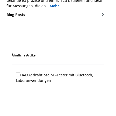
Gelände ist präzise und einfach zu bedienen und ideal
für Messungen, die an…
Mehr
Blog Posts
Produktgalerie überspringen
Ähnliche Artikel