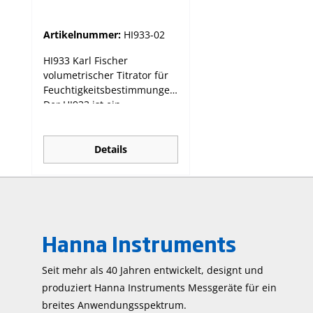
Feuchtigkeitsbestim
mung
Artikelnummer:
HI933-02
HI933 Karl Fischer
volumetrischer Titrator für
Feuchtigkeitsbestimmungen
Der HI933 ist ein
automatischer
volumetrischer Karl Fischer
Titrator mit einer hohen
Details
Genauigkeit, großer
Flexibilität und
Reproduzierbarkeit. Der
Titrator ist für die
Durchführung von
Hanna Instruments
Titrationen einer Vielzahl an
Probetypen und Matrizes
ausgelegt, sodass sowohl
Seit mehr als 40 Jahren entwickelt, designt und
präzise als auch schnelle
produziert Hanna Instruments Mess­geräte für ein
Ergebnisse erzielt werden
breites Anwendungs­spektrum.
können. Der HI933