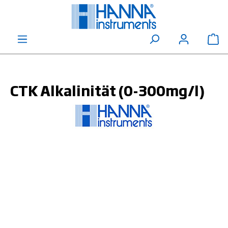
alt springen
Wa
CTK Alkalinität (0-300mg/l)
Bildergalerie überspringen